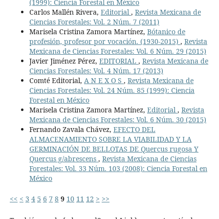
(1999): Ciencia Forestal en México
Carlos Mallén Rivera,
Editorial
,
Revista Mexicana de
Ciencias Forestales: Vol. 2 Núm. 7 (2011)
Marisela Cristina Zamora Martínez,
Bótanico de
profesión, profesor por vocación. (1930-2015)
,
Revista
Mexicana de Ciencias Forestales: Vol. 6 Núm. 29 (2015)
Javier Jiménez Pérez,
EDITORIAL
,
Revista Mexicana de
Ciencias Forestales: Vol. 4 Núm. 17 (2013)
Comté Editorial,
A N E X O S
,
Revista Mexicana de
Ciencias Forestales: Vol. 24 Núm. 85 (1999): Ciencia
Forestal en México
Marisela Cristina Zamora Martínez,
Editorial
,
Revista
Mexicana de Ciencias Forestales: Vol. 6 Núm. 30 (2015)
Fernando Zavala Chávez,
EFECTO DEL
ALMACENAMIENTO SOBRE LA VIABILIDAD Y LA
GERMINACIÓN DE BELLOTAS DE Quercus rugosa Y
Quercus g/abrescens
,
Revista Mexicana de Ciencias
Forestales: Vol. 33 Núm. 103 (2008): Ciencia Forestal en
México
<<
<
3
4
5
6
7
8
9
10
11
12
>
>>