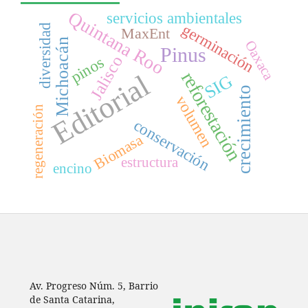
Quintana Roo
servicios ambientales
germinación
diversidad
MaxEnt
Michoacán
Oaxaca
Pinus
Jalisco
pinos
reforestación
Editorial
SIG
crecimiento
volumen
regeneración
conservación
Biomasa
estructura
encino
Av. Progreso Núm. 5, Barrio
de Santa Catarina,