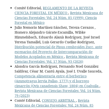
Comité Editorial,
REGLAMENTO DE LA REVISTA
CIENCIA FORESTAL EN MÉXICO
,
Revista Mexicana de
Ciencias Forestales: Vol. 24 Núm. 85 (1999): Ciencia
Forestal en México
Julio Nemorio Martínez-Sánchez, Tereza Cavazos ,
Homero Alejandro Gárate-Escamilla, Wibke
Himmelsbach, Eduardo Alanís Rodríguez, José Israel
Yerena Yamallel, Luis Gerardo Cuellar-Rodriguez,
Distribución potencial de Pinus cembroides Zucc. ante
escenarios del Proyecto de Intercomparación de
Modelos Acoplados en México
,
Revista Mexicana de
Ciencias Forestales: Vol. 17 Núm. 93 (2026)
Alondra García Rodríguez, Fernando Noel González
Saldívar, César M. Cantú Ayala, José I. Uvalle Sauceda,
Competencia alimentaria entre el berberisco
(Ammotragus lervia Pallas, 1777) y el borrego
cimarrón (Ovis canadensis Shaw, 1804) en Coahuila
,
Revista Mexicana de Ciencias Forestales: Vol. 14 Núm.
79 (2023)
Comté Editorial,
CONSEJO ARBITRAL
,
Revista
Mexicana de Ciencias Forestales: Vol. 24 Núm. 85