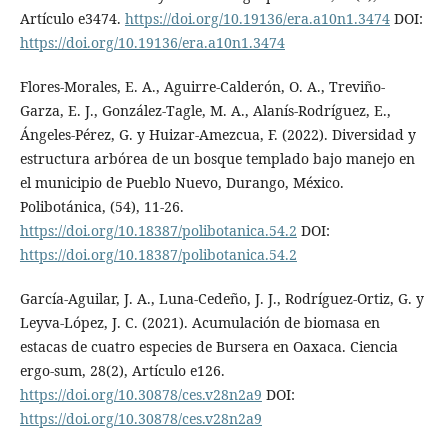
Artículo e3474.
https://doi.org/10.19136/era.a10n1.3474
DOI:
https://doi.org/10.19136/era.a10n1.3474
Flores-Morales, E. A., Aguirre-Calderón, O. A., Treviño-
Garza, E. J., González-Tagle, M. A., Alanís-Rodríguez, E.,
Ángeles-Pérez, G. y Huizar-Amezcua, F. (2022). Diversidad y
estructura arbórea de un bosque templado bajo manejo en
el municipio de Pueblo Nuevo, Durango, México.
Polibotánica, (54), 11-26.
https://doi.org/10.18387/polibotanica.54.2
DOI:
https://doi.org/10.18387/polibotanica.54.2
García-Aguilar, J. A., Luna-Cedeño, J. J., Rodríguez-Ortiz, G. y
Leyva-López, J. C. (2021). Acumulación de biomasa en
estacas de cuatro especies de Bursera en Oaxaca. Ciencia
ergo-sum, 28(2), Artículo e126.
https://doi.org/10.30878/ces.v28n2a9
DOI:
https://doi.org/10.30878/ces.v28n2a9