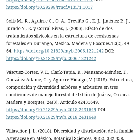
https://doi.org/10.29298/rmcf.v13i71.1017
Solís M., R., Aguirre C., O. A., Treviño G., E. J., Jiménez P., J.,
Jurado Y., E. y Corral-Rivas, J. (2006). Efecto de dos
tratamientos silvícolas en la estructura de ecosistemas
forestales en Durango, México. Madera y Bosques,12(2), 49-
64.
https://doi.org/10.21829/myb.2006.1221242
DOI:
https://doi.org/10.21829/myb.2006.1221242
Vásquez-Cortez, V. F., Clark-Tapia, R., Manzano-Méndez, F.,
González-Adame, G. y Aguirre-Hidalgo, V. (2018). Estructura,
composición y diversidad arbórea y arbustiva en tres
condiciones de manejo forestal de Ixtlán de Juárez, Oaxaca.
Madera y Bosques, 24(3), Artículo e2431649.
https://doi.org/10.21829/myb.2018.2431649
DOI:
https://doi.org/10.21829/myb.2018.2431649
Villaseñor, J. L. (2018). Diversidad y distribución de la familia
Asteraceae en México. Botanical Sciences, 96(2), 332-358.