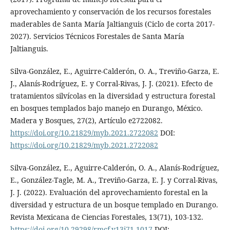
aprovechamiento y conservación de los recursos forestales
maderables de Santa María Jaltianguis (Ciclo de corta 2017-
2027). Servicios Técnicos Forestales de Santa María
Jaltianguis.
Silva-González, E., Aguirre-Calderón, O. A., Treviño-Garza, E.
J., Alanís-Rodríguez, E. y Corral-Rivas, J. J. (2021). Efecto de
tratamientos silvícolas en la diversidad y estructura forestal
en bosques templados bajo manejo en Durango, México.
Madera y Bosques, 27(2), Artículo e2722082.
https://doi.org/10.21829/myb.2021.2722082
DOI:
https://doi.org/10.21829/myb.2021.2722082
Silva-González, E., Aguirre-Calderón, O. A., Alanís-Rodríguez,
E., González-Tagle, M. A., Treviño-Garza, E. J. y Corral-Rivas,
J. J. (2022). Evaluación del aprovechamiento forestal en la
diversidad y estructura de un bosque templado en Durango.
Revista Mexicana de Ciencias Forestales, 13(71), 103-132.
https://doi.org/10.29298/rmcf.v13i71.1017
DOI: