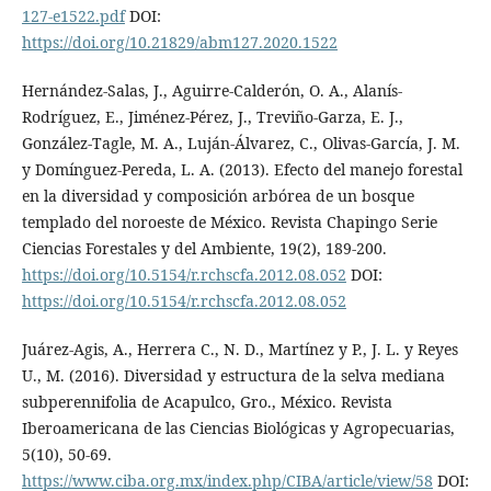
127-e1522.pdf
DOI:
https://doi.org/10.21829/abm127.2020.1522
Hernández-Salas, J., Aguirre-Calderón, O. A., Alanís-
Rodríguez, E., Jiménez-Pérez, J., Treviño-Garza, E. J.,
González-Tagle, M. A., Luján-Álvarez, C., Olivas-García, J. M.
y Domínguez-Pereda, L. A. (2013). Efecto del manejo forestal
en la diversidad y composición arbórea de un bosque
templado del noroeste de México. Revista Chapingo Serie
Ciencias Forestales y del Ambiente, 19(2), 189-200.
https://doi.org/10.5154/r.rchscfa.2012.08.052
DOI:
https://doi.org/10.5154/r.rchscfa.2012.08.052
Juárez-Agis, A., Herrera C., N. D., Martínez y P., J. L. y Reyes
U., M. (2016). Diversidad y estructura de la selva mediana
subperennifolia de Acapulco, Gro., México. Revista
Iberoamericana de las Ciencias Biológicas y Agropecuarias,
5(10), 50-69.
https://www.ciba.org.mx/index.php/CIBA/article/view/58
DOI: