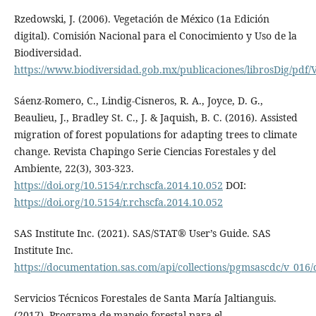
Rzedowski, J. (2006). Vegetación de México (1a Edición
digital). Comisión Nacional para el Conocimiento y Uso de la
Biodiversidad.
https://www.biodiversidad.gob.mx/publicaciones/librosDig/pdf
Sáenz-Romero, C., Lindig-Cisneros, R. A., Joyce, D. G.,
Beaulieu, J., Bradley St. C., J. & Jaquish, B. C. (2016). Assisted
migration of forest populations for adapting trees to climate
change. Revista Chapingo Serie Ciencias Forestales y del
Ambiente, 22(3), 303-323.
https://doi.org/10.5154/r.rchscfa.2014.10.052
DOI:
https://doi.org/10.5154/r.rchscfa.2014.10.052
SAS Institute Inc. (2021). SAS/STAT® User’s Guide. SAS
Institute Inc.
https://documentation.sas.com/api/collections/pgmsascdc/v_016/d
Servicios Técnicos Forestales de Santa María Jaltianguis.
(2017). Programa de manejo forestal para el