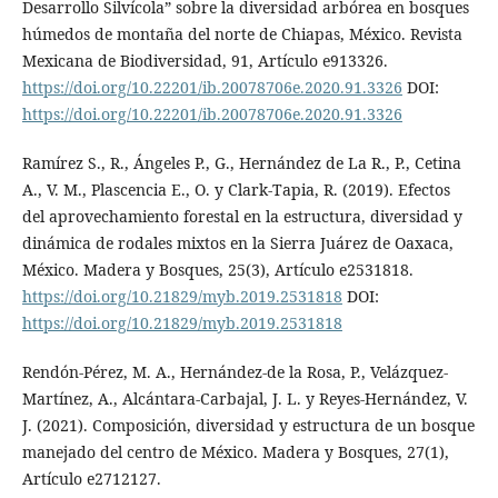
Desarrollo Silvícola” sobre la diversidad arbórea en bosques
húmedos de montaña del norte de Chiapas, México. Revista
Mexicana de Biodiversidad, 91, Artículo e913326.
https://doi.org/10.22201/ib.20078706e.2020.91.3326
DOI:
https://doi.org/10.22201/ib.20078706e.2020.91.3326
Ramírez S., R., Ángeles P., G., Hernández de La R., P., Cetina
A., V. M., Plascencia E., O. y Clark-Tapia, R. (2019). Efectos
del aprovechamiento forestal en la estructura, diversidad y
dinámica de rodales mixtos en la Sierra Juárez de Oaxaca,
México. Madera y Bosques, 25(3), Artículo e2531818.
https://doi.org/10.21829/myb.2019.2531818
DOI:
https://doi.org/10.21829/myb.2019.2531818
Rendón-Pérez, M. A., Hernández-de la Rosa, P., Velázquez-
Martínez, A., Alcántara-Carbajal, J. L. y Reyes-Hernández, V.
J. (2021). Composición, diversidad y estructura de un bosque
manejado del centro de México. Madera y Bosques, 27(1),
Artículo e2712127.