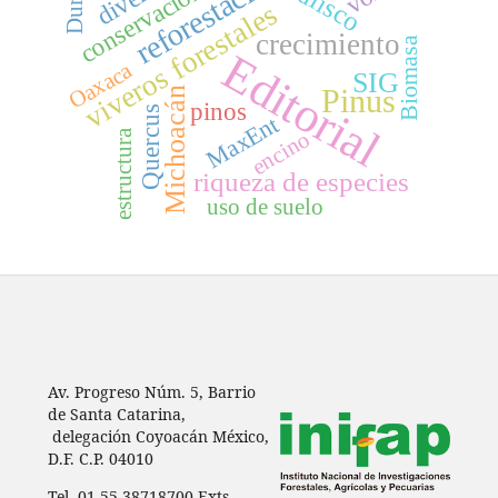
reforestación
Jalisco
conservación
viveros forestales
crecimiento
Biomasa
Editorial
Oaxaca
SIG
Pinus
Michoacán
pinos
Quercus
MaxEnt
encino
estructura
riqueza de especies
uso de suelo
Av. Progreso Núm. 5, Barrio
de Santa Catarina,
delegación Coyoacán México,
D.F. C.P. 04010
Tel. 01 55 38718700 Exts.