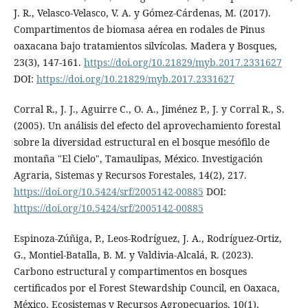
J. R., Velasco-Velasco, V. A. y Gómez-Cárdenas, M. (2017).
Compartimentos de biomasa aérea en rodales de Pinus
oaxacana bajo tratamientos silvícolas. Madera y Bosques,
23(3), 147-161.
https://doi.org/10.21829/myb.2017.2331627
DOI:
https://doi.org/10.21829/myb.2017.2331627
Corral R., J. J., Aguirre C., O. A., Jiménez P., J. y Corral R., S.
(2005). Un análisis del efecto del aprovechamiento forestal
sobre la diversidad estructural en el bosque mesófilo de
montaña "El Cielo", Tamaulipas, México. Investigación
Agraria, Sistemas y Recursos Forestales, 14(2), 217.
https://doi.org/10.5424/srf/2005142-00885
DOI:
https://doi.org/10.5424/srf/2005142-00885
Espinoza-Zúñiga, P., Leos-Rodríguez, J. A., Rodríguez-Ortiz,
G., Montiel-Batalla, B. M. y Valdivia-Alcalá, R. (2023).
Carbono estructural y compartimentos en bosques
certificados por el Forest Stewardship Council, en Oaxaca,
México. Ecosistemas y Recursos Agropecuarios, 10(1),