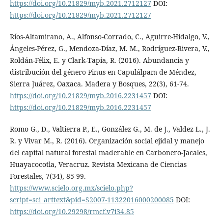
https://doi.org/10.21829/myb.2021.2712127
DOI:
https://doi.org/10.21829/myb.2021.2712127
Ríos-Altamirano, A., Alfonso-Corrado, C., Aguirre-Hidalgo, V.,
Ángeles-Pérez, G., Mendoza-Díaz, M. M., Rodríguez-Rivera, V.,
Roldán-Félix, E. y Clark-Tapia, R. (2016). Abundancia y
distribución del género Pinus en Capulálpam de Méndez,
Sierra Juárez, Oaxaca. Madera y Bosques, 22(3), 61-74.
https://doi.org/10.21829/myb.2016.2231457
DOI:
https://doi.org/10.21829/myb.2016.2231457
Romo G., D., Valtierra P., E., González G., M. de J., Valdez L., J.
R. y Vivar M., R. (2016). Organización social ejidal y manejo
del capital natural forestal maderable en Carbonero-Jacales,
Huayacocotla, Veracruz. Revista Mexicana de Ciencias
Forestales, 7(34), 85-99.
https://www.scielo.org.mx/scielo.php?
script=sci_arttext&pid=S2007-11322016000200085
DOI:
https://doi.org/10.29298/rmcf.v7i34.85