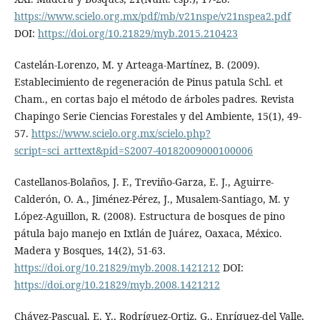
https://www.scielo.org.mx/pdf/mb/v21nspe/v21nspea2.pdf
DOI:
https://doi.org/10.21829/myb.2015.210423
Castelán-Lorenzo, M. y Arteaga-Martínez, B. (2009).
Establecimiento de regeneración de Pinus patula Schl. et
Cham., en cortas bajo el método de árboles padres. Revista
Chapingo Serie Ciencias Forestales y del Ambiente, 15(1), 49-
57.
https://www.scielo.org.mx/scielo.php?
script=sci_arttext&pid=S2007-40182009000100006
Castellanos-Bolaños, J. F., Treviño-Garza, E. J., Aguirre-
Calderón, O. A., Jiménez-Pérez, J., Musalem-Santiago, M. y
López-Aguillon, R. (2008). Estructura de bosques de pino
pátula bajo manejo en Ixtlán de Juárez, Oaxaca, México.
Madera y Bosques, 14(2), 51-63.
https://doi.org/10.21829/myb.2008.1421212
DOI:
https://doi.org/10.21829/myb.2008.1421212
Chávez-Pascual, E. Y., Rodríguez-Ortiz, G., Enríquez-del Valle,