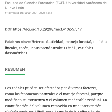
Facultad de Ciencias Forestales (FCF). Universidad Autónoma de
Nuevo León
http://orcid.org/0000-0001-8020-4342
DOI:
https://doi.org/10.29298/rmcf.v10i55.547
Heterocedasticidad, manejo forestal, modelos
Palabras clave:
lineales, tocón, Pinus pseudostrobus Lindl., variables
dasométricas
RESUMEN
Los rodales pueden ser afectados por diversos factores,
como los fenómenos naturales o el manejo forestal, porque
modifican su estructura y el volumen maderable residual. La
cuantificación del volumen removido en una intervención
silvícola suele ser difícil, pero después de la aplicación de