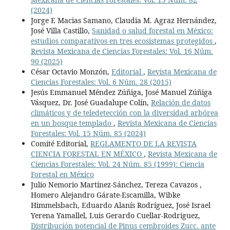
(2024)
Jorge E Macias Samano, Claudia M. Agraz Hernández,
José Villa Castillo,
Sanidad o salud forestal en México:
estudios comparativos en tres ecosistemas protegidos
,
Revista Mexicana de Ciencias Forestales: Vol. 16 Núm.
90 (2025)
César Octavio Monzón,
Editorial
,
Revista Mexicana de
Ciencias Forestales: Vol. 6 Núm. 28 (2015)
Jesús Emmanuel Méndez Zúñiga, José Manuel Zúñiga
Vásquez, Dr. José Guadalupe Colín,
Relación de datos
climáticos y de teledetección con la diversidad arbórea
en un bosque templado
,
Revista Mexicana de Ciencias
Forestales: Vol. 15 Núm. 85 (2024)
Comité Editorial,
REGLAMENTO DE LA REVISTA
CIENCIA FORESTAL EN MÉXICO
,
Revista Mexicana de
Ciencias Forestales: Vol. 24 Núm. 85 (1999): Ciencia
Forestal en México
Julio Nemorio Martínez-Sánchez, Tereza Cavazos ,
Homero Alejandro Gárate-Escamilla, Wibke
Himmelsbach, Eduardo Alanís Rodríguez, José Israel
Yerena Yamallel, Luis Gerardo Cuellar-Rodriguez,
Distribución potencial de Pinus cembroides Zucc. ante