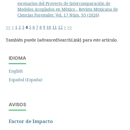
escenarios del Proyecto de Intercomparación de
Modelos Acoplados en México
,
Revista Mexicana de
Ciencias Forestales: Vol. 17 Núm. 93 (2026)
<<
<
1
2
3
4
5
6
7
8
9
10
11
12
>
>>
También puede {advancedSearchLink} para este artículo.
IDIOMA
English
Español (España)
AVISOS
Factor de Impacto