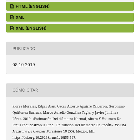
HTML (ENGLISH)
XML
XML (ENGLISH)
PUBLICADO
08-10-2019
CÓMO CITAR
Flores Morales, Edgar Alan, Oscar Alberto Aguirre Calderón, Gerónimo
Quiñonez Barraza, Marco Aurelio González Tagle, y Javier Jiménez
Pérez. 2019. «Estimación Del diámetro Normal, Altura Y Volumen De
Pinus Pseudostrobus Lindl. En función Del diámetro Del tocón».
Revista
Mexicana De Ciencias Forestales
10 (55). México, ME.
https://doi.org/10.29298/rmcf.v10i55.547.