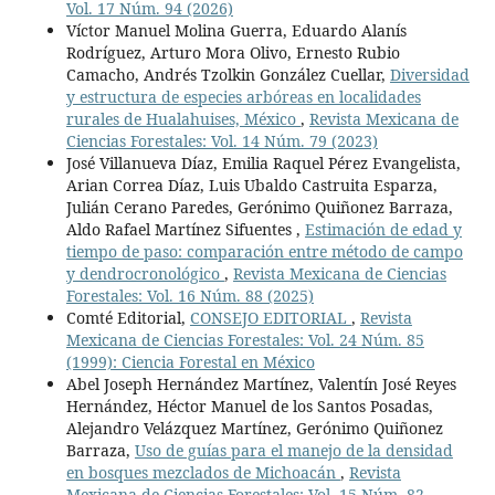
Vol. 17 Núm. 94 (2026)
Víctor Manuel Molina Guerra, Eduardo Alanís
Rodríguez, Arturo Mora Olivo, Ernesto Rubio
Camacho, Andrés Tzolkin González Cuellar,
Diversidad
y estructura de especies arbóreas en localidades
rurales de Hualahuises, México
,
Revista Mexicana de
Ciencias Forestales: Vol. 14 Núm. 79 (2023)
José Villanueva Díaz, Emilia Raquel Pérez Evangelista,
Arian Correa Díaz, Luis Ubaldo Castruita Esparza,
Julián Cerano Paredes, Gerónimo Quiñonez Barraza,
Aldo Rafael Martínez Sifuentes ,
Estimación de edad y
tiempo de paso: comparación entre método de campo
y dendrocronológico
,
Revista Mexicana de Ciencias
Forestales: Vol. 16 Núm. 88 (2025)
Comté Editorial,
CONSEJO EDITORIAL
,
Revista
Mexicana de Ciencias Forestales: Vol. 24 Núm. 85
(1999): Ciencia Forestal en México
Abel Joseph Hernández Martínez, Valentín José Reyes
Hernández, Héctor Manuel de los Santos Posadas,
Alejandro Velázquez Martínez, Gerónimo Quiñonez
Barraza,
Uso de guías para el manejo de la densidad
en bosques mezclados de Michoacán
,
Revista
Mexicana de Ciencias Forestales: Vol. 15 Núm. 82