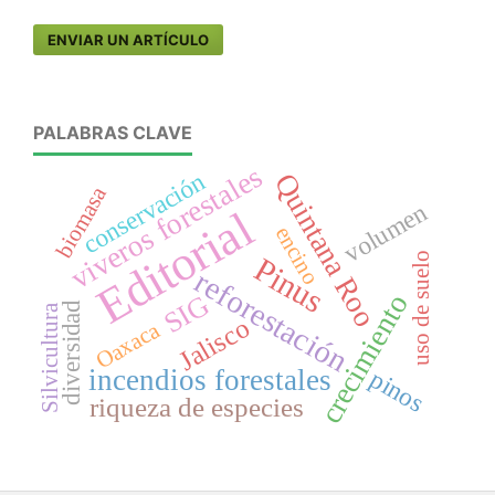
ENVIAR UN ARTÍCULO
PALABRAS CLAVE
viveros forestales
conservación
Quintana Roo
biomasa
volumen
Editorial
encino
uso de suelo
Pinus
reforestación
crecimiento
SIG
diversidad
Silvicultura
Jalisco
Oaxaca
incendios forestales
pinos
riqueza de especies