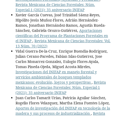
Revista Mexicana de Ciencias Forestales: Núm.
Especial-1 (2021): 35 aniversario INIFAP
Xavier García Cuevas, José Trinidad Sáenz-Reyes,
Hipólito Jesús Muñoz-Flores, Adrián Hernández-
Ramos, Jonathan Hernández-Ramos, Agustín Rueda-
Sánchez, Gabriela Orozco-Gutiérrez,
Aportaciones
científicas del Programa de Plantaciones Forestales en
el INIFAP
,
Revista Mexicana de Ciencias Forestales: Vol.
13 Núm. 70 (2022)
Vidal Guerra-De-la-Cruz, Enrique Buendia-Rodriguez,
Julian Cerano-Paredes, Fabian Islas-Gutierrez, Jose
Carlos Monarrez-Gonzalez, Eulogio Flores-Ayala,
Tomas Pineda-Ojeda, Miguel Acosta-Mireles,
Investigaciones del INIFAP en manejo forestal y
servicios ambientales de bosques templados
mexicanos: evolución, logros y perspectivas
,
Revista
Mexicana de Ciencias Forestales: Núm. Especial-1
(2021): 35 aniversario INIFAP
Juan Carlos Tamarit Urias, Patricia Aguilar Sánchez,
Rogelio Flores Velazquez, Martha Elena Fuentes López,
Aportes de investigación del INIFAP en tecnología de la
madera y sus procesos de industrialización
,
Revista