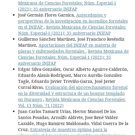
Mexicana de Ciencias Forestales: Núm. Especial-1
(2021): 35 aniversario INIFAP
José Germán Flores Garnica,
Antecedentes y
perspectivas de la investigación en incendios forestales
en el INIFAP
,
Revista Mexicana de Ciencias Forestales:
Núm. Especial-1 (2021): 35 aniversario INIFAP
Guillermo Sánchez Martínez, José Francisco Reséndiz
Martínez,
Aportaciones del INIFAP en materia de
plagas y enfermedades forestales
,
Revista Mexicana de
Ciencias Forestales: Núm. Especial-1 (2021): 35
aniversario INIFAP
Edgar Silva-González, Oscar Alberto Aguirre-Calderón,
Eduardo Alanís-Rodríguez, Marco Aurelio González-
Tagle, Eduardo Javier Treviño-Garza, José Javier
Corral-Rivas,
Evaluación del aprovechamiento forestal
en la diversidad y estructura de un bosque templado
en Durango
,
Revista Mexicana de Ciencias Forestales:
Vol. 13 Núm. 71 (2022)
Juan Carlos Tamarit Urias, Hector Manuel De los
Santos Posadas, Arnulfo Aldrete, Jose René Valdez
Lazalde, Hugo Ramirez Maldonado, Vidal Guerra De la
Cruz,
Estrategia de muestreo óptima para la