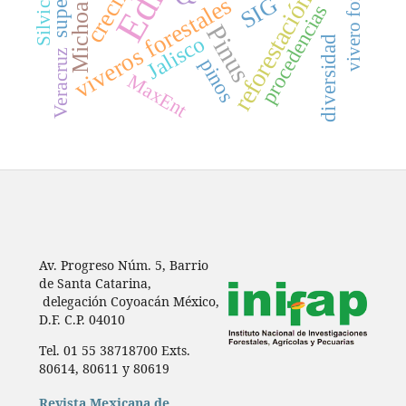
vivero forestal
Michoacán
reforestación
viveros forestales
SIG
procedencias
Pinus
Jalisco
diversidad
Veracruz
pinos
MaxEnt
Av. Progreso Núm. 5, Barrio
de Santa Catarina,
delegación Coyoacán México,
D.F. C.P. 04010
Tel. 01 55 38718700 Exts.
80614, 80611 y 80619
Revista Mexicana de