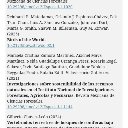
Mexicana de Ciencias Forestales,
10.29298/rmcf.v12iEspecial-1.1020
Reinhard E. Matadamas, Orlando J. Espinosa-Chávez, Pak
Tsun Chan, Luis A. Sánchez-González, John van Dort,
Maria G. Smith, Shawn M. Billerman, Guy M. Kirwan
(2025)
Birds of the World.
10.2173/bow.strwoo.02.1
Marisela Cristina Zamora Martínez, Aixchel Maya
Martínez, Nelda Guadalupe Uzcanga Pérez, Rosario Rogel
Salazar, Irvin Santiago Bautista, Guadalupe Fabiola
Reygadas Prado, Eulalia Edith Villavicencio Gutiérrez
(2021)
Investigaciones sobre sostenibilidad de los recursos
naturales en el Instituto Nacional de Investigaciones
Forestales, Agrícolas y Pecuarias.
Revista Mexicana de
Ciencias Forestales,
10.29298/rmcf.v12iEspecial-1.1144
Gilberto Chávez-León (2024)
Vertebrados terrestres de bosques de coníferas bajo