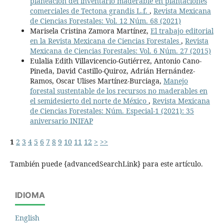
planeación del inventario maderable en plantaciones
comerciales de Tectona grandis L.f.
,
Revista Mexicana
de Ciencias Forestales: Vol. 12 Núm. 68 (2021)
Marisela Cristina Zamora Martínez,
El trabajo editorial
en la Revista Mexicana de Ciencias Forestales
,
Revista
Mexicana de Ciencias Forestales: Vol. 6 Núm. 27 (2015)
Eulalia Edith Villavicencio-Gutiérrez, Antonio Cano-
Pineda, David Castillo-Quiroz, Adrián Hernández-
Ramos, Oscar Ulises Martínez-Burciaga,
Manejo
forestal sustentable de los recursos no maderables en
el semidesierto del norte de México
,
Revista Mexicana
de Ciencias Forestales: Núm. Especial-1 (2021): 35
aniversario INIFAP
1
2
3
4
5
6
7
8
9
10
11
12
>
>>
También puede {advancedSearchLink} para este artículo.
IDIOMA
English