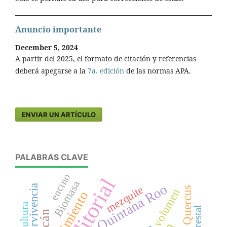
Anuncio importante
December 5, 2024
A partir del 2025, el formato de citación y referencias
deberá apegarse a la
7a. edición
de las normas APA.
ENVIAR UN ARTÍCULO
PALABRAS CLAVE
encino
Editorial
Biomasa
Quintana Roo
supervivencia
mezquite
Quercus
volumen
crecimiento
Silvicultura