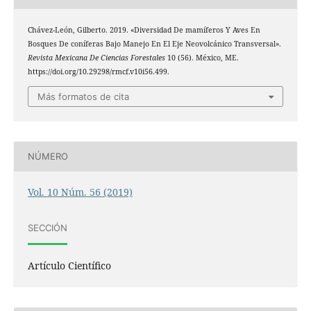
Chávez-León, Gilberto. 2019. «Diversidad De mamíferos Y Aves En
Bosques De coníferas Bajo Manejo En El Eje Neovolcánico Transversal».
Revista Mexicana De Ciencias Forestales
10 (56). México, ME.
https://doi.org/10.29298/rmcf.v10i56.499.
Más formatos de cita
NÚMERO
Vol. 10 Núm. 56 (2019)
SECCIÓN
Artículo Científico