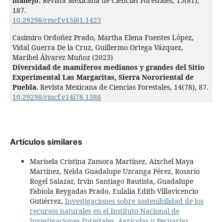
manejo.
Revista Mexicana de Ciencias Forestales,
15
(81),
187.
10.29298/rmcf.v15i81.1423
Casimiro Ordoñez Prado, Martha Elena Fuentes López,
Vidal Guerra De la Cruz, Guillermo Ortega Vázquez,
Maribel Álvarez Muñoz (2023)
Diversidad de mamíferos medianos y grandes del Sitio
Experimental Las Margaritas, Sierra Nororiental de
Puebla.
Revista Mexicana de Ciencias Forestales,
14
(78),
87.
10.29298/rmcf.v14i78.1386
Artículos similares
Marisela Cristina Zamora Martínez, Aixchel Maya
Martínez, Nelda Guadalupe Uzcanga Pérez, Rosario
Rogel Salazar, Irvin Santiago Bautista, Guadalupe
Fabiola Reygadas Prado, Eulalia Edith Villavicencio
Gutiérrez,
Investigaciones sobre sostenibilidad de los
recursos naturales en el Instituto Nacional de
Investigaciones Forestales, Agrícolas y Pecuarias
,