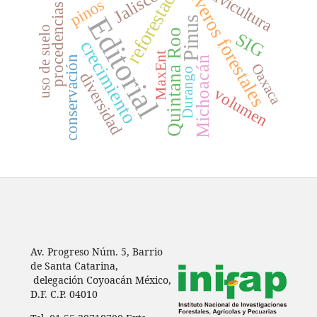
reforestación
viveros forestales
silvicultura
Jalisco
pinos
procedencias
Editorial
Pinus
uso de suelo
Quintana Roo
SIG
crecimiento
MaxEnt
conservación
Michoacán
Oaxaca
Durango
diversidad
volumen
Av. Progreso Núm. 5, Barrio
de Santa Catarina,
delegación Coyoacán México,
D.F. C.P. 04010