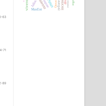
crecimiento
estructura
mezquite
Jalisco
Pinus
Oaxaca
MaxEnt
0-63
4-71
2-89