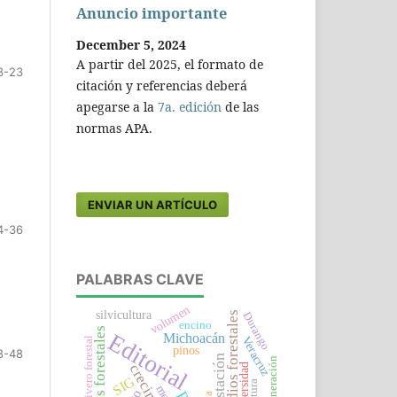
Anuncio importante
December 5, 2024
A partir del 2025, el formato de
8-23
citación y referencias deberá
apegarse a la
7a. edición
de las
normas APA.
ENVIAR UN ARTÍCULO
4-36
PALABRAS CLAVE
volumen
silvicultura
incendios forestales
Durango
encino
viveros forestales
Editorial
Michoacán
Veracruz
vivero forestal
pinos
8-48
reforestación
regeneración
diversidad
SIG