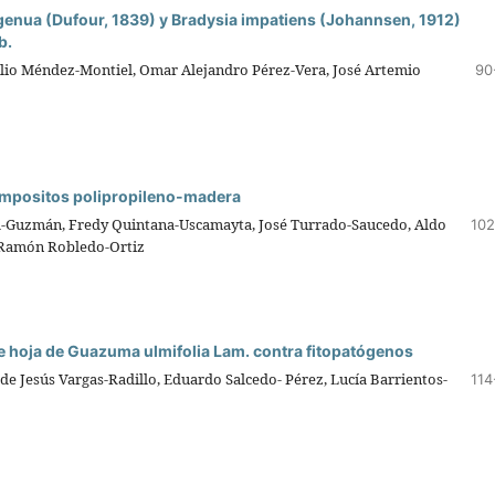
genua (Dufour, 1839) y Bradysia impatiens (Johannsen, 1912)
b.
Tulio Méndez-Montiel, Omar Alejandro Pérez-Vera, José Artemio
90
ompositos polipropileno-madera
va-Guzmán, Fredy Quintana-Uscamayta, José Turrado-Saucedo, Aldo
102
 Ramón Robledo-Ortiz
de hoja de Guazuma ulmifolia Lam. contra fitopatógenos
 de Jesús Vargas-Radillo, Eduardo Salcedo- Pérez, Lucía Barrientos-
114