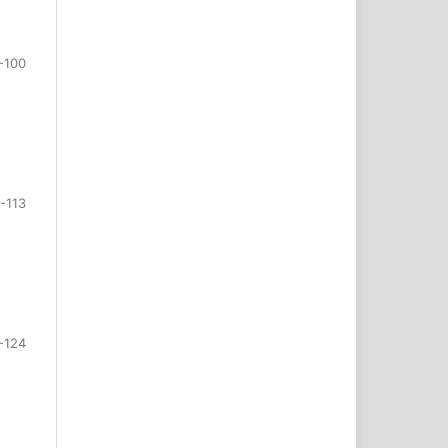
-100
-113
-124