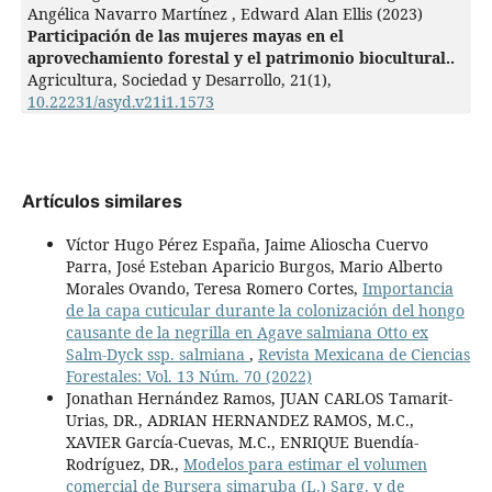
Angélica Navarro Martínez , Edward Alan Ellis (2023)
Participación de las mujeres mayas en el
aprovechamiento forestal y el patrimonio biocultural..
Agricultura, Sociedad y Desarrollo,
21
(1),
10.22231/asyd.v21i1.1573
Artículos similares
Víctor Hugo Pérez España, Jaime Alioscha Cuervo
Parra, José Esteban Aparicio Burgos, Mario Alberto
Morales Ovando, Teresa Romero Cortes,
Importancia
de la capa cuticular durante la colonización del hongo
causante de la negrilla en Agave salmiana Otto ex
Salm-Dyck ssp. salmiana
,
Revista Mexicana de Ciencias
Forestales: Vol. 13 Núm. 70 (2022)
Jonathan Hernández Ramos, JUAN CARLOS Tamarit-
Urias, DR., ADRIAN HERNANDEZ RAMOS, M.C.,
XAVIER García-Cuevas, M.C., ENRIQUE Buendía-
Rodríguez, DR.,
Modelos para estimar el volumen
comercial de Bursera simaruba (L.) Sarg. y de