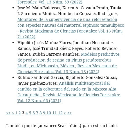
Forestales: Vol. 13 Núm. 69 (2022)
José M. Mata-Balderas, Karen A. Cavada-Prado, Tania
I. Sarmiento-Muñoz, Humberto González Rodríguez,
Monitoreo de la supervivencia de una reforestación
con especies nativas del matorral espinoso tamaulipeco
,
Revista Mexicana de Ciencias Forestales: Vol. 13 Núm.
71 (2022)
Hipolito Jesús Muñoz-Flores, Jonathan Hernández
Ramos, José Trinidad Sáenz-Reyes, Roberto Reynoso-
Santos, Rubén Barrera-Ramírez,
Modelos predictivos
de producción de resina en Pinus pseudostrobus
Lindl., en Michoacán, México
,
Revista Mexicana de
Ciencias Forestales: Vol. 13 Núm. 73 (2022)
Rufino Sandoval-García, Rigoberto González-Cubas,
Javier Jiménez-Pérez,
Análisis multitemporal del
cambio en la cobertura del suelo en la Mixteca Alta
Oaxaqueña
,
Revista Mexicana de Ciencias Forestales:
Vol. 12 Núm. 66 (2021)
<<
<
1
2
3
4
5
6
7
8
9
10
11
12
>
>>
También puede {advancedSearchLink} para este artículo.