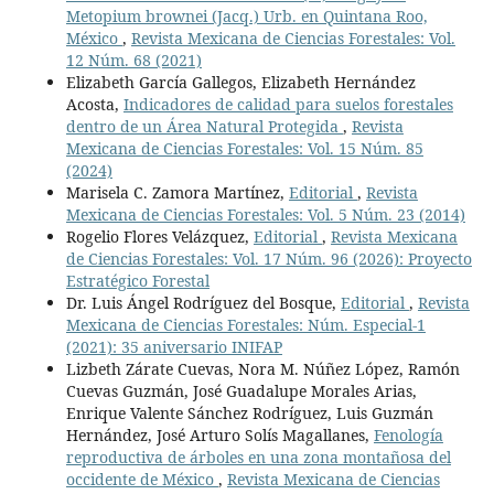
Metopium brownei (Jacq.) Urb. en Quintana Roo,
México
,
Revista Mexicana de Ciencias Forestales: Vol.
12 Núm. 68 (2021)
Elizabeth García Gallegos, Elizabeth Hernández
Acosta,
Indicadores de calidad para suelos forestales
dentro de un Área Natural Protegida
,
Revista
Mexicana de Ciencias Forestales: Vol. 15 Núm. 85
(2024)
Marisela C. Zamora Martínez,
Editorial
,
Revista
Mexicana de Ciencias Forestales: Vol. 5 Núm. 23 (2014)
Rogelio Flores Velázquez,
Editorial
,
Revista Mexicana
de Ciencias Forestales: Vol. 17 Núm. 96 (2026): Proyecto
Estratégico Forestal
Dr. Luis Ángel Rodríguez del Bosque,
Editorial
,
Revista
Mexicana de Ciencias Forestales: Núm. Especial-1
(2021): 35 aniversario INIFAP
Lizbeth Zárate Cuevas, Nora M. Núñez López, Ramón
Cuevas Guzmán, José Guadalupe Morales Arias,
Enrique Valente Sánchez Rodríguez, Luis Guzmán
Hernández, José Arturo Solís Magallanes,
Fenología
reproductiva de árboles en una zona montañosa del
occidente de México
,
Revista Mexicana de Ciencias