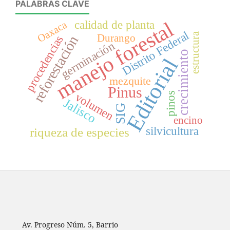
PALABRAS CLAVE
manejo forestal
calidad de planta
Oaxaca
Distrito Federal
estructura
Durango
reforestación
procedencias
germinación
crecimiento
Editorial
mezquite
Pinus
volumen
pinos
Jalisco
SIG
encino
silvicultura
riqueza de especies
Av. Progreso Núm. 5, Barrio