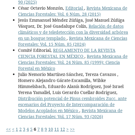
90 (2025)
César Octavio Monzón,
Editorial
,
Revista Mexicana de
Ciencias Forestales: Vol. 6 Núm. 28 (2015)
Jesús Emmanuel Méndez Zúñiga, José Manuel Zúñiga
Vásquez, Dr. José Guadalupe Colín,
Relación de datos
climáticos y de teledetección con la diversidad arbórea
en un bosque templado
,
Revista Mexicana de Ciencias
Forestales: Vol. 15 Núm. 85 (2024)
Comité Editorial,
REGLAMENTO DE LA REVISTA
CIENCIA FORESTAL EN MÉXICO
,
Revista Mexicana de
Ciencias Forestales: Vol. 24 Núm. 85 (1999): Ciencia
Forestal en México
Julio Nemorio Martínez-Sánchez, Tereza Cavazos ,
Homero Alejandro Gárate-Escamilla, Wibke
Himmelsbach, Eduardo Alanís Rodríguez, José Israel
Yerena Yamallel, Luis Gerardo Cuellar-Rodriguez,
Distribución potencial de Pinus cembroides Zucc. ante
escenarios del Proyecto de Intercomparación de
Modelos Acoplados en México
,
Revista Mexicana de
Ciencias Forestales: Vol. 17 Núm. 93 (2026)
<<
<
1
2
3
4
5
6
7
8
9
10
11
12
>
>>