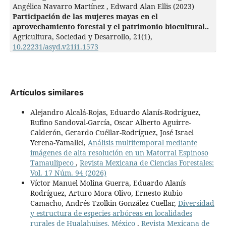
Angélica Navarro Martínez , Edward Alan Ellis (2023)
Participación de las mujeres mayas en el
aprovechamiento forestal y el patrimonio biocultural..
Agricultura, Sociedad y Desarrollo,
21
(1),
10.22231/asyd.v21i1.1573
Artículos similares
Alejandro Alcalá-Rojas, Eduardo Alanís-Rodríguez,
Rufino Sandoval-García, Oscar Alberto Aguirre-
Calderón, Gerardo Cuéllar-Rodríguez, José Israel
Yerena-Yamallel,
Análisis multitemporal mediante
imágenes de alta resolución en un Matorral Espinoso
Tamaulipeco
,
Revista Mexicana de Ciencias Forestales:
Vol. 17 Núm. 94 (2026)
Víctor Manuel Molina Guerra, Eduardo Alanís
Rodríguez, Arturo Mora Olivo, Ernesto Rubio
Camacho, Andrés Tzolkin González Cuellar,
Diversidad
y estructura de especies arbóreas en localidades
rurales de Hualahuises, México
,
Revista Mexicana de