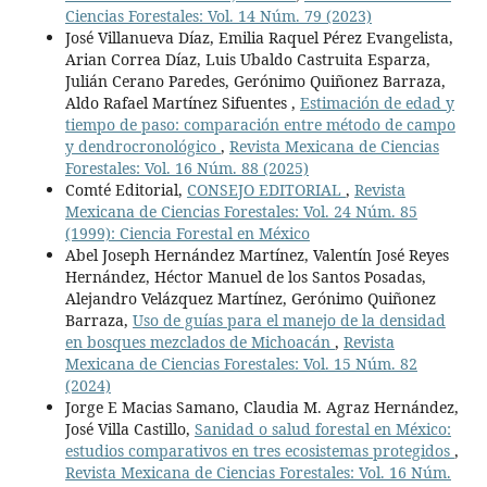
Ciencias Forestales: Vol. 14 Núm. 79 (2023)
José Villanueva Díaz, Emilia Raquel Pérez Evangelista,
Arian Correa Díaz, Luis Ubaldo Castruita Esparza,
Julián Cerano Paredes, Gerónimo Quiñonez Barraza,
Aldo Rafael Martínez Sifuentes ,
Estimación de edad y
tiempo de paso: comparación entre método de campo
y dendrocronológico
,
Revista Mexicana de Ciencias
Forestales: Vol. 16 Núm. 88 (2025)
Comté Editorial,
CONSEJO EDITORIAL
,
Revista
Mexicana de Ciencias Forestales: Vol. 24 Núm. 85
(1999): Ciencia Forestal en México
Abel Joseph Hernández Martínez, Valentín José Reyes
Hernández, Héctor Manuel de los Santos Posadas,
Alejandro Velázquez Martínez, Gerónimo Quiñonez
Barraza,
Uso de guías para el manejo de la densidad
en bosques mezclados de Michoacán
,
Revista
Mexicana de Ciencias Forestales: Vol. 15 Núm. 82
(2024)
Jorge E Macias Samano, Claudia M. Agraz Hernández,
José Villa Castillo,
Sanidad o salud forestal en México:
estudios comparativos en tres ecosistemas protegidos
,
Revista Mexicana de Ciencias Forestales: Vol. 16 Núm.