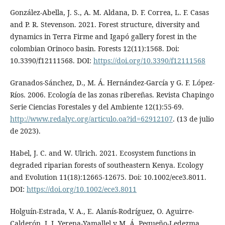
González-Abella, J. S., A. M. Aldana, D. F. Correa, L. F. Casas
and P. R. Stevenson. 2021. Forest structure, diversity and
dynamics in Terra Firme and Igapó gallery forest in the
colombian Orinoco basin. Forests 12(11):1568. Doi:
10.3390/f12111568. DOI:
https://doi.org/10.3390/f12111568
Granados-Sánchez, D., M. Á. Hernández-García y G. F. López-
Ríos. 2006. Ecología de las zonas ribereñas. Revista Chapingo
Serie Ciencias Forestales y del Ambiente 12(1):55-69.
http://www.redalyc.org/articulo.oa?id=62912107
. (13 de julio
de 2023).
Habel, J. C. and W. Ulrich. 2021. Ecosystem functions in
degraded riparian forests of southeastern Kenya. Ecology
and Evolution 11(18):12665-12675. Doi: 10.1002/ece3.8011.
DOI:
https://doi.org/10.1002/ece3.8011
Holguín-Estrada, V. A., E. Alanís-Rodríguez, O. Aguirre-
Calderón, J. I. Yerena-Yamallel y M. Á. Pequeño-Ledezma.