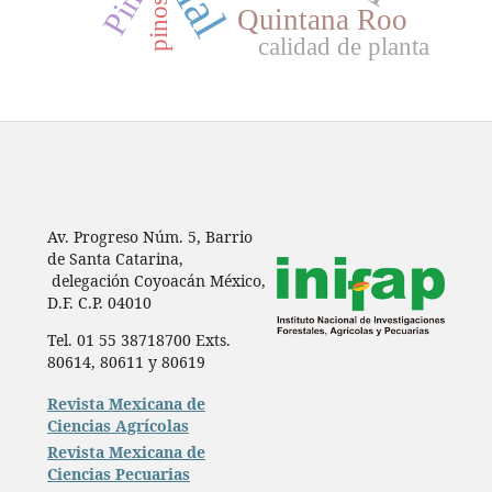
pinos
Quintana Roo
calidad de planta
Av. Progreso Núm. 5, Barrio
de Santa Catarina,
delegación Coyoacán México,
D.F. C.P. 04010
Tel. 01 55 38718700 Exts.
80614, 80611 y 80619
Revista Mexicana de
Ciencias Agrícolas
Revista Mexicana de
Ciencias Pecuarias