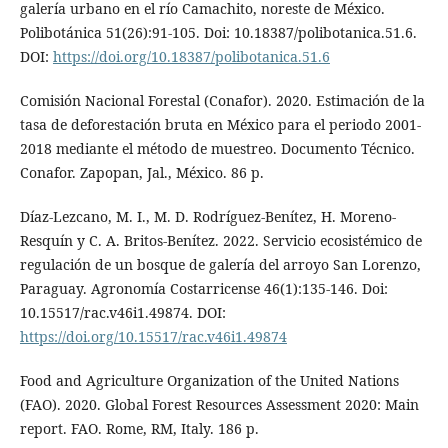
galería urbano en el río Camachito, noreste de México.
Polibotánica 51(26):91-105. Doi: 10.18387/polibotanica.51.6.
DOI:
https://doi.org/10.18387/polibotanica.51.6
Comisión Nacional Forestal (Conafor). 2020. Estimación de la
tasa de deforestación bruta en México para el periodo 2001-
2018 mediante el método de muestreo. Documento Técnico.
Conafor. Zapopan, Jal., México. 86 p.
Díaz-Lezcano, M. I., M. D. Rodríguez-Benítez, H. Moreno-
Resquín y C. A. Britos-Benítez. 2022. Servicio ecosistémico de
regulación de un bosque de galería del arroyo San Lorenzo,
Paraguay. Agronomía Costarricense 46(1):135-146. Doi:
10.15517/rac.v46i1.49874. DOI:
https://doi.org/10.15517/rac.v46i1.49874
Food and Agriculture Organization of the United Nations
(FAO). 2020. Global Forest Resources Assessment 2020: Main
report. FAO. Rome, RM, Italy. 186 p.