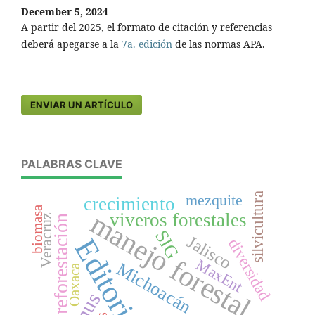
December 5, 2024
A partir del 2025, el formato de citación y referencias
deberá apegarse a la
7a. edición
de las normas APA.
ENVIAR UN ARTÍCULO
PALABRAS CLAVE
silvicultura
mezquite
crecimiento
biomasa
manejo forestal
viveros forestales
Veracruz
reforestación
SIG
Jalisco
Editorial
diversidad
MaxEnt
Michoacán
Oaxaca
Pinus