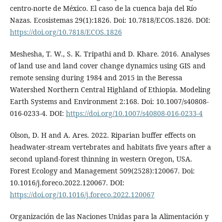
centro-norte de México. El caso de la cuenca baja del Río
Nazas. Ecosistemas 29(1):1826. Doi: 10.7818/ECOS.1826. DOI:
https://doi.org/10.7818/ECOS.1826
Meshesha, T. W., S. K. Tripathi and D. Khare. 2016. Analyses
of land use and land cover change dynamics using GIS and
remote sensing during 1984 and 2015 in the Beressa
Watershed Northern Central Highland of Ethiopia. Modeling
Earth Systems and Environment 2:168. Doi: 10.1007/s40808-
016-0233-4. DOI:
https://doi.org/10.1007/s40808-016-0233-4
Olson, D. H and A. Ares. 2022. Riparian buffer effects on
headwater-stream vertebrates and habitats five years after a
second upland-forest thinning in western Oregon, USA.
Forest Ecology and Management 509(2528):120067. Doi:
10.1016/j.foreco.2022.120067. DOI:
https://doi.org/10.1016/j.foreco.2022.120067
Organización de las Naciones Unidas para la Alimentación y