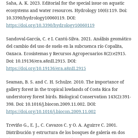
Saha, A. K. 2023. Editorial for the special issue on aquatic
ecosystems and water resources. Hydrology 10(6):119. Doi:
10.3390/hydrology10060119. DOI:
https://doi.org/10.3390/hydrology10060119
Sandoval-García, C. e I. Cantú-Silva. 2021. Análisis geomático
del cambio del uso de suelo en la subcuenca río Copalita,
Oaxaca. Ecosistemas y Recursos Agropecuarios 8(2):e2915.
Doi: 10.19136/era.a8nII.2915. DOI:
https://doi.org/10.19136/era.a8nII.2915
Seaman, B. S. and C. H. Schulze. 2010. The importance of
gallery forest in the tropical lowlands of Costa Rica for
understorey forest birds. Biological Conservation 143(2):391-
398. Doi: 10.1016/j.biocon.2009.11.002. DOI:
https://doi.org/10.1016/j.biocon.2009.11.002
Treviño G., E. J., C. Cavazos C. y O. A. Aguirre C. 2001.
Distribución y estructura de los bosques de galería en dos