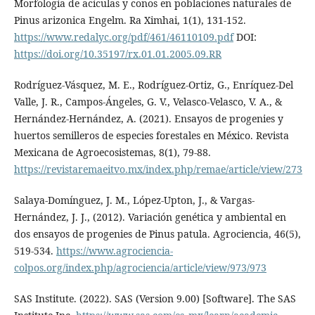
Morfología de acículas y conos en poblaciones naturales de
Pinus arizonica Engelm. Ra Ximhai, 1(1), 131-152.
https://www.redalyc.org/pdf/461/46110109.pdf
DOI:
https://doi.org/10.35197/rx.01.01.2005.09.RR
Rodríguez-Vásquez, M. E., Rodríguez-Ortiz, G., Enríquez-Del
Valle, J. R., Campos-Ángeles, G. V., Velasco-Velasco, V. A., &
Hernández-Hernández, A. (2021). Ensayos de progenies y
huertos semilleros de especies forestales en México. Revista
Mexicana de Agroecosistemas, 8(1), 79-88.
https://revistaremaeitvo.mx/index.php/remae/article/view/273
Salaya-Domínguez, J. M., López-Upton, J., & Vargas-
Hernández, J. J., (2012). Variación genética y ambiental en
dos ensayos de progenies de Pinus patula. Agrociencia, 46(5),
519-534.
https://www.agrociencia-
colpos.org/index.php/agrociencia/article/view/973/973
SAS Institute. (2022). SAS (Version 9.00) [Software]. The SAS