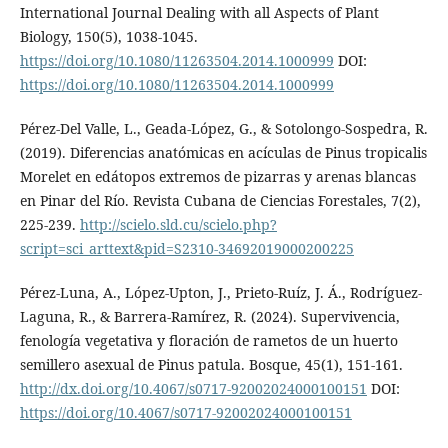
International Journal Dealing with all Aspects of Plant
Biology, 150(5), 1038-1045.
https://doi.org/10.1080/11263504.2014.1000999
DOI:
https://doi.org/10.1080/11263504.2014.1000999
Pérez-Del Valle, L., Geada-López, G., & Sotolongo-Sospedra, R.
(2019). Diferencias anatómicas en acículas de Pinus tropicalis
Morelet en edátopos extremos de pizarras y arenas blancas
en Pinar del Río. Revista Cubana de Ciencias Forestales, 7(2),
225-239.
http://scielo.sld.cu/scielo.php?
script=sci_arttext&pid=S2310-34692019000200225
Pérez-Luna, A., López-Upton, J., Prieto-Ruíz, J. Á., Rodríguez-
Laguna, R., & Barrera-Ramírez, R. (2024). Supervivencia,
fenología vegetativa y floración de rametos de un huerto
semillero asexual de Pinus patula. Bosque, 45(1), 151-161.
http://dx.doi.org/10.4067/s0717-92002024000100151
DOI:
https://doi.org/10.4067/s0717-92002024000100151