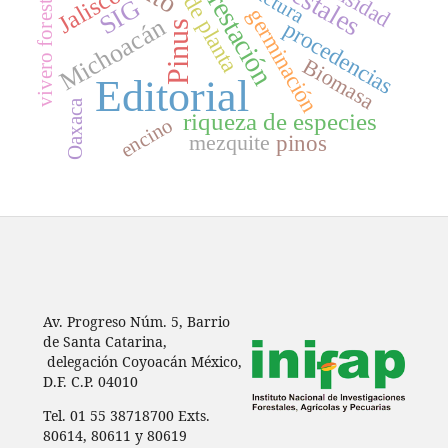
calidad de planta
reforestación
densidad
Jalisco
vivero forestal
SIG
germinación
Michoacán
procedencias
Pinus
Biomasa
Editorial
Oaxaca
riqueza de especies
encino
mezquite
pinos
Av. Progreso Núm. 5, Barrio
de Santa Catarina,
delegación Coyoacán México,
D.F. C.P. 04010
Tel. 01 55 38718700 Exts.
80614, 80611 y 80619