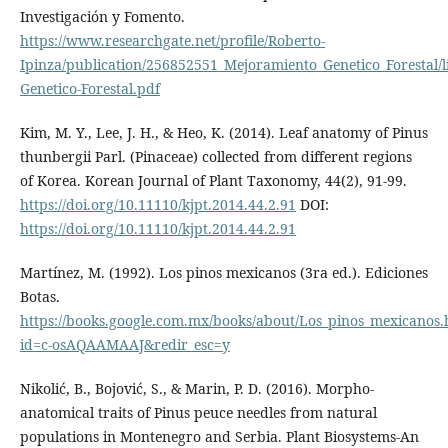
Investigación y Fomento.
https://www.researchgate.net/profile/Roberto-
Ipinza/publication/256852551_Mejoramiento_Genetico_Forestal
Genetico-Forestal.pdf
Kim, M. Y., Lee, J. H., & Heo, K. (2014). Leaf anatomy of Pinus
thunbergii Parl. (Pinaceae) collected from different regions
of Korea. Korean Journal of Plant Taxonomy, 44(2), 91-99.
https://doi.org/10.11110/kjpt.2014.44.2.91
DOI:
https://doi.org/10.11110/kjpt.2014.44.2.91
Martínez, M. (1992). Los pinos mexicanos (3ra ed.). Ediciones
Botas.
https://books.google.com.mx/books/about/Los_pinos_mexicanos.
id=c-osAQAAMAAJ&redir_esc=y
Nikolić, B., Bojović, S., & Marin, P. D. (2016). Morpho-
anatomical traits of Pinus peuce needles from natural
populations in Montenegro and Serbia. Plant Biosystems-An