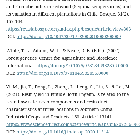
and stomatic index in redwood (Sequoia sempervirens) and
its variation in different plantations in Chile. Bosque, 31(2),
157-164.
https://revistabosque.org/index.php/bosque/article/view/803
DOI:
https://doi.org/10.4067/S0717-92002010000200009
White, T. L., Adams, W. T., & Neale, D. B. (Eds.). (2007).
Forest genetics. Centre for Agriculture and Bioscience
International.
https://doi.org/10.1079/9781845932855.0000
DOI:
https://doi.org/10.1079/9781845932855.0000
Yi, M., Jia, T., Dong, L., Zhang, L., Leng, C., Liu, S., & Lai, M.
(2021). Resin yield in Pinus elliottii Engelm. is related to the
resin flow rate, resin components and resin duct
characteristics at three locations in southern China.
Industrial Crops and Products, 160, Article 113141.
https://www.sciencedirect.com/science/article/abs/pii/S0926669
DOI:
https://doi.org/10.1016/j.indcrop.2020.113141