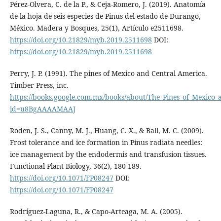
Pérez-Olvera, C. de la P., & Ceja-Romero, J. (2019). Anatomía
de la hoja de seis especies de Pinus del estado de Durango,
México. Madera y Bosques, 25(1), Artículo e2511698.
https://doi.org/10.21829/myb.2019.2511698
DOI:
https://doi.org/10.21829/myb.2019.2511698
Perry, J. P. (1991). The pines of Mexico and Central America.
Timber Press, inc.
https://books.google.com.mx/books/about/The_Pines_of_Mexico
id=u8BgAAAAMAAJ
Roden, J. S., Canny, M. J., Huang, C. X., & Ball, M. C. (2009).
Frost tolerance and ice formation in Pinus radiata needles:
ice management by the endodermis and transfusion tissues.
Functional Plant Biology, 36(2), 180-189.
https://doi.org/10.1071/FP08247
DOI:
https://doi.org/10.1071/FP08247
Rodríguez-Laguna, R., & Capo-Arteaga, M. A. (2005).