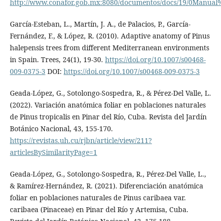
http://www.conafor.gob.mx:8080/documentos/docs/19/0Man
García-Esteban, L., Martín, J. A., de Palacios, P., García-
Fernández, F., & López, R. (2010). Adaptive anatomy of Pinus
halepensis trees from different Mediterranean environments
in Spain. Trees, 24(1), 19-30.
https://doi.org/10.1007/s00468-
009-0375-3
DOI:
https://doi.org/10.1007/s00468-009-0375-3
Geada-López, G., Sotolongo-Sospedra, R., & Pérez-Del Valle, L.
(2022). Variación anatómica foliar en poblaciones naturales
de Pinus tropicalis en Pinar del Río, Cuba. Revista del Jardín
Botánico Nacional, 43, 155-170.
https://revistas.uh.cu/rjbn/article/view/211?
articlesBySimilarityPage=1
Geada-López, G., Sotolongo-Sospedra, R., Pérez-Del Valle, L.,
& Ramírez-Hernández, R. (2021). Diferenciación anatómica
foliar en poblaciones naturales de Pinus caribaea var.
caribaea (Pinaceae) en Pinar del Río y Artemisa, Cuba.