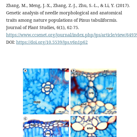
Zhang, M., Meng, J.-X., Zhang, Z.-J., Zhu, S.-L., & Li, Y. (2017).
Genetic analysis of needle morphological and anatomical
traits among nature populations of Pinus tabuliformis.
Journal of Plant Studies, 6(1), 62-75.
https://www.ccsenet.org/journal/index.php/jps/article/view/6493
DOI:
https://doi.org/10.5539/jps.v6n1p62