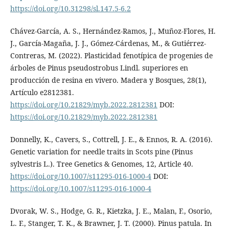
https://doi.org/10.31298/sl.147.5-6.2
Chávez-García, A. S., Hernández-Ramos, J., Muñoz-Flores, H.
J., García-Magaña, J. J., Gómez-Cárdenas, M., & Gutiérrez-
Contreras, M. (2022). Plasticidad fenotípica de progenies de
árboles de Pinus pseudostrobus Lindl. superiores en
producción de resina en vivero. Madera y Bosques, 28(1),
Artículo e2812381.
https://doi.org/10.21829/myb.2022.2812381
DOI:
https://doi.org/10.21829/myb.2022.2812381
Donnelly, K., Cavers, S., Cottrell, J. E., & Ennos, R. A. (2016).
Genetic variation for needle traits in Scots pine (Pinus
sylvestris L.). Tree Genetics & Genomes, 12, Article 40.
https://doi.org/10.1007/s11295-016-1000-4
DOI:
https://doi.org/10.1007/s11295-016-1000-4
Dvorak, W. S., Hodge, G. R., Kietzka, J. E., Malan, F., Osorio,
L. F., Stanger, T. K., & Brawner, J. T. (2000). Pinus patula. In