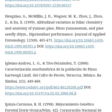
https://doi.org/10.1078/0367-2530-00137
Hengxiao, G., McMillin, J. D., Wagner, M. R., Zhou, J., Zhou,
Z., & Xu, X. (1999). Altitudinal variation in foliar chemistry
and anatomy of yunnan pine, Pinus yunnanensis, and pine
sawfly (Hym., Diprionidae) performance. Journal of Applied
Entomology, 123(8), 465-471.
https://doi.org/10.1046/j.1439-
0418.1999.00395.x
DOI:
https://doi.org/10.1046/j.1439-
0418.1999.00395.x
Iglesias-Andreu, L. G., & Tivo-Fernández, Y. (2006).
Caracterización morfométrica de la población de Pinus
hartwegii Lindl. del Cofre de Perote, Veracruz, México. Ra
Ximhai, 2(2), 449-468.
https://www.redalyc.org/pdf/461/46120208.pdf
DOI:
https://doi.org/10.35197/rx.02.02.2006.08.li
Ipinza-Carmona, R. H. (1998). Mejoramiento Genético
Forestal [Serie técnica/Núm. 42]. Corporación Nacional de