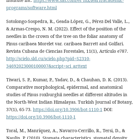
Institute Inc.
https://www.sas.com/es_mx/learn/academic-
programs/software.html
Sotolongo-Sospedra, R., Geada-López, G., Pérez-Del Valle, L.,
& Armas-Crespo, N. M. (2022). Effect of the position of the
needles in the crown of the tree on the foliar anatomy of
Pinus caribaea Morelet var. caribaea Barrett and Golfari.
Revista Cubana de Ciencias Forestales, 11(1), Artículo e787.
http://scielo.sld.cu/scielo.php?pid=S2310-
34692023000100007&script=sci_arttext
Tiwari, S. P., Kumar, P., Yadav, D., & Chauhan, D. K. (2013).
Comparative morphological, epidermal, and anatomical
studies of Pinus roxburghii needles at different altitudes in
the North-West Indian Himalayas. Turkish Journal of Botany,
37(1), 65-73.
https://doi.org/10.3906/bot-1110-1
DOI:
https://doi.org/10.3906/bot-1110-1
Toral, M., Manríquez, A., Navarro-Cerrillo, R., Tersi, D., &
Naulin, P. (2010). Stomata characteristics, stomatal density