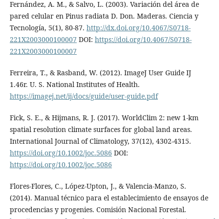
Fernández, A. M., & Salvo, L. (2003). Variación del área de
pared celular en Pinus radiata D. Don. Maderas. Ciencia y
Tecnología, 5(1), 80-87.
http://dx.doi.org/10.4067/S0718-
221X2003000100007
DOI:
https://doi.org/10.4067/S0718-
221X2003000100007
Ferreira, T., & Rasband, W. (2012). ImageJ User Guide IJ
1.46r. U. S. National Institutes of Health.
https://imagej.net/ij/docs/guide/user-guide.pdf
Fick, S. E., & Hijmans, R. J. (2017). WorldClim 2: new 1-km
spatial resolution climate surfaces for global land areas.
International Journal of Climatology, 37(12), 4302-4315.
https://doi.org/10.1002/joc.5086
DOI:
https://doi.org/10.1002/joc.5086
Flores-Flores, C., López-Upton, J., & Valencia-Manzo, S.
(2014). Manual técnico para el establecimiento de ensayos de
procedencias y progenies. Comisión Nacional Forestal.