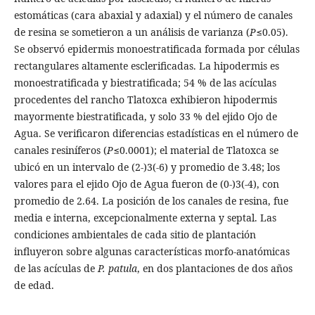
estomáticas (cara abaxial y adaxial) y el número de canales
de resina se sometieron a un análisis de varianza (
P
≤0.05).
Se observó epidermis monoestratificada formada por células
rectangulares altamente esclerificadas. La hipodermis es
monoestratificada y biestratificada; 54 % de las acículas
procedentes del rancho Tlatoxca exhibieron hipodermis
mayormente biestratificada, y solo 33 % del ejido Ojo de
Agua. Se verificaron diferencias estadísticas en el número de
canales resiníferos (
P
≤0.0001); el material de Tlatoxca se
ubicó en un intervalo de (2-)3(-6) y promedio de 3.48; los
valores para el ejido Ojo de Agua fueron de (0-)3(-4), con
promedio de 2.64. La posición de los canales de resina, fue
media e interna, excepcionalmente externa y septal. Las
condiciones ambientales de cada sitio de plantación
influyeron sobre algunas características morfo-anatómicas
de las acículas de
P. patula
, en dos plantaciones de dos años
de edad.