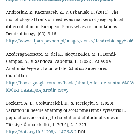
Androsiuk, P., Kaczmarek, Z., & Urbaniak, L. (2011). The
morphological traits of needles as markers of geographical
differentiation in European Pinus sylvestris populations.
Dendrobiology, (65), 3-16.
https://www.idpan.poznan.pl/images/stories/dendrobiology/vol6
Azcárraga-Rosette, M. del R., Jácquez-Ríos, M. P., Bonfil-
Campos, A., & Sandoval-Zapotitla, E. (2022). Atlas de
Anatomía Vegetal. Facultad de Estudios Superiores
Cuautitlán.
https://books.google.com.mx/books/about/Atlas_de_anatom%C3
id=hRt_EAAAQBAJ&redir_esc=y
Bozkurt, A. E., Coşkunçelebi, K., & Terzioglu, S. (2023).
Variation in needle anatomy of scots pine (Pinus sylvestris L.)
populations according to habitat and altitudinal zones in
Türkiye. Šumarski list, 147(5-6), 215-225.
https://doi.org/10.31298/sl.147.5-6.2
DOI: