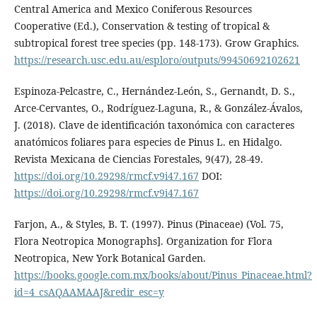
Central America and Mexico Coniferous Resources
Cooperative (Ed.), Conservation & testing of tropical &
subtropical forest tree species (pp. 148-173). Grow Graphics.
https://research.usc.edu.au/esploro/outputs/99450692102621
Espinoza-Pelcastre, C., Hernández-León, S., Gernandt, D. S.,
Arce-Cervantes, O., Rodríguez-Laguna, R., & González-Ávalos,
J. (2018). Clave de identificación taxonómica con caracteres
anatómicos foliares para especies de Pinus L. en Hidalgo.
Revista Mexicana de Ciencias Forestales, 9(47), 28-49.
https://doi.org/10.29298/rmcf.v9i47.167
DOI:
https://doi.org/10.29298/rmcf.v9i47.167
Farjon, A., & Styles, B. T. (1997). Pinus (Pinaceae) (Vol. 75,
Flora Neotropica Monographs]. Organization for Flora
Neotropica, New York Botanical Garden.
https://books.google.com.mx/books/about/Pinus_Pinaceae.html?
id=4_csAQAAMAAJ&redir_esc=y