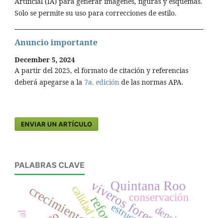
Artificial (IA) para generar imágenes, figuras y esquemas.
Solo se permite su uso para correcciones de estilo.
Anuncio importante
December 5, 2024
A partir del 2025, el formato de citación y referencias
deberá apegarse a la
7a. edición
de las normas APA.
ENVIAR UN ARTÍCULO
PALABRAS CLAVE
viveros forestales
Quintana Roo
crecimiento
conservación
estructura