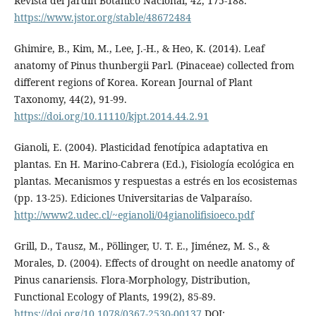
Revista del Jardín Botánico Nacional, 42, 175-188.
https://www.jstor.org/stable/48672484
Ghimire, B., Kim, M., Lee, J.-H., & Heo, K. (2014). Leaf
anatomy of Pinus thunbergii Parl. (Pinaceae) collected from
different regions of Korea. Korean Journal of Plant
Taxonomy, 44(2), 91-99.
https://doi.org/10.11110/kjpt.2014.44.2.91
Gianoli, E. (2004). Plasticidad fenotípica adaptativa en
plantas. En H. Marino-Cabrera (Ed.), Fisiología ecológica en
plantas. Mecanismos y respuestas a estrés en los ecosistemas
(pp. 13-25). Ediciones Universitarias de Valparaíso.
http://www2.udec.cl/~egianoli/04gianolifisioeco.pdf
Grill, D., Tausz, M., Pöllinger, U. T. E., Jiménez, M. S., &
Morales, D. (2004). Effects of drought on needle anatomy of
Pinus canariensis. Flora-Morphology, Distribution,
Functional Ecology of Plants, 199(2), 85-89.
https://doi.org/10.1078/0367-2530-00137
DOI: