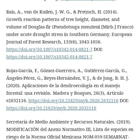
Rais, A., van de Kuilen, J.-W. G., & Pretzsch, H. (2014).
Growth reaction patterns of tree height, diameter, and
volume of Douglas-fir (Pseudotsuga menziesii [Mirb.] Franco)
under acute drought stress in Southern Germany. European
Journal of Forest Research, 133(6), 1043-1056.
https://doi.org/10.1007/s10342-014-0821-7
DOI:
https://doi.org/10.1007/s10342-014-0821-7
Rojas-García, F., Gómez-Guerrero, A., Gutiérrez-García, G.,
Ángeles-Pérez, G., Reyes-Hernández, V. J., & de Jong, B. H. J.
(2020). Aplicaciones de la dendroecología en el manejo
forestal: una revisión. Madera y Bosques, 26(3), Artículo
e2632116.
https://doi.org/10.21829/myb.2020.2632116
DOI:
https://doi.org/10.21829/myb.2020.2632116
Secretaría de Medio Ambiente y Recursos Naturales. (2019).
MODIFICACIÓN del Anexo Normativo III, Lista de especies en
riesgo de la Norma Oficial Mexicana NOM-059-SEMARNAT-