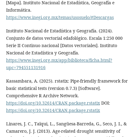
[Mapa]. Instituto Nacional de Estadística, Geografía e
Informática.
https://www.inegi.org.mx/temas/usosuelo/#Descargas
Instituto Nacional de Estadística y Geografía. (2024).
Conjunto de datos vectorial edafológico. Escala 1:250 000
Serie II Continuo nacional [Datos vectoriales]. Instituto
Nacional de Estadística y Geografía.
https://www.inegi.org.mx/app/biblioteca/ficha.html?
upc=794551131916
Kassambara, A. (2025). rstatix: Pipe-friendly framework for
basic statistical tests (version 0.7.3) [Software].
Comprehensive R Archive Network.
https://doi.org/10.32614/CRAN.package.rstatix
DOI:
https://doi.org/10.32614/CRAN.package.rstatix
Linares, J. C., Taïqui, L., Sangüesa-Barreda, G., Seco, J. I., &
Camarero, J. J. (2013). Age-related drought sensitivity of