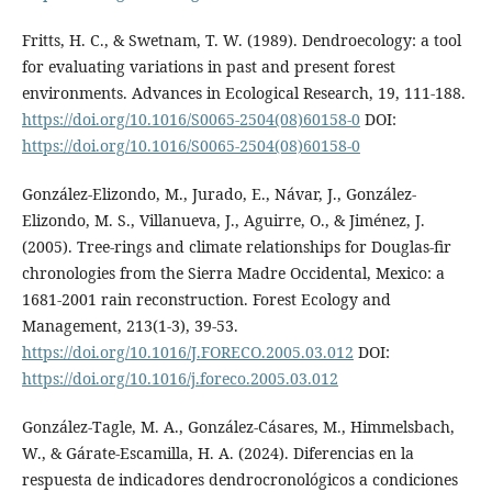
Fritts, H. C., & Swetnam, T. W. (1989). Dendroecology: a tool
for evaluating variations in past and present forest
environments. Advances in Ecological Research, 19, 111-188.
https://doi.org/10.1016/S0065-2504(08)60158-0
DOI:
https://doi.org/10.1016/S0065-2504(08)60158-0
González-Elizondo, M., Jurado, E., Návar, J., González-
Elizondo, M. S., Villanueva, J., Aguirre, O., & Jiménez, J.
(2005). Tree-rings and climate relationships for Douglas-fir
chronologies from the Sierra Madre Occidental, Mexico: a
1681-2001 rain reconstruction. Forest Ecology and
Management, 213(1-3), 39-53.
https://doi.org/10.1016/J.FORECO.2005.03.012
DOI:
https://doi.org/10.1016/j.foreco.2005.03.012
González-Tagle, M. A., González-Cásares, M., Himmelsbach,
W., & Gárate-Escamilla, H. A. (2024). Diferencias en la
respuesta de indicadores dendrocronológicos a condiciones