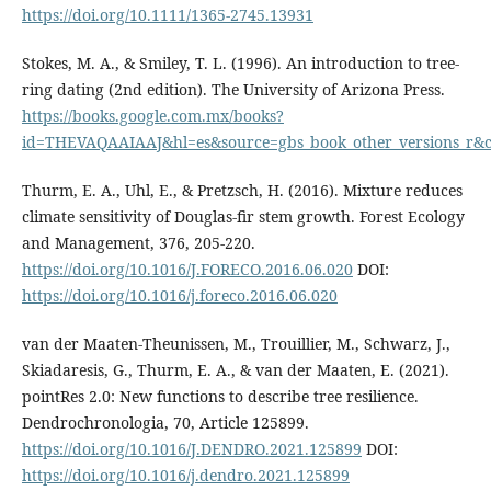
https://doi.org/10.1111/1365-2745.13931
Stokes, M. A., & Smiley, T. L. (1996). An introduction to tree-
ring dating (2nd edition). The University of Arizona Press.
https://books.google.com.mx/books?
id=THEVAQAAIAAJ&hl=es&source=gbs_book_other_versions_r&
Thurm, E. A., Uhl, E., & Pretzsch, H. (2016). Mixture reduces
climate sensitivity of Douglas-fir stem growth. Forest Ecology
and Management, 376, 205-220.
https://doi.org/10.1016/J.FORECO.2016.06.020
DOI:
https://doi.org/10.1016/j.foreco.2016.06.020
van der Maaten-Theunissen, M., Trouillier, M., Schwarz, J.,
Skiadaresis, G., Thurm, E. A., & van der Maaten, E. (2021).
pointRes 2.0: New functions to describe tree resilience.
Dendrochronologia, 70, Article 125899.
https://doi.org/10.1016/J.DENDRO.2021.125899
DOI:
https://doi.org/10.1016/j.dendro.2021.125899