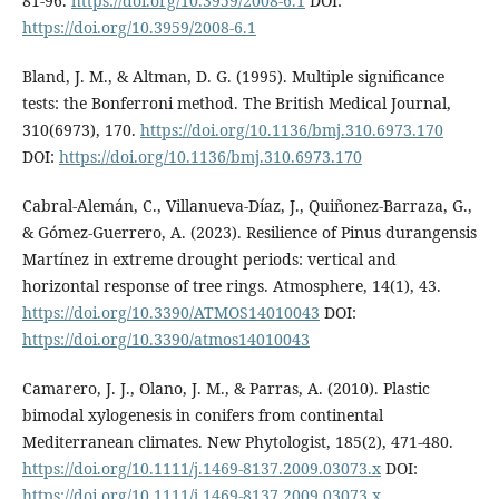
81-96.
https://doi.org/10.3959/2008-6.1
DOI:
https://doi.org/10.3959/2008-6.1
Bland, J. M., & Altman, D. G. (1995). Multiple significance
tests: the Bonferroni method. The British Medical Journal,
310(6973), 170.
https://doi.org/10.1136/bmj.310.6973.170
DOI:
https://doi.org/10.1136/bmj.310.6973.170
Cabral-Alemán, C., Villanueva-Díaz, J., Quiñonez-Barraza, G.,
& Gómez-Guerrero, A. (2023). Resilience of Pinus durangensis
Martínez in extreme drought periods: vertical and
horizontal response of tree rings. Atmosphere, 14(1), 43.
https://doi.org/10.3390/ATMOS14010043
DOI:
https://doi.org/10.3390/atmos14010043
Camarero, J. J., Olano, J. M., & Parras, A. (2010). Plastic
bimodal xylogenesis in conifers from continental
Mediterranean climates. New Phytologist, 185(2), 471-480.
https://doi.org/10.1111/j.1469-8137.2009.03073.x
DOI:
https://doi.org/10.1111/j.1469-8137.2009.03073.x