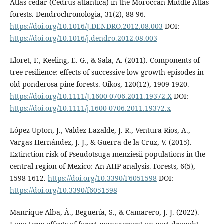
Atlas cedar (Cedrus atlantica) in the Moroccan Middle Atlas
forests. Dendrochronologia, 31(2), 88-96.
https://doi.org/10.1016/J.DENDRO.2012.08.003
DOI:
https://doi.org/10.1016/j.dendro.2012.08.003
Lloret, F., Keeling, E. G., & Sala, A. (2011). Components of
tree resilience: effects of successive low-growth episodes in
old ponderosa pine forests. Oikos, 120(12), 1909-1920.
https://doi.org/10.1111/J.1600-0706.2011.19372.X
DOI:
https://doi.org/10.1111/j.1600-0706.2011.19372.x
López-Upton, J., Valdez-Lazalde, J. R., Ventura-Ríos, A.,
Vargas-Hernández, J. J., & Guerra-de la Cruz, V. (2015).
Extinction risk of Pseudotsuga menziesii populations in the
central region of Mexico: An AHP analysis. Forests, 6(5),
1598-1612.
https://doi.org/10.3390/F6051598
DOI:
https://doi.org/10.3390/f6051598
Manrique-Alba, À., Beguería, S., & Camarero, J. J. (2022).