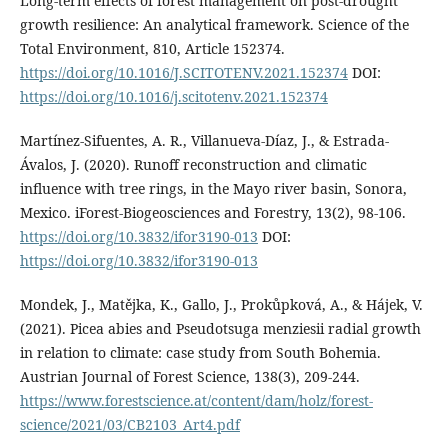
Long-term effects of forest management on post-drought
growth resilience: An analytical framework. Science of the
Total Environment, 810, Article 152374.
https://doi.org/10.1016/J.SCITOTENV.2021.152374
DOI:
https://doi.org/10.1016/j.scitotenv.2021.152374
Martínez-Sifuentes, A. R., Villanueva-Díaz, J., & Estrada-
Ávalos, J. (2020). Runoff reconstruction and climatic
influence with tree rings, in the Mayo river basin, Sonora,
Mexico. iForest-Biogeosciences and Forestry, 13(2), 98-106.
https://doi.org/10.3832/ifor3190-013
DOI:
https://doi.org/10.3832/ifor3190-013
Mondek, J., Matějka, K., Gallo, J., Prokůpková, A., & Hájek, V.
(2021). Picea abies and Pseudotsuga menziesii radial growth
in relation to climate: case study from South Bohemia.
Austrian Journal of Forest Science, 138(3), 209-244.
https://www.forestscience.at/content/dam/holz/forest-
science/2021/03/CB2103_Art4.pdf