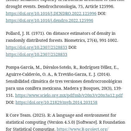
drought events. Dendrochronologia, 75, Article 125996.
https://doi.org/10.1016/J.DENDRO.2022.125996
DOI:
https://doi.org/10.1016/j.dendro.2022.125996
Pollard, J. H. (1971). On distance estimators of density in
randomly distributed forests. Biometrics, 27(4), 991-1002.
https://doi.org/10.2307/2528833
DOI:
https://doi.org/10.2307/2528833
Pompa-García, M., Dávalos-Sotelo, R., Rodríguez-Téllez, E.,
Aguirre-Calderón, O. A., & Treviño-Garza, E. J. (2014).
Sensibilidad climática de tres versiones dendrocronológicas
para una conífera mexicana. Madera y Bosques, 20(3), 139-
151.
https://www.scielo.org.mx/pdf/mb/v20n3/v20n3a12.pdf
DOI:
https://doi.org/10.21829/myb.2014.203158
R Core Team. (2025). R: A language and environment for
statistical computing (Version 4.5.0) [Software]. R Foundation
for Statistical Computing.
https://www.R-project.org/