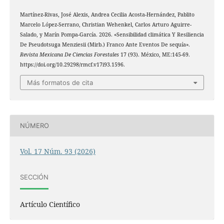
Martínez-Rivas, José Alexis, Andrea Cecilia Acosta-Hernández, Pablito
Marcelo López-Serrano, Christian Wehenkel, Carlos Arturo Aguirre-
Salado, y Marín Pompa-García. 2026. «Sensibilidad climática Y Resiliencia
De Pseudotsuga Menziesii (Mirb.) Franco Ante Eventos De sequía».
Revista Mexicana De Ciencias Forestales
17 (93). México, ME:145-69.
https://doi.org/10.29298/rmcf.v17i93.1596.
Más formatos de cita
NÚMERO
Vol. 17 Núm. 93 (2026)
SECCIÓN
Artículo Científico