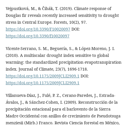
Vejpustková, M., & Čihák, T. (2019). Climate response of
Douglas fir reveals recently increased sensitivity to drought
stress in Central Europe. Forests, 10(2), 97.
https://doi.org/10.3390/F10020097
DOI:
https://doi.org/10.3390/f10020097
Vicente-Serrano, S. M., Beguería, S., & López-Moreno, J. I.
(2010). A multiscalar drought index sensitive to global
warming: the standardized precipitation evapotranspiration
index. Journal of Climate, 23(7), 1696-1718.
https://doi.org/10.1175/2009JCLI2909.1
DOI:
https://doi.org/10.1175/2009JCLI2909.1
Villanueva-Díaz, J., Fulé, P. Z., Cerano-Paredes, J., Estrada-
Ávalos, J., & Sánchez-Cohen, I. (2009). Reconstrucción de la
precipitación estacional para el barlovento de la Sierra
Madre Occidental con anillos de crecimiento de Pseudotsuga
menziesii (Mirb.) Franco. Revista Ciencia forestal en México,