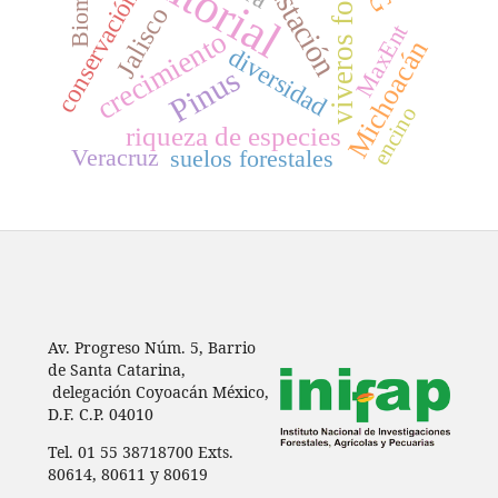
viveros forestales
reforestación
Editorial
Biomasa
conservación
Jalisco
MaxEnt
crecimiento
Michoacán
diversidad
Pinus
encino
riqueza de especies
Veracruz
suelos forestales
Av. Progreso Núm. 5, Barrio
de Santa Catarina,
delegación Coyoacán México,
D.F. C.P. 04010
Tel. 01 55 38718700 Exts.
80614, 80611 y 80619