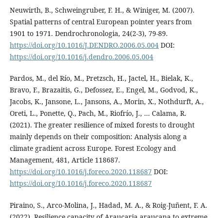
Neuwirth, B., Schweingruber, F. H., & Winiger, M. (2007).
Spatial patterns of central European pointer years from
1901 to 1971. Dendrochronologia, 24(2-3), 79-89.
https://doi.org/10.1016/J.DENDRO.2006.05.004
DOI:
https://doi.org/10.1016/j.dendro.2006.05.004
Pardos, M., del Río, M., Pretzsch, H., Jactel, H., Bielak, K.,
Bravo, F., Brazaitis, G., Defossez, E., Engel, M., Godvod, K.,
Jacobs, K., Jansone, L., Jansons, A., Morin, X., Nothdurft, A.,
Oreti, L., Ponette, Q., Pach, M., Riofrío, J., … Calama, R.
(2021). The greater resilience of mixed forests to drought
mainly depends on their composition: Analysis along a
climate gradient across Europe. Forest Ecology and
Management, 481, Article 118687.
https://doi.org/10.1016/j.foreco.2020.118687
DOI:
https://doi.org/10.1016/j.foreco.2020.118687
Piraino, S., Arco-Molina, J., Hadad, M. A., & Roig-Juñent, F. A.
(2022). Resilience capacity of Araucaria araucana to extreme