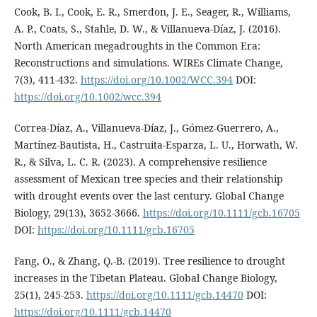
Cook, B. I., Cook, E. R., Smerdon, J. E., Seager, R., Williams,
A. P., Coats, S., Stahle, D. W., & Villanueva-Díaz, J. (2016).
North American megadroughts in the Common Era:
Reconstructions and simulations. WIREs Climate Change,
7(3), 411-432.
https://doi.org/10.1002/WCC.394
DOI:
https://doi.org/10.1002/wcc.394
Correa-Díaz, A., Villanueva-Díaz, J., Gómez-Guerrero, A.,
Martínez-Bautista, H., Castruita-Esparza, L. U., Horwath, W.
R., & Silva, L. C. R. (2023). A comprehensive resilience
assessment of Mexican tree species and their relationship
with drought events over the last century. Global Change
Biology, 29(13), 3652-3666.
https://doi.org/10.1111/gcb.16705
DOI:
https://doi.org/10.1111/gcb.16705
Fang, O., & Zhang, Q.-B. (2019). Tree resilience to drought
increases in the Tibetan Plateau. Global Change Biology,
25(1), 245-253.
https://doi.org/10.1111/gcb.14470
DOI:
https://doi.org/10.1111/gcb.14470