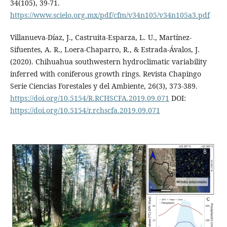
34(105), 39-71.
https://www.scielo.org.mx/pdf/cfm/v34n105/v34n105a3.pdf
Villanueva-Díaz, J., Castruita-Esparza, L. U., Martínez-
Sifuentes, A. R., Loera-Chaparro, R., & Estrada-Ávalos, J.
(2020). Chihuahua southwestern hydroclimatic variability
inferred with coniferous growth rings. Revista Chapingo
Serie Ciencias Forestales y del Ambiente, 26(3), 373-389.
https://doi.org/10.5154/R.RCHSCFA.2019.09.071
DOI:
https://doi.org/10.5154/r.rchscfa.2019.09.071