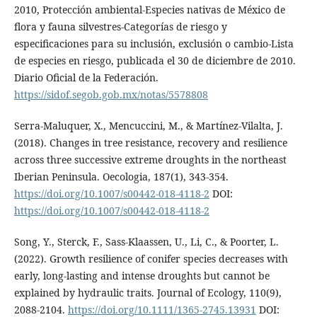
2010, Protección ambiental-Especies nativas de México de
flora y fauna silvestres-Categorías de riesgo y
especificaciones para su inclusión, exclusión o cambio-Lista
de especies en riesgo, publicada el 30 de diciembre de 2010.
Diario Oficial de la Federación.
https://sidof.segob.gob.mx/notas/5578808
Serra-Maluquer, X., Mencuccini, M., & Martínez-Vilalta, J.
(2018). Changes in tree resistance, recovery and resilience
across three successive extreme droughts in the northeast
Iberian Peninsula. Oecologia, 187(1), 343-354.
https://doi.org/10.1007/s00442-018-4118-2
DOI:
https://doi.org/10.1007/s00442-018-4118-2
Song, Y., Sterck, F., Sass-Klaassen, U., Li, C., & Poorter, L.
(2022). Growth resilience of conifer species decreases with
early, long-lasting and intense droughts but cannot be
explained by hydraulic traits. Journal of Ecology, 110(9),
2088-2104.
https://doi.org/10.1111/1365-2745.13931
DOI: