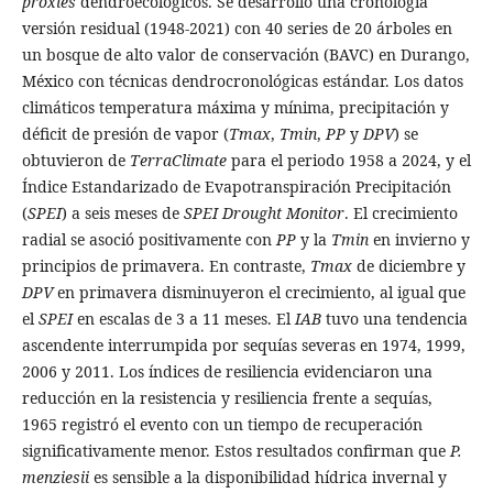
proxies
dendroecológicos. Se desarrolló una cronología
versión residual (1948-2021) con 40 series de 20 árboles en
un bosque de alto valor de conservación (BAVC) en Durango,
México con técnicas dendrocronológicas estándar. Los datos
climáticos temperatura máxima y mínima, precipitación y
déficit de presión de vapor (
Tmax
,
Tmin
,
PP
y
DPV
) se
obtuvieron de
TerraClimate
para el periodo 1958 a 2024, y el
Índice Estandarizado de Evapotranspiración Precipitación
(
SPEI
) a seis meses de
SPEI Drought Monitor
. El crecimiento
radial se asoció positivamente con
PP
y la
Tmin
en invierno y
principios de primavera. En contraste,
Tmax
de diciembre y
DPV
en primavera disminuyeron el crecimiento, al igual que
el
SPEI
en escalas de 3 a 11 meses. El
IAB
tuvo una tendencia
ascendente interrumpida por sequías severas en 1974, 1999,
2006 y 2011. Los índices de resiliencia evidenciaron una
reducción en la resistencia y resiliencia frente a sequías,
1965 registró el evento con un tiempo de recuperación
significativamente menor. Estos resultados confirman que
P.
menziesii
es sensible a la disponibilidad hídrica invernal y