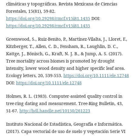
climáticas y topográficas. Revista Mexicana de Ciencias
Forestales, 15(81), 59-82.
https://doi.org/10.29298/rmcf.v15i81.1435
DOI:
https://doi.org/10.29298/rmcf.v15i81.1435
Greenwood, S., Ruiz-Benito, P., Martínez-Vilalta, J., Lloret, F.,
Kitzberger, T., Allen, C. D., Fensham, R., Laughlin, D. C.,
Kattge, J., Bönisch, G., Kraft, N. J. B., & Jump, A. S. (2017).
Tree mortality across biomes is promoted by drought
intensity, lower wood density and higher specific leaf area.
Ecology letters, 20, 539-553.
https://doi.org/10.1111/ele.12748
DOI:
https://doi.org/10.1111/ele.12748
Holmes, R. L. (1983). Computer-assisted quality control in
tree-ring dating and measurement. Tree-Ring Bulletin, 43,
51-67.
http://hdl.handle.net/10150/261223
Instituto Nacional de Estadística, Geografía e Informática.
(2017). Capa vectorial de uso de suelo y vegetación Serie VI