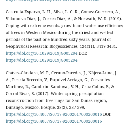
Castruita-Esparza, L. U., Silva, L. C. R., Gómez-Guerrero, A.,
Villanueva-Díaz, J., Correa-Díaz, A., & Horwath, W. R. (2019).
Coping with extreme events: growth and water-use efficiency
of trees in Western Mexico during the driest and wettest
periods of the past one hundred sixty years. Journal of
Geophysical Research: Biogeosciences, 124(11), 3419-3431.
https://doi.org/10.1029/2019JG005294
DOI:
https://doi.org/10.1029/2019JG005294
Chávez-Gándara, M. P., Cerano-Paredes, J., Nájera-Luna, J.
A., Pereda-Breceda, V., Esquivel-Arriaga, G., Cervantes-
Martínez, R., Cambrón-Sandoval, V. H., Cruz-Cobos, F., &
Corral-Rivas, S. (2017). Winter-spring precipitation
reconstruction from tree-rings for San Dimas region,
Durango, Mexico. Bosque, 38(2), 387-399.
https://doi.org/10.4067/S0717-92002017000200016
DOI:
https://doi.org/10.4067/S0717-92002017000200016