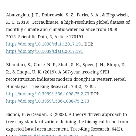
Abatzoglou, J. T., Dobrowski, S. Z., Parks, S. A., & Hegewisch,
K. C. (2018). TerraClimate, a high-resolution global dataset of
monthly climate and climatic water balance from 1958–
2015. Scientific Data, 5, Article 170191.
https://doi.org/10.1038/sdata.2017.191
DOI:
https://doi.org/10.1038/sdata.2017.191
Bhandari, S., Gaire, N. P., Shah, S. K., Speer, J. H., Bhuju, D.
R., & Thapa, U. K. (2019). A 307-year tree-ring SPEI
reconstruction indicates modern drought in western Nepal
Himalayas. Tree-Ring Research, 75(2), 73-85.
https://doi.org/10.3959/1536-1098-75.2.73
DOI:
https://doi.org/10.3959/1536-1098-75.2.73
Biondi, F., & Qeadan, F. (2008). A theory-driven approach to
tree-ring standardization: defining the biological trend from
expected basal area increment. Tree-Ring Research, 64(2),