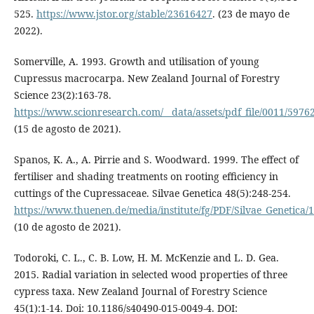
525.
https://www.jstor.org/stable/23616427
. (23 de mayo de
2022).
Somerville, A. 1993. Growth and utilisation of young
Cupressus macrocarpa. New Zealand Journal of Forestry
Science 23(2):163-78.
https://www.scionresearch.com/__data/assets/pdf_file/0011/5
(15 de agosto de 2021).
Spanos, K. A., A. Pirrie and S. Woodward. 1999. The effect of
fertiliser and shading treatments on rooting efficiency in
cuttings of the Cupressaceae. Silvae Genetica 48(5):248-254.
https://www.thuenen.de/media/institute/fg/PDF/Silvae_Genetica/
(10 de agosto de 2021).
Todoroki, C. L., C. B. Low, H. M. McKenzie and L. D. Gea.
2015. Radial variation in selected wood properties of three
cypress taxa. New Zealand Journal of Forestry Science
45(1):1-14. Doi: 10.1186/s40490-015-0049-4. DOI: