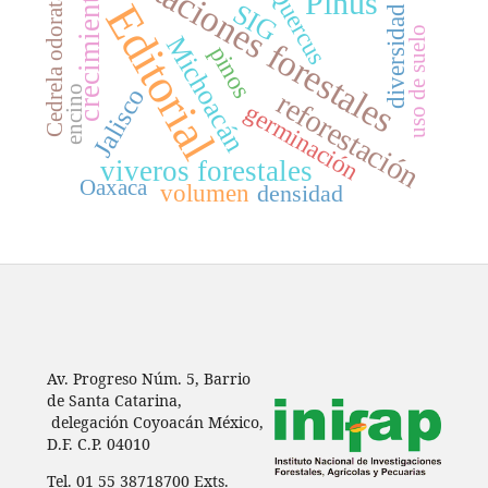
plantaciones forestales
Cedrela odorata L.
crecimiento
Quercus
Pinus
Editorial
SIG
diversidad
uso de suelo
Michoacán
pinos
Jalisco
encino
reforestación
germinación
viveros forestales
Oaxaca
volumen
densidad
Av. Progreso Núm. 5, Barrio
de Santa Catarina,
delegación Coyoacán México,
D.F. C.P. 04010
Tel. 01 55 38718700 Exts.