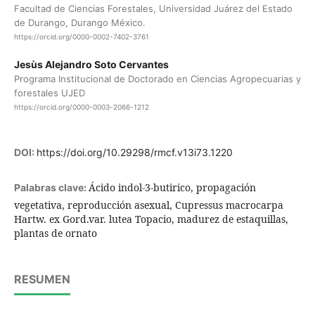
Facultad de Ciencias Forestales, Universidad Juárez del Estado
de Durango, Durango México.
https://orcid.org/0000-0002-7402-3761
Jesùs Alejandro Soto Cervantes
Programa Institucional de Doctorado en Ciencias Agropecuarias y
forestales UJED
https://orcid.org/0000-0003-2066-1212
DOI:
https://doi.org/10.29298/rmcf.v13i73.1220
Ácido indol-3-butirico, propagación
Palabras clave:
vegetativa, reproducción asexual, Cupressus macrocarpa
Hartw. ex Gord.var. lutea Topacio, madurez de estaquillas,
plantas de ornato
RESUMEN