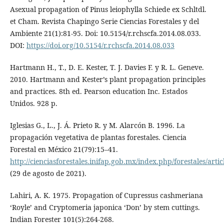
Asexual propagation of Pinus leiophylla Schiede ex Schltdl.
et Cham. Revista Chapingo Serie Ciencias Forestales y del
Ambiente 21(1):81-95. Doi: 10.5154/r.rchscfa.2014.08.033.
DOI:
https://doi.org/10.5154/r.rchscfa.2014.08.033
Hartmann H., T., D. E. Kester, T. J. Davies F. y R. L. Geneve.
2010. Hartmann and Kester’s plant propagation principles
and practices. 8th ed. Pearson education Inc. Estados
Unidos. 928 p.
Iglesias G., L., J. Á. Prieto R. y M. Alarcón B. 1996. La
propagación vegetativa de plantas forestales. Ciencia
Forestal en México 21(79):15–41.
http://cienciasforestales.inifap.gob.mx/index.php/forestales/arti
(29 de agosto de 2021).
Lahiri, A. K. 1975. Propagation of Cupressus cashmeriana
‘Royle’ and Cryptomeria japonica ‘Don’ by stem cuttings.
Indian Forester 101(5):264-268.