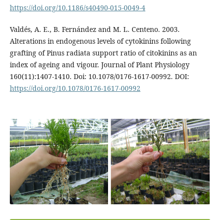
https://doi.org/10.1186/s40490-015-0049-4
Valdés, A. E., B. Fernández and M. L. Centeno. 2003.
Alterations in endogenous levels of cytokinins following
grafting of Pinus radiata support ratio of citokinins as an
index of ageing and vigour. Journal of Plant Physiology
160(11):1407-1410. Doi: 10.1078/0176-1617-00992. DOI:
https://doi.org/10.1078/0176-1617-00992