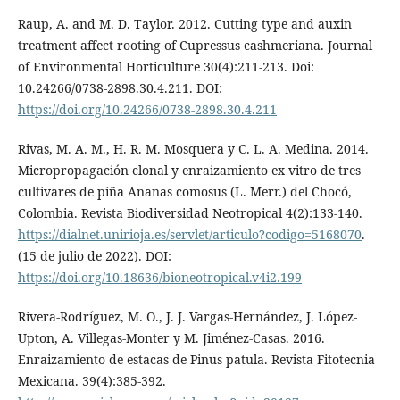
Raup, A. and M. D. Taylor. 2012. Cutting type and auxin
treatment affect rooting of Cupressus cashmeriana. Journal
of Environmental Horticulture 30(4):211-213. Doi:
10.24266/0738-2898.30.4.211. DOI:
https://doi.org/10.24266/0738-2898.30.4.211
Rivas, M. A. M., H. R. M. Mosquera y C. L. A. Medina. 2014.
Micropropagación clonal y enraizamiento ex vitro de tres
cultivares de piña Ananas comosus (L. Merr.) del Chocó,
Colombia. Revista Biodiversidad Neotropical 4(2):133-140.
https://dialnet.unirioja.es/servlet/articulo?codigo=5168070
.
(15 de julio de 2022). DOI:
https://doi.org/10.18636/bioneotropical.v4i2.199
Rivera-Rodríguez, M. O., J. J. Vargas-Hernández, J. López-
Upton, A. Villegas-Monter y M. Jiménez-Casas. 2016.
Enraizamiento de estacas de Pinus patula. Revista Fitotecnia
Mexicana. 39(4):385-392.