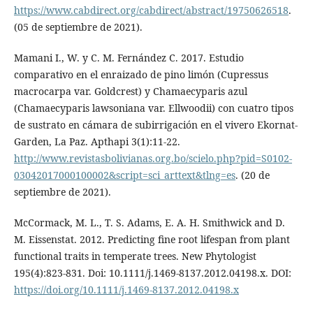
https://www.cabdirect.org/cabdirect/abstract/19750626518
.
(05 de septiembre de 2021).
Mamani I., W. y C. M. Fernández C. 2017. Estudio
comparativo en el enraizado de pino limón (Cupressus
macrocarpa var. Goldcrest) y Chamaecyparis azul
(Chamaecyparis lawsoniana var. Ellwoodii) con cuatro tipos
de sustrato en cámara de subirrigación en el vivero Ekornat-
Garden, La Paz. Apthapi 3(1):11-22.
http://www.revistasbolivianas.org.bo/scielo.php?pid=S0102-
03042017000100002&script=sci_arttext&tlng=es
. (20 de
septiembre de 2021).
McCormack, M. L., T. S. Adams, E. A. H. Smithwick and D.
M. Eissenstat. 2012. Predicting fine root lifespan from plant
functional traits in temperate trees. New Phytologist
195(4):823-831. Doi: 10.1111/j.1469-8137.2012.04198.x. DOI:
https://doi.org/10.1111/j.1469-8137.2012.04198.x