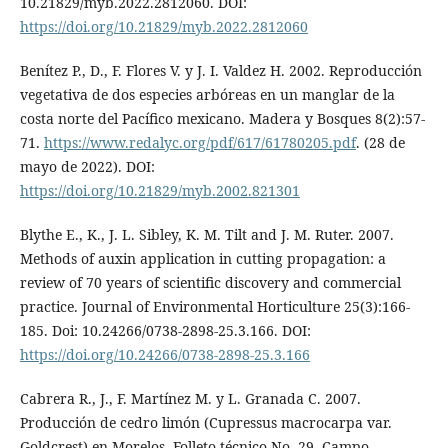
10.21829/myb.2022.2812060. DOI:
https://doi.org/10.21829/myb.2022.2812060
Benítez P., D., F. Flores V. y J. I. Valdez H. 2002. Reproducción
vegetativa de dos especies arbóreas en un manglar de la
costa norte del Pacífico mexicano. Madera y Bosques 8(2):57-
71.
https://www.redalyc.org/pdf/617/61780205.pdf
. (28 de
mayo de 2022). DOI:
https://doi.org/10.21829/myb.2002.821301
Blythe E., K., J. L. Sibley, K. M. Tilt and J. M. Ruter. 2007.
Methods of auxin application in cutting propagation: a
review of 70 years of scientific discovery and commercial
practice. Journal of Environmental Horticulture 25(3):166-
185. Doi: 10.24266/0738-2898-25.3.166. DOI:
https://doi.org/10.24266/0738-2898-25.3.166
Cabrera R., J., F. Martínez M. y L. Granada C. 2007.
Producción de cedro limón (Cupressus macrocarpa var.
Goldcrest) en Morelos. Folleto técnico No. 29. Campo