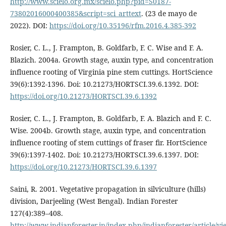
http://www.scielo.org.mx/scielo.php?pid=S0187-
73802016000400385&script=sci_arttext
. (23 de mayo de
2022). DOI:
https://doi.org/10.35196/rfm.2016.4.385-392
Rosier, C. L., J. Frampton, B. Goldfarb, F. C. Wise and F. A.
Blazich. 2004a. Growth stage, auxin type, and concentration
influence rooting of Virginia pine stem cuttings. HortScience
39(6):1392-1396. Doi: 10.21273/HORTSCI.39.6.1392. DOI:
https://doi.org/10.21273/HORTSCI.39.6.1392
Rosier, C. L., J. Frampton, B. Goldfarb, F. A. Blazich and F. C.
Wise. 2004b. Growth stage, auxin type, and concentration
influence rooting of stem cuttings of fraser fir. HortScience
39(6):1397-1402. Doi: 10.21273/HORTSCI.39.6.1397. DOI:
https://doi.org/10.21273/HORTSCI.39.6.1397
Saini, R. 2001. Vegetative propagation in silviculture (hills)
division, Darjeeling (West Bengal). Indian Forester
127(4):389–408.
http://www.indianforester.in/index.php/indianforester/article/v