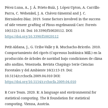
Pérez-Luna, A., J. Á. Prieto-Ruíz, J. López-Upton, A. Carrillo-
Parra, C. Wehenkel, J. A. Chávez-Simental and J. C.
Hernández-Díaz. 2019. Some factors involved in the success
of side veneer grafting of Pinus engelmannii Carr. Forests
10(112):1-18. Doi: 10.3390/f10020112. DOI:
https://doi.org/10.3390/f10020112
Petit-Aldana, J., G. Uribe-Valle y R. Muchacho-Briceño. 2010.
Comportamiento del ciprés (Cupressus lusitánica Mill.) en la
producción de árboles de navidad bajo condiciones de clima
alto andino, Venezuela. Revista Chapingo Serie Ciencias
Forestales y del Ambiente 16(1):13-19. Doi:
10.5154/r.rchscfa.2009.04.010 DOI:
https://doi.org/10.5154/r.rchscfa.2009.04.010
R Core Team. 2020. R: A language and environmental for
statistical computing. The R foundation for statistical
computing. Vienna, Austria.