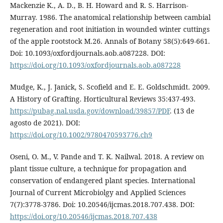
Mackenzie K., A. D., B. H. Howard and R. S. Harrison-
Murray. 1986. The anatomical relationship between cambial
regeneration and root initiation in wounded winter cuttings
of the apple rootstock M.26. Annals of Botany 58(5):649-661.
Doi: 10.1093/oxfordjournals.aob.a087228. DOI:
https://doi.org/10.1093/oxfordjournals.aob.a087228
Mudge, K., J. Janick, S. Scofield and E. E. Goldschmidt. 2009.
A History of Grafting. Horticultural Reviews 35:437-493.
https://pubag.nal.usda.gov/download/39857/PDF
. (13 de
agosto de 2021). DOI:
https://doi.org/10.1002/9780470593776.ch9
Oseni, O. M., V. Pande and T. K. Nailwal. 2018. A review on
plant tissue culture, a technique for propagation and
conservation of endangered plant species. International
Journal of Current Microbiolgy and Applied Sciences
7(7):3778-3786. Doi: 10.20546/ijcmas.2018.707.438. DOI:
https://doi.org/10.20546/ijcmas.2018.707.438