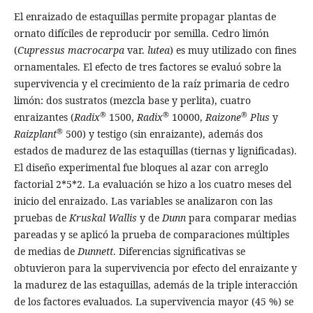
El enraizado de estaquillas permite propagar plantas de
ornato difíciles de reproducir por semilla. Cedro limón
(
Cupressus macrocarpa
var.
lutea
) es muy utilizado con fines
ornamentales. El efecto de tres factores se evaluó sobre la
supervivencia y el crecimiento de la raíz primaria de cedro
limón: dos sustratos (mezcla base y perlita), cuatro
®
®
®
enraizantes (
Radix
1500,
Radix
10000,
Raizone
Plus
y
®
Raizplant
500) y testigo (sin enraizante), además dos
estados de madurez de las estaquillas (tiernas y lignificadas).
El diseño experimental fue bloques al azar con arreglo
factorial 2*5*2. La evaluación se hizo a los cuatro meses del
inicio del enraizado. Las variables se analizaron con las
pruebas de
Kruskal Wallis
y de
Dunn
para comparar medias
pareadas y se aplicó la prueba de comparaciones múltiples
de medias de
Dunnett
. Diferencias significativas se
obtuvieron para la supervivencia por efecto del enraizante y
la madurez de las estaquillas, además de la triple interacción
de los factores evaluados. La supervivencia mayor (45 %) se