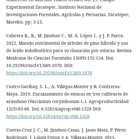
Experimental Zacatepec. Instituto Nacional de
Investigaciones Forestales, Agrícolas y Pecuarias. Zacatepec,
Morelos. pp: 3-13.
Cabrera R., R., M. Jiménez C., M. Á. López L. y J. P. Parra.
2022. Manejo nutrimental de árboles de pino híbrido y uso
de ácido indolbutírico para su clonación por estacas. Revista
Mexicana de Ciencias Forestales 13(69):132-154. Doi:
10.29298/rmcf.v13i69.1070. DOI:
https://doi.org/10.29298/rmcf.v13i69.1070
Castro-Garibay, S. L., A. Villegas-Monter y R. Contreras-
Maya. 2019. Enraizamiento de estacas en tres cultivares de
arándano (Vaccinium corymbosum L.). Agroproductividad
12(3):63-68. Doi: 0.32854/agrop.v0i0.1328 DOI:
https://doi.org/10.32854/agrop.v0i0.1328
Cuevas-Cruz J. C., M. Jiménez-Casas, J. Jasso-Mata, P. Pérez-
Rodríguez, J. López-Upton y A. Villegas-Monter. 2015.