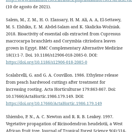
(10 de agosto de 2021).
Salem, M., Z. M., H. O. Elansary, H. M. Ali, A. A, El-Settawy,
M. S. Elshikn, E. M. Abdel-Salam and K. Skalicka-Woźniak.
2018. Bioactivity of essential oils extracted from Cupressus
macrocarpa branchlets and Corymbia citriodora leaves
grown in Egypt. BMC Complementary Alternative Medicine
18(1):1-7. Doi. 10.1186/s12906-018-2085-0. DOI:
https://doi.org/10.1186/s12906-018-2085-0
Scalabrelli, G. and G. A. Couvillon. 1986. Ethylene release
from peach hardwood cuttings after treatment for
increasing rooting. Acta Horticulturae 179:863-867. Doi:
10.17660/ActaHortic.1986.179.149. DOI:
https://doi.org/10.17660/ActaHortic.1986.179.149
Shiembo, P. N., A. C. Newton and R. R. B. Leakey. 1997.
Vegetative propagation of Ricinodendron heudelotii, a West
African fruit tree. Journal of Tropical Forest Science 9(4):514-