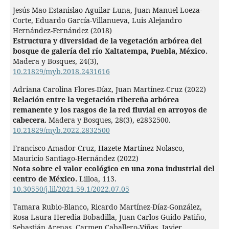
Jesús Mao Estanislao Aguilar-Luna, Juan Manuel Loeza-
Corte, Eduardo García-Villanueva, Luis Alejandro
Hernández-Fernández (2018)
Estructura y diversidad de la vegetación arbórea del
bosque de galería del río Xaltatempa, Puebla, México.
Madera y Bosques,
24
(3),
10.21829/myb.2018.2431616
Adriana Carolina Flores-Díaz, Juan Martínez-Cruz (2022)
Relación entre la vegetación ribereña arbórea
remanente y los rasgos de la red fluvial en arroyos de
cabecera.
Madera y Bosques,
28
(3),
e2832500.
10.21829/myb.2022.2832500
Francisco Amador-Cruz, Hazete Martínez Nolasco,
Mauricio Santiago-Hernández (2022)
Nota sobre el valor ecológico en una zona industrial del
centro de México.
Lilloa,
113.
10.30550/j.lil/2021.59.1/2022.07.05
Tamara Rubio-Blanco, Ricardo Martínez-Díaz-González,
Rosa Laura Heredia-Bobadilla, Juan Carlos Guido-Patiño,
Sebastián Arenas, Carmen Caballero-Viñas, Javier