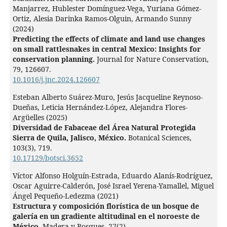
Manjarrez, Hublester Domínguez-Vega, Yuriana Gómez-
Ortiz, Alesia Darinka Ramos-Olguin, Armando Sunny
(2024)
Predicting the effects of climate and land use changes
on small rattlesnakes in central Mexico: Insights for
conservation planning.
Journal for Nature Conservation,
79
,
126607.
10.1016/j.jnc.2024.126607
Esteban Alberto Suárez-Muro, Jesús Jacqueline Reynoso-
Dueñas, Leticia Hernández-López, Alejandra Flores-
Argüelles (2025)
Diversidad de Fabaceae del Área Natural Protegida
Sierra de Quila, Jalisco, México.
Botanical Sciences,
103
(3),
719.
10.17129/botsci.3652
Víctor Alfonso Holguín-Estrada, Eduardo Alanís-Rodríguez,
Oscar Aguirre-Calderón, José Israel Yerena-Yamallel, Miguel
Ángel Pequeño-Ledezma (2021)
Estructura y composición florística de un bosque de
galería en un gradiente altitudinal en el noroeste de
México.
Madera y Bosques,
27
(2),