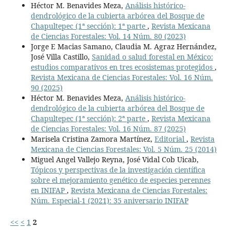
Héctor M. Benavides Meza,
Análisis histórico-
dendrológico de la cubierta arbórea del Bosque de
Chapultepec (1ª sección): 1ª parte
,
Revista Mexicana
de Ciencias Forestales: Vol. 14 Núm. 80 (2023)
Jorge E Macias Samano, Claudia M. Agraz Hernández,
José Villa Castillo,
Sanidad o salud forestal en México:
estudios comparativos en tres ecosistemas protegidos
,
Revista Mexicana de Ciencias Forestales: Vol. 16 Núm.
90 (2025)
Héctor M. Benavides Meza,
Análisis histórico-
dendrológico de la cubierta arbórea del Bosque de
Chapultepec (1ª sección): 2ª parte
,
Revista Mexicana
de Ciencias Forestales: Vol. 16 Núm. 87 (2025)
Marisela Cristina Zamora Martínez,
Editorial
,
Revista
Mexicana de Ciencias Forestales: Vol. 5 Núm. 25 (2014)
Miguel Angel Vallejo Reyna, José Vidal Cob Uicab,
Tópicos y perspectivas de la investigación científica
sobre el mejoramiento genético de especies perennes
en INIFAP
,
Revista Mexicana de Ciencias Forestales:
Núm. Especial-1 (2021): 35 aniversario INIFAP
<<
<
1
2