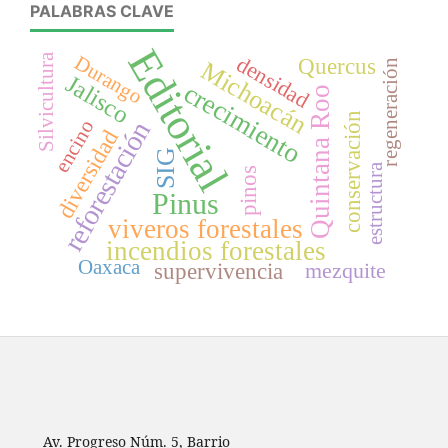
PALABRAS CLAVE
Editorial
Silvicultura
densidad
Durango
Quercus
Michoacán
regeneración
Jalisco
crecimiento
Quintana Roo
conservación
encino
reforestación
diversidad
SIG
estructura
pinos
Pinus
viveros forestales
incendios forestales
Oaxaca
mezquite
supervivencia
Av. Progreso Núm. 5, Barrio