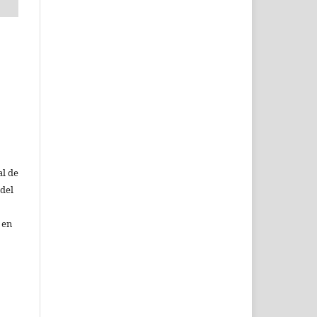
al de
 del
 en