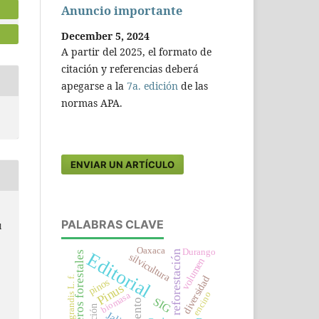
Anuncio importante
December 5, 2024
A partir del 2025, el formato de
citación y referencias deberá
apegarse a la
7a. edición
de las
normas APA.
ENVIAR UN ARTÍCULO
PALABRAS CLAVE
l
Oaxaca
Durango
reforestación
Editorial
viveros forestales
silvicultura
volumen
diversidad
Tectona grandis L. f.
pinos
e
Pinus
encino
biomasa
SIG