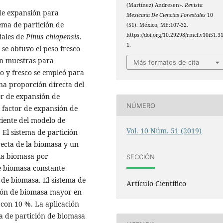
(Martínez) Andresen».
Revista
 de expansión para
Mexicana De Ciencias Forestales
10
ema de partición de
(51). México, ME:107-32.
https://doi.org/10.29298/rmcf.v10i51.3
iales de
Pinus chiapensis.
1.
se obtuvo el peso fresco
on muestras para
Más formatos de cita
co y fresco se empleó para
una proporción directa del
or de expansión de
NÚMERO
 factor de expansión de
ciente del modelo de
Vol. 10 Núm. 51 (2019)
 El sistema de partición
ecta de la biomasa y un
 la biomasa por
SECCIÓN
e biomasa constante
 de biomasa. El sistema de
Artículo Científico
ción de biomasa mayor en
 con 10 %. La aplicación
ma de partición de biomasa