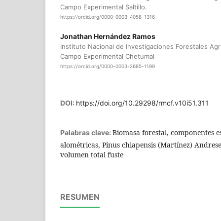
Campo Experimental Saltillo.
https://orcid.org/0000-0003-4058-1316
Jonathan Hernández Ramos
Instituto Nacional de Investigaciones Forestales Agr
Campo Experimental Chetumal
https://orcid.org/0000-0003-2685-1199
DOI:
https://doi.org/10.29298/rmcf.v10i51.311
Biomasa forestal, componentes es
Palabras clave:
alométricas, Pinus chiapensis (Martínez) Andrese
volumen total fuste
RESUMEN