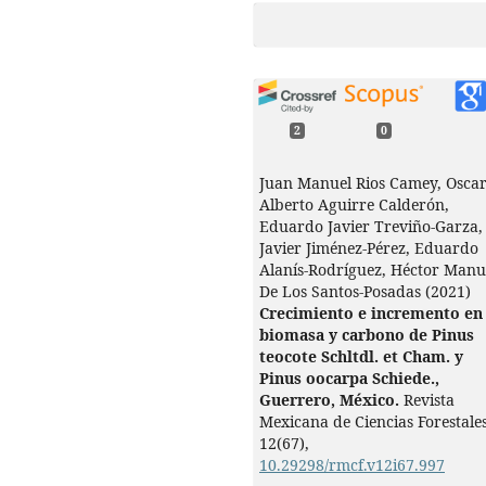
2
0
Juan Manuel Rios Camey, Osca
Alberto Aguirre Calderón,
Eduardo Javier Treviño-Garza,
Javier Jiménez-Pérez, Eduardo
Alanís-Rodríguez, Héctor Manu
De Los Santos-Posadas (2021)
Crecimiento e incremento en
biomasa y carbono de Pinus
teocote Schltdl. et Cham. y
Pinus oocarpa Schiede.,
Guerrero, México.
Revista
Mexicana de Ciencias Forestales
12
(67),
10.29298/rmcf.v12i67.997