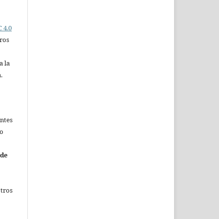
 4.0
ros
a la
.
entes
no
 de
otros