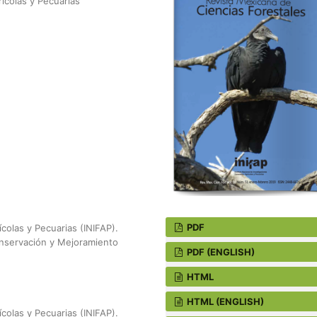
rícolas y Pecuarias
PDF
ícolas y Pecuarias (INIFAP).
Conservación y Mejoramiento
PDF (ENGLISH)
HTML
HTML (ENGLISH)
ícolas y Pecuarias (INIFAP).