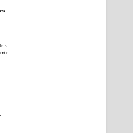
sta
chos
mente
o-