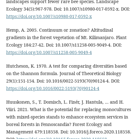
landscapes support fewer rare bee species. Landscape
Ecology 34(5):967-978. Doi: 10.1007/s10980-017-0592-x. DOI:
https://doi.org/10.1007/s10980-017-0592-x
Hemp, A. 2005. Continuum or zonation? Altitudinal
gradients in the forest vegetation of Mt. Kilimanjaro. Plant
Ecology 184:27-42. Doi: 10.1007/s11258-005-9049-4. DOI:
https://doi.org/10.1007/s11258-005-9049-4
Hutcheson, K. 1970. A test for comparing diversities based
on the Shannon formula. Journal of Theoretical Biology
29(1):151-154. Doi: 10.1016/0022-5193(70)90124-4. DOI:
https://doi.org/10.1016/0022-5193(70)90124-4
Huuskonen, S., T. Domisch, L. Finér, J. Hantula, … and H.
Viiri. 2021. What is the potential for replacing monocultures
with mixed-species stands to enhance ecosystem services in
boreal forests in Fennoscandia? Forest Ecology and
Management 479:118558. Doi: 10.1016/j.foreco.2020.118558.