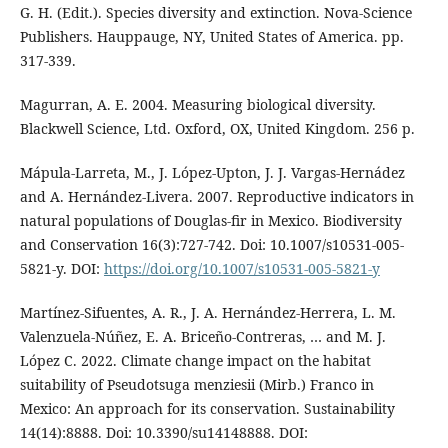
G. H. (Edit.). Species diversity and extinction. Nova-Science
Publishers. Hauppauge, NY, United States of America. pp.
317-339.
Magurran, A. E. 2004. Measuring biological diversity.
Blackwell Science, Ltd. Oxford, OX, United Kingdom. 256 p.
Mápula-Larreta, M., J. López-Upton, J. J. Vargas-Hernádez
and A. Hernández-Livera. 2007. Reproductive indicators in
natural populations of Douglas-fir in Mexico. Biodiversity
and Conservation 16(3):727-742. Doi: 10.1007/s10531-005-
5821-y. DOI:
https://doi.org/10.1007/s10531-005-5821-y
Martínez-Sifuentes, A. R., J. A. Hernández-Herrera, L. M.
Valenzuela-Núñez, E. A. Briceño-Contreras, … and M. J.
López C. 2022. Climate change impact on the habitat
suitability of Pseudotsuga menziesii (Mirb.) Franco in
Mexico: An approach for its conservation. Sustainability
14(14):8888. Doi: 10.3390/su14148888. DOI: