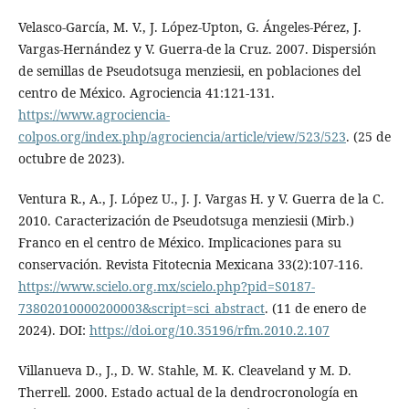
Velasco-García, M. V., J. López-Upton, G. Ángeles-Pérez, J.
Vargas-Hernández y V. Guerra-de la Cruz. 2007. Dispersión
de semillas de Pseudotsuga menziesii, en poblaciones del
centro de México. Agrociencia 41:121-131.
https://www.agrociencia-
colpos.org/index.php/agrociencia/article/view/523/523
. (25 de
octubre de 2023).
Ventura R., A., J. López U., J. J. Vargas H. y V. Guerra de la C.
2010. Caracterización de Pseudotsuga menziesii (Mirb.)
Franco en el centro de México. Implicaciones para su
conservación. Revista Fitotecnia Mexicana 33(2):107-116.
https://www.scielo.org.mx/scielo.php?pid=S0187-
73802010000200003&script=sci_abstract
. (11 de enero de
2024). DOI:
https://doi.org/10.35196/rfm.2010.2.107
Villanueva D., J., D. W. Stahle, M. K. Cleaveland y M. D.
Therrell. 2000. Estado actual de la dendrocronología en