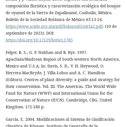
composición florística y caracterización ecológica del bosque
de oyamel de la Sierra de Zapalinamé, Coahuila, México.
Boletín de la Sociedad Botánica de México 83:13-24.
https://www.scielo.org.mx/pdf/bsbm/n83/n83a2.pdf
. (10 de
septiembre de 2023). DOI:
https://doi.org/10.17129/botsci.1785
Felger, R. S., G. P. Nabhan and R. Bye. 1997.
Apachian/Madrean Region of South-western North America,
Mexico and U.S.A. In: Davis, S. D., V. H. Heywood, O.
Herrera-MacBryde, J. Villa-Lobos and A. C. Hamilton
(Editors). Centres of plant diversity: a guide and strategy for
their conservation. Vol. III. The Americas. The World Wide
Fund for Nature (WWF) and International Union for the
Conservation of Nature (IUCN). Cambridge, CBG, United
Kingdom. 172-180 p.
García, E. 2004. Modificaciones al Sistema de clasificación
climática de Köppen. Instituto de Geografía de la