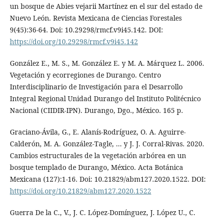
un bosque de Abies vejarii Martínez en el sur del estado de
Nuevo León. Revista Mexicana de Ciencias Forestales
9(45):36-64. Doi: 10.29298/rmcf.v9i45.142. DOI:
https://doi.org/10.29298/rmcf.v9i45.142
González E., M. S., M. González E. y M. A. Márquez L. 2006.
Vegetación y ecorregiones de Durango. Centro
Interdisciplinario de Investigación para el Desarrollo
Integral Regional Unidad Durango del Instituto Politécnico
Nacional (CIIDIR-IPN). Durango, Dgo., México. 165 p.
Graciano-Ávila, G., E. Alanís-Rodríguez, O. A. Aguirre-
Calderón, M. A. González-Tagle, … y J. J. Corral-Rivas. 2020.
Cambios estructurales de la vegetación arbórea en un
bosque templado de Durango, México. Acta Botánica
Mexicana (127):1-16. Doi: 10.21829/abm127.2020.1522. DOI:
https://doi.org/10.21829/abm127.2020.1522
Guerra De la C., V., J. C. López-Domínguez, J. López U., C.