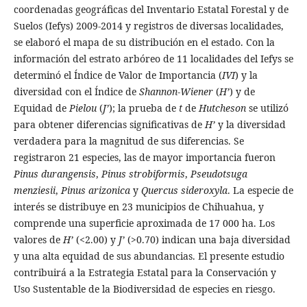
coordenadas geográficas del Inventario Estatal Forestal y de
Suelos (Iefys) 2009-2014 y registros de diversas localidades,
se elaboró el mapa de su distribución en el estado. Con la
información del estrato arbóreo de 11 localidades del Iefys se
determinó el Índice de Valor de Importancia (
IVI
) y la
diversidad con el Índice de
Shannon
-
Wiener
(
H’
) y de
Equidad de
Pielou
(
J’
); la prueba de
t
de
Hutcheson
se utilizó
para obtener diferencias significativas de
H’
y la diversidad
verdadera para la magnitud de sus diferencias. Se
registraron 21 especies, las de mayor importancia fueron
Pinus durangensis
,
Pinus strobiformis
,
Pseudotsuga
menziesii
,
Pinus arizonica
y
Quercus sideroxyla
. La especie de
interés se distribuye en 23 municipios de Chihuahua, y
comprende una superficie aproximada de 17 000 ha. Los
valores de
H’
(<2.00) y
J’
(>0.70) indican una baja diversidad
y una alta equidad de sus abundancias. El presente estudio
contribuirá a la Estrategia Estatal para la Conservación y
Uso Sustentable de la Biodiversidad de especies en riesgo.