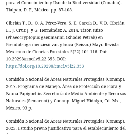
para el Conocimiento y Uso de la Biodiversidad (Conabio).
Tlalpan, D. F., México. pp. 87-108.
Cibrián T., D., O. A. Pérez-Vera, S. E. García D., V. D. Cibrián
L., J. Cruz J. y G. Hernández A. 2014. Tizón suizo
(Phaeocryptopus gaeumannii (Rhode) Petrak) en
Pseudotsuga menziesii var. glauca (Beissn.) Mayr. Revista
Mexicana de Ciencias Forestales 5(22):104-116. Doi:
10.29298/rmcf.v5i22.353. DOI:
https://doi.org/10.29298/rmcf.v5i22.353
Comisión Nacional de Áreas Naturales Protegidas (Conanp).
2017. Programa de Manejo. Área de Protección de Flora y
Fauna Papigochic. Secretaría de Medio Ambiente y Recursos
Naturales (Semarnat) y Conanp. Miguel Hidalgo, Cd. Mx.,
México. 93 p.
Comisión Nacional de Áreas Naturales Protegidas (Conanp).
2023. Estudio previo justificativo para el establecimiento del