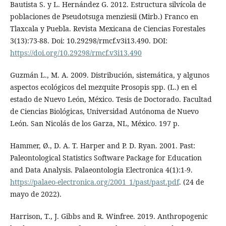
Bautista S. y L. Hernández G. 2012. Estructura silvícola de
poblaciones de Pseudotsuga menziesii (Mirb.) Franco en
Tlaxcala y Puebla. Revista Mexicana de Ciencias Forestales
3(13):73-88. Doi: 10.29298/rmcf.v3i13.490. DOI:
https://doi.org/10.29298/rmcf.v3i13.490
Guzmán L., M. A. 2009. Distribución, sistemática, y algunos
aspectos ecológicos del mezquite Prosopis spp. (L.) en el
estado de Nuevo León, México. Tesis de Doctorado. Facultad
de Ciencias Biológicas, Universidad Autónoma de Nuevo
León. San Nicolás de los Garza, NL, México. 197 p.
Hammer, Ø., D. A. T. Harper and P. D. Ryan. 2001. Past:
Paleontological Statistics Software Package for Education
and Data Analysis. Palaeontologia Electronica 4(1):1-9.
https://palaeo-electronica.org/2001_1/past/past.pdf
. (24 de
mayo de 2022).
Harrison, T., J. Gibbs and R. Winfree. 2019. Anthropogenic