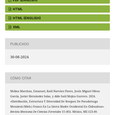
PDF (ENGLISH)
HTML
HTML (ENGLISH)
XML
PUBLICADO
30-08-2024
CÓMO CITAR
Molina Marchan, Emanuel, Raúl Narváez Flores, Jesús Miguel Olivas
García, Javier Hernández Salas, y Aldo Saúl Mojica Gurrero. 2024.
«Distribución, Estructura Y Diversidad De Bosques De Pseudotsuga
Menziesii (Mirb.) Franco En La Sierra Madre Occidental En Chihuahua».
Revista Mexicana De Ciencias Forestales
15 (85). México, ME:123-49.