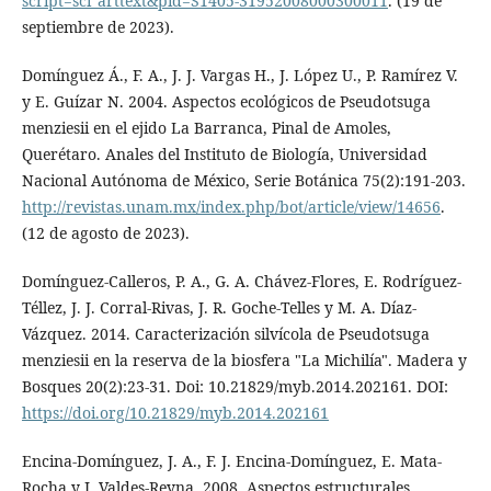
script=sci_arttext&pid=S1405-31952008000300011
. (19 de
septiembre de 2023).
Domínguez Á., F. A., J. J. Vargas H., J. López U., P. Ramírez V.
y E. Guízar N. 2004. Aspectos ecológicos de Pseudotsuga
menziesii en el ejido La Barranca, Pinal de Amoles,
Querétaro. Anales del Instituto de Biología, Universidad
Nacional Autónoma de México, Serie Botánica 75(2):191-203.
http://revistas.unam.mx/index.php/bot/article/view/14656
.
(12 de agosto de 2023).
Domínguez-Calleros, P. A., G. A. Chávez-Flores, E. Rodríguez-
Téllez, J. J. Corral-Rivas, J. R. Goche-Telles y M. A. Díaz-
Vázquez. 2014. Caracterización silvícola de Pseudotsuga
menziesii en la reserva de la biosfera "La Michilía". Madera y
Bosques 20(2):23-31. Doi: 10.21829/myb.2014.202161. DOI:
https://doi.org/10.21829/myb.2014.202161
Encina-Domínguez, J. A., F. J. Encina-Domínguez, E. Mata-
Rocha y J. Valdes-Reyna. 2008. Aspectos estructurales,