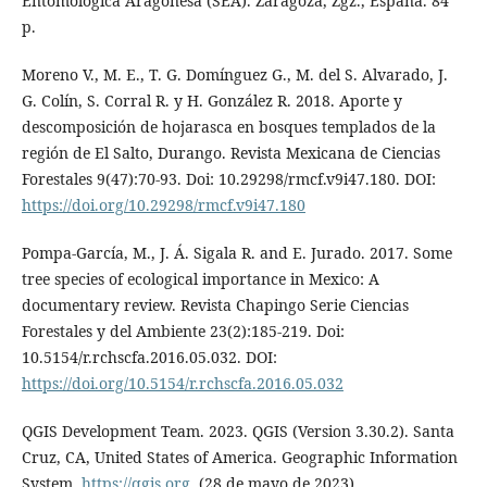
Entomológica Aragonesa (SEA). Zaragoza, Zgz., España. 84
p.
Moreno V., M. E., T. G. Domínguez G., M. del S. Alvarado, J.
G. Colín, S. Corral R. y H. González R. 2018. Aporte y
descomposición de hojarasca en bosques templados de la
región de El Salto, Durango. Revista Mexicana de Ciencias
Forestales 9(47):70-93. Doi: 10.29298/rmcf.v9i47.180. DOI:
https://doi.org/10.29298/rmcf.v9i47.180
Pompa-García, M., J. Á. Sigala R. and E. Jurado. 2017. Some
tree species of ecological importance in Mexico: A
documentary review. Revista Chapingo Serie Ciencias
Forestales y del Ambiente 23(2):185-219. Doi:
10.5154/r.rchscfa.2016.05.032. DOI:
https://doi.org/10.5154/r.rchscfa.2016.05.032
QGIS Development Team. 2023. QGIS (Version 3.30.2). Santa
Cruz, CA, United States of America. Geographic Information
System.
https://qgis.org
. (28 de mayo de 2023).