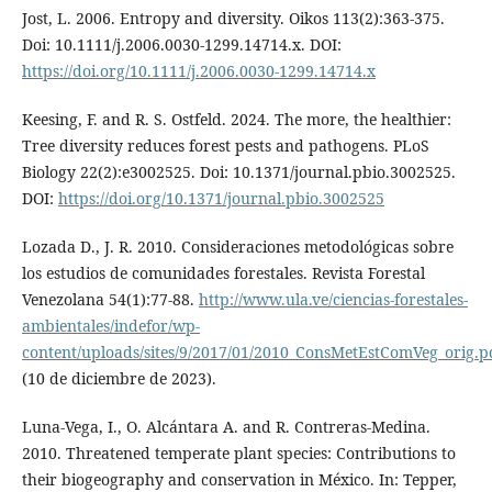
Jost, L. 2006. Entropy and diversity. Oikos 113(2):363-375.
Doi: 10.1111/j.2006.0030-1299.14714.x. DOI:
https://doi.org/10.1111/j.2006.0030-1299.14714.x
Keesing, F. and R. S. Ostfeld. 2024. The more, the healthier:
Tree diversity reduces forest pests and pathogens. PLoS
Biology 22(2):e3002525. Doi: 10.1371/journal.pbio.3002525.
DOI:
https://doi.org/10.1371/journal.pbio.3002525
Lozada D., J. R. 2010. Consideraciones metodológicas sobre
los estudios de comunidades forestales. Revista Forestal
Venezolana 54(1):77-88.
http://www.ula.ve/ciencias-forestales-
ambientales/indefor/wp-
content/uploads/sites/9/2017/01/2010_ConsMetEstComVeg_orig.p
(10 de diciembre de 2023).
Luna-Vega, I., O. Alcántara A. and R. Contreras-Medina.
2010. Threatened temperate plant species: Contributions to
their biogeography and conservation in México. In: Tepper,