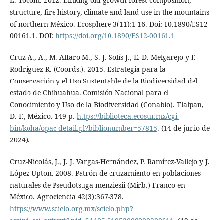
L. Yocom. 2012. Linking old-growth forest composition,
structure, fire history, climate and land-use in the mountains
of northern México. Ecosphere 3(11):1-16. Doi: 10.1890/ES12-
00161.1. DOI:
https://doi.org/10.1890/ES12-00161.1
Cruz A., A., M. Alfaro M., S. J. Solís J., E. D. Melgarejo y F.
Rodríguez R. (Coords.). 2015. Estrategia para la
Conservación y el Uso Sustentable de la Biodiversidad del
estado de Chihuahua. Comisión Nacional para el
Conocimiento y Uso de la Biodiversidad (Conabio). Tlalpan,
D. F., México. 149 p.
https://biblioteca.ecosur.mx/cgi-
bin/koha/opac-detail.pl?biblionumber=57815
. (14 de junio de
2024).
Cruz-Nicolás, J., J. J. Vargas-Hernández, P. Ramírez-Vallejo y J.
López-Upton. 2008. Patrón de cruzamiento en poblaciones
naturales de Pseudotsuga menziesii (Mirb.) Franco en
México. Agrociencia 42(3):367-378.
https://www.scielo.org.mx/scielo.php?