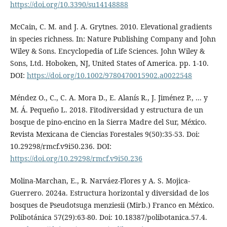
https://doi.org/10.3390/su14148888
McCain, C. M. and J. A. Grytnes. 2010. Elevational gradients
in species richness. In: Nature Publishing Company and John
Wiley & Sons. Encyclopedia of Life Sciences. John Wiley &
Sons, Ltd. Hoboken, NJ, United States of America. pp. 1-10.
DOI:
https://doi.org/10.1002/9780470015902.a0022548
Méndez O., C., C. A. Mora D., E. Alanís R., J. Jiménez P., ... y
M. Á. Pequeño L. 2018. Fitodiversidad y estructura de un
bosque de pino-encino en la Sierra Madre del Sur, México.
Revista Mexicana de Ciencias Forestales 9(50):35-53. Doi:
10.29298/rmcf.v9i50.236. DOI:
https://doi.org/10.29298/rmcf.v9i50.236
Molina-Marchan, E., R. Narváez-Flores y A. S. Mojica-
Guerrero. 2024a. Estructura horizontal y diversidad de los
bosques de Pseudotsuga menziesii (Mirb.) Franco en México.
Polibotánica 57(29):63-80. Doi: 10.18387/polibotanica.57.4.