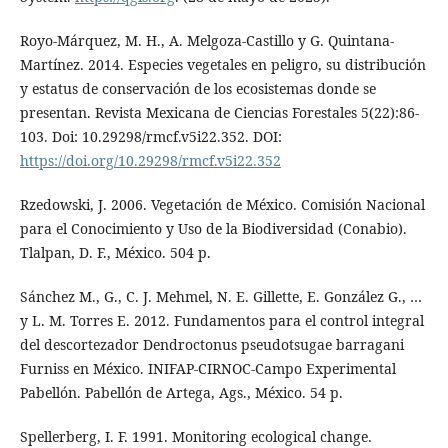
Royo-Márquez, M. H., A. Melgoza-Castillo y G. Quintana-
Martínez. 2014. Especies vegetales en peligro, su distribución
y estatus de conservación de los ecosistemas donde se
presentan. Revista Mexicana de Ciencias Forestales 5(22):86-
103. Doi: 10.29298/rmcf.v5i22.352. DOI:
https://doi.org/10.29298/rmcf.v5i22.352
Rzedowski, J. 2006. Vegetación de México. Comisión Nacional
para el Conocimiento y Uso de la Biodiversidad (Conabio).
Tlalpan, D. F., México. 504 p.
Sánchez M., G., C. J. Mehmel, N. E. Gillette, E. González G., …
y L. M. Torres E. 2012. Fundamentos para el control integral
del descortezador Dendroctonus pseudotsugae barragani
Furniss en México. INIFAP-CIRNOC-Campo Experimental
Pabellón. Pabellón de Artega, Ags., México. 54 p.
Spellerberg, I. F. 1991. Monitoring ecological change.