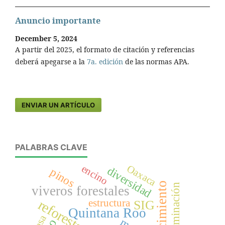
Anuncio importante
December 5, 2024
A partir del 2025, el formato de citación y referencias
deberá apegarse a la
7a. edición
de las normas APA.
ENVIAR UN ARTÍCULO
PALABRAS CLAVE
encino
Oaxaca
diversidad
pinos
crecimiento
germinación
viveros forestales
reforestación
estructura
SIG
Quintana Roo