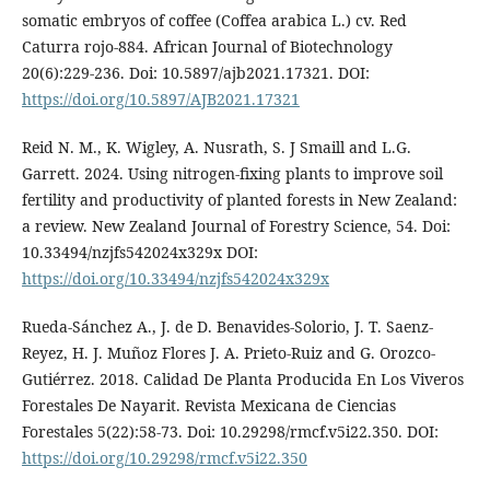
somatic embryos of coffee (Coffea arabica L.) cv. Red
Caturra rojo-884. African Journal of Biotechnology
20(6):229-236. Doi: 10.5897/ajb2021.17321. DOI:
https://doi.org/10.5897/AJB2021.17321
Reid N. M., K. Wigley, A. Nusrath, S. J Smaill and L.G.
Garrett. 2024. Using nitrogen-fixing plants to improve soil
fertility and productivity of planted forests in New Zealand:
a review. New Zealand Journal of Forestry Science, 54. Doi:
10.33494/nzjfs542024x329x DOI:
https://doi.org/10.33494/nzjfs542024x329x
Rueda-Sánchez A., J. de D. Benavides-Solorio, J. T. Saenz-
Reyez, H. J. Muñoz Flores J. A. Prieto-Ruiz and G. Orozco-
Gutiérrez. 2018. Calidad De Planta Producida En Los Viveros
Forestales De Nayarit. Revista Mexicana de Ciencias
Forestales 5(22):58-73. Doi: 10.29298/rmcf.v5i22.350. DOI:
https://doi.org/10.29298/rmcf.v5i22.350