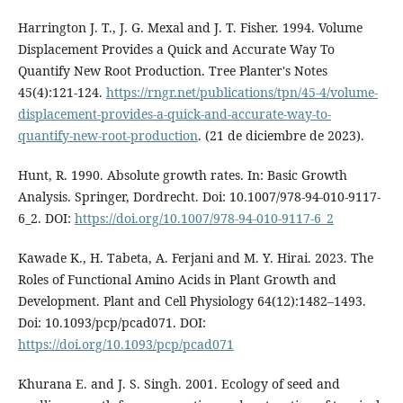
Harrington J. T., J. G. Mexal and J. T. Fisher. 1994. Volume
Displacement Provides a Quick and Accurate Way To
Quantify New Root Production. Tree Planter's Notes
45(4):121-124.
https://rngr.net/publications/tpn/45-4/volume-
displacement-provides-a-quick-and-accurate-way-to-
quantify-new-root-production
. (21 de diciembre de 2023).
Hunt, R. 1990. Absolute growth rates. In: Basic Growth
Analysis. Springer, Dordrecht. Doi: 10.1007/978-94-010-9117-
6_2. DOI:
https://doi.org/10.1007/978-94-010-9117-6_2
Kawade K., H. Tabeta, A. Ferjani and M. Y. Hirai. 2023. The
Roles of Functional Amino Acids in Plant Growth and
Development. Plant and Cell Physiology 64(12):1482–1493.
Doi: 10.1093/pcp/pcad071. DOI:
https://doi.org/10.1093/pcp/pcad071
Khurana E. and J. S. Singh. 2001. Ecology of seed and