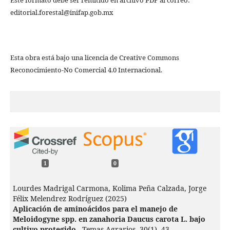
Este formato debe ser remitido en archivo PDF al correo:
editorial.forestal@inifap.gob.mx
Esta obra está bajo una licencia de Creative Commons
Reconocimiento-No Comercial 4.0 Internacional.
1
0
Lourdes Madrigal Carmona, Kolima Peña Calzada, Jorge
Félix Melendrez Rodríguez (2025)
Aplicación de aminoácidos para el manejo de
Meloidogyne spp. en zanahoria Daucus carota L. bajo
cultivo protegido..
Temas Agrarios,
30
(1),
43.