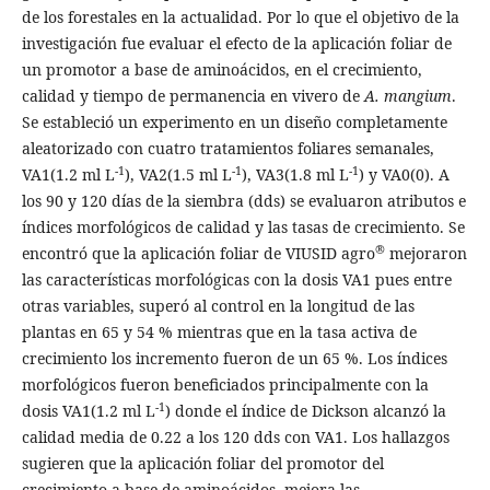
de los forestales en la actualidad. Por lo que el objetivo de la
investigación fue evaluar el efecto de la aplicación foliar de
un promotor a base de aminoácidos, en el crecimiento,
calidad y tiempo de permanencia en vivero de
A. mangium
.
Se estableció un experimento en un diseño completamente
aleatorizado con cuatro tratamientos foliares semanales,
-1
-1
-1
VA1(1.2 ml L
), VA2(1.5 ml L
), VA3(1.8 ml L
) y VA0(0). A
los 90 y 120 días de la siembra (dds) se evaluaron atributos e
índices morfológicos de calidad y las tasas de crecimiento. Se
®
encontró que la aplicación foliar de VIUSID agro
mejoraron
las características morfológicas con la dosis VA1 pues entre
otras variables, superó al control en la longitud de las
plantas en 65 y 54 % mientras que en la tasa activa de
crecimiento los incremento fueron de un 65 %. Los índices
morfológicos fueron beneficiados principalmente con la
-1
dosis VA1(1.2 ml L
) donde el índice de Dickson alcanzó la
calidad media de 0.22 a los 120 dds con VA1. Los hallazgos
sugieren que la aplicación foliar del promotor del
crecimiento a base de aminoácidos, mejora las