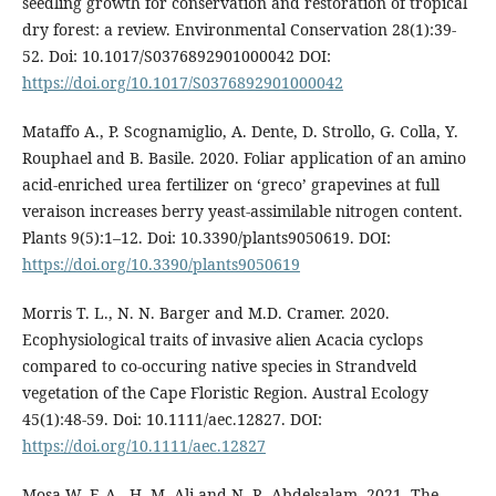
seedling growth for conservation and restoration of tropical
dry forest: a review. Environmental Conservation 28(1):39-
52. Doi: 10.1017/S0376892901000042 DOI:
https://doi.org/10.1017/S0376892901000042
Mataffo A., P. Scognamiglio, A. Dente, D. Strollo, G. Colla, Y.
Rouphael and B. Basile. 2020. Foliar application of an amino
acid-enriched urea fertilizer on ‘greco’ grapevines at full
veraison increases berry yeast-assimilable nitrogen content.
Plants 9(5):1–12. Doi: 10.3390/plants9050619. DOI:
https://doi.org/10.3390/plants9050619
Morris T. L., N. N. Barger and M.D. Cramer. 2020.
Ecophysiological traits of invasive alien Acacia cyclops
compared to co-occuring native species in Strandveld
vegetation of the Cape Floristic Region. Austral Ecology
45(1):48-59. Doi: 10.1111/aec.12827. DOI:
https://doi.org/10.1111/aec.12827
Mosa W. F. A., H. M. Ali and N. R. Abdelsalam. 2021. The