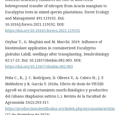
belowground transfer of nitrogen from Acacia mangium to
Eucalyptus trees in mixed-species plantations. Forest Ecology
and Management 491:119192. Doi:
10.1016/j.foreco.2021.119192. DOI:
https://doi.org/10.1016/j.foreco.2021.119192
Ozyhar T., G. Mughini and M. Marchi. 2019. Influence of
biostimulant application in containerized Eucalyptus
globulus Labill. seedlings after transplanting. Dendrobiology
82:17-23. Doi: 10.12657/denbio.082.003. DOI:
https://doi.org/10.12657/denbio.082.003
Peña C., K., J. C. Rodríguez, D. Olivera V., A. Calero H., J. F.
Meléndrez y R. García V. 2018a. Efecto de dosis de VIUSID
Agro® en el comportamiento morfo-fisiológico y productivo
del rábano (Raphanus sativus L.). Revista de la Facultad de
Agronomía 35(2):293-317.
https://produccioncientificaluz.org/index.php/agronomia/articl
(22 de diciembre de 2023).