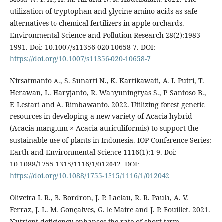
utilization of tryptophan and glycine amino acids as safe
alternatives to chemical fertilizers in apple orchards.
Environmental Science and Pollution Research 28(2):1983–
1991. Doi: 10.1007/s11356-020-10658-7. DOI:
https://doi.org/10.1007/s11356-020-10658-7
Nirsatmanto A., S. Sunarti N., K. Kartikawati, A. I. Putri, T.
Herawan, L. Haryjanto, R. Wahyuningtyas S., P. Santoso B.,
F. Lestari and A. Rimbawanto. 2022. Utilizing forest genetic
resources in developing a new variety of Acacia hybrid
(Acacia mangium × Acacia auriculiformis) to support the
sustainable use of plants in Indonesia. IOP Conference Series:
Earth and Environmental Science 1116(1):1-9. Doi:
10.1088/1755-1315/1116/1/012042. DOI:
https://doi.org/10.1088/1755-1315/1116/1/012042
Oliveira I. R., B. Bordron, J. P. Laclau, R. R. Paula, A. V.
Ferraz, J. L. M. Gonçalves, G. le Maire and J. P. Bouillet. 2021.
Nutrient deficiency enhances the rate of short-term