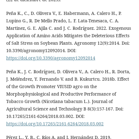
Peña K., C., D. Olivera V., E. Habermann, A. Calero H., P.
Lupino G., R. De Mello Prado, L. F. Lata-Tenesaca, C. A.
Martinez, G. E. Ajila C. and J. C. Rodríguez. 2022. Exogenous
Application of Amino Acids Mitigates the Deleterious Effects
of Salt Stress on Soybean Plants. Agronomy 12(9):2014. Doi:
10.3390/agronomy12092014. DOI:
https://doi.org/10.3390/agronomy12092014
Peña K., J. C. Rodríguez, D. Olivera V., A. Calero H., R. Dorta,
J. Meléndrez, Y. Fernando V. and B. Kukurtcu. 2018b. Effect
of the Growth Promoter VIUSID agro on the
Morphophysiological and Productive Performance of
Tobacco Growth (Nicotiana tabacum L.). Journal of
Agricultural Science and Technology B 8(3):157-167. Doi:
10.17265/2161-6264/2018.03.002. DOI:
https://doi.org/10.17265/2161-6264/2018.03.002
Pérez L., Y. B., C. Ríos A. and I. Hernández D. 2019.