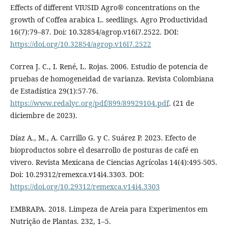
Effects of different VIUSID Agro® concentrations on the
growth of Coffea arabica L. seedlings. Agro Productividad
16(7):79–87. Doi: 10.32854/agrop.v16i7.2522. DOI:
https://doi.org/10.32854/agrop.v16i7.2522
Correa J. C., I. René, L. Rojas. 2006. Estudio de potencia de
pruebas de homogeneidad de varianza. Revista Colombiana
de Estadística 29(1):57-76.
https://www.redalyc.org/pdf/899/89929104.pdf
. (21 de
diciembre de 2023).
Díaz A., M., A. Carrillo G. y C. Suárez P. 2023. Efecto de
bioproductos sobre el desarrollo de posturas de café en
vivero. Revista Mexicana de Ciencias Agrícolas 14(4):495-505.
Doi: 10.29312/remexca.v14i4.3303. DOI:
https://doi.org/10.29312/remexca.v14i4.3303
EMBRAPA. 2018. Limpeza de Areia para Experimentos em
Nutrição de Plantas. 232, 1–5.