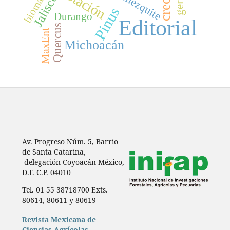
biomasa
mezquite
Jalisco
Pinus
Durango
Editorial
Quercus
MaxEnt
Michoacán
Av. Progreso Núm. 5, Barrio
de Santa Catarina,
delegación Coyoacán México,
D.F. C.P. 04010
Tel. 01 55 38718700 Exts.
80614, 80611 y 80619
Revista Mexicana de
Ciencias Agrícolas