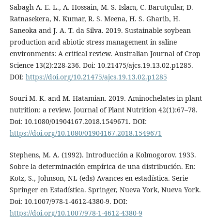
Sabagh A. E. L., A. Hossain, M. S. Islam, C. Barutçular, D.
Ratnasekera, N. Kumar, R. S. Meena, H. S. Gharib, H.
Saneoka and J. A. T. da Silva. 2019. Sustainable soybean
production and abiotic stress management in saline
environments: A critical review. Australian Journal of Crop
Science 13(2):228-236. Doi: 10.21475/ajcs.19.13.02.p1285.
DOI:
https://doi.org/10.21475/ajcs.19.13.02.p1285
Souri M. K. and M. Hatamian. 2019. Aminochelates in plant
nutrition: a review. Journal of Plant Nutrition 42(1):67–78.
Doi: 10.1080/01904167.2018.1549671. DOI:
https://doi.org/10.1080/01904167.2018.1549671
Stephens, M. A. (1992). Introducción a Kolmogorov. 1933.
Sobre la determinación empírica de una distribución. En:
Kotz, S., Johnson, NL (eds) Avances en estadística. Serie
Springer en Estadística. Springer, Nueva York, Nueva York.
Doi: 10.1007/978-1-4612-4380-9. DOI:
https://doi.org/10.1007/978-1-4612-4380-9