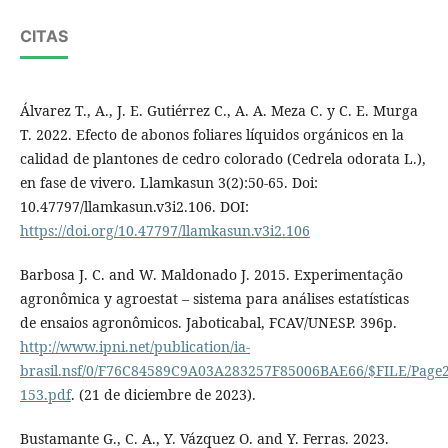
CITAS
Álvarez T., A., J. E. Gutiérrez C., A. A. Meza C. y C. E. Murga
T. 2022. Efecto de abonos foliares líquidos orgánicos en la
calidad de plantones de cedro colorado (Cedrela odorata L.),
en fase de vivero. Llamkasun 3(2):50-65. Doi:
10.47797/llamkasun.v3i2.106. DOI:
https://doi.org/10.47797/llamkasun.v3i2.106
Barbosa J. C. and W. Maldonado J. 2015. Experimentação
agronômica y agroestat – sistema para análises estatísticas
de ensaios agronômicos. Jaboticabal, FCAV/UNESP. 396p.
http://www.ipni.net/publication/ia-
brasil.nsf/0/F76C84589C9A03A283257F85006BAE66/$FILE/Page2
153.pdf
. (21 de diciembre de 2023).
Bustamante G., C. A., Y. Vázquez O. and Y. Ferras. 2023.