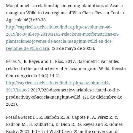
Morphometric relationships in young plantations of Acacia
mangium Willd in two regions of Villa Clara. Revista Centro
Agrícola 46(3):30-38.
http://cagricola.uclv.edu.cu/index.php/es/volumen-46-
2019/no-3-jul-sep-2019/1162-relaciones-morfometricas-en-
plantaciones-jovenes-de-acacia-mangium-willd-en-dos-
regiones-de-villa-clara
. (23 de mayo de 2023).
Pérez Y., R. Reyes and C. Ríos. 2017. Dasometric variables
related to the productivity of Acacia mangium Willd. Revista
Centro Agrícola 44(2):14-21.
http://cagricola.uclv.edu.cu/index.php/en/volume-44-
2017/issue-2
2017/920-dasometric-variables-related-to-the-
productivity-of-acacia-mangium-willd. (21 de diciembre de
2023).
Posada-Pérez L., R. Barbón R., A. Capote P., A. Pérez P., Y.
Padrón M., B. Kukurtcu, D. Dion D., G. Reyes and R. Gómez-
Kosky. 2021. Effect of VIUSID-agro® on the conversion of