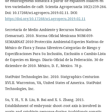
de embriogénesis somática a partir de explantes foliares en
tres variedades de café. Scientia Agropecuaria 10(2):259-264.
Doi: 10.17268/sci.agropecu.2019.02.11. DOI:
https://doi.org/10.17268/sci.agropecu.2019.02.11
Secretaría de Medio Ambiente y Recursos Naturales
(Semarnat). 2010. Norma Oficial Mexicana NOM-059-
SEMARNAT-2010 Protección Ambiental-Especies Nativas de
México de Flora y Fauna Silvestres-Categorías de Riesgo y
Especificaciones Para Su Inclusión, Exclusión o Cambio-Lista
de Especies en Riesgo. Diario Oficial de la Federación. 30 de
diciembre de 2010. México, D. F., Mexico. 78 p.
StatPoint Technologies Inc. 2010. Statgraphics Centurion
XVI.II. Warrenton, VA, United States of America. StatPoint
Technologies, Inc.
Su, Y. H., Y. B. Liu, B. Bai and X. S. Zhang. 2015.
Establishment of embryonic shoot–root axis is involved in
auxin and cytokinin response during Arabidopsis somatic