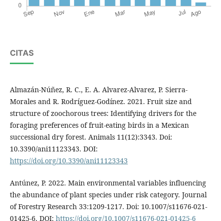
CITAS
Almazán-Núñez, R. C., E. A. Alvarez-Alvarez, P. Sierra-
Morales and R. Rodríguez-Godínez. 2021. Fruit size and
structure of zoochorous trees: Identifying drivers for the
foraging preferences of fruit-eating birds in a Mexican
successional dry forest. Animals 11(12):3343. Doi:
10.3390/ani11123343. DOI:
https://doi.org/10.3390/ani11123343
Antúnez, P. 2022. Main environmental variables influencing
the abundance of plant species under risk category. Journal
of Forestry Research 33:1209-1217. Doi: 10.1007/s11676-021-
01425-6. DOI:
https://doi.org/10.1007/s11676-021-01425-6