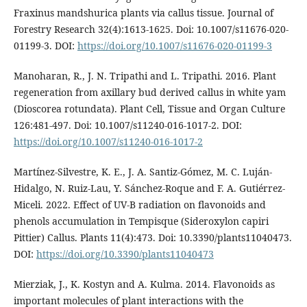
Fraxinus mandshurica plants via callus tissue. Journal of
Forestry Research 32(4):1613-1625. Doi: 10.1007/s11676-020-
01199-3. DOI:
https://doi.org/10.1007/s11676-020-01199-3
Manoharan, R., J. N. Tripathi and L. Tripathi. 2016. Plant
regeneration from axillary bud derived callus in white yam
(Dioscorea rotundata). Plant Cell, Tissue and Organ Culture
126:481-497. Doi: 10.1007/s11240-016-1017-2. DOI:
https://doi.org/10.1007/s11240-016-1017-2
Martínez-Silvestre, K. E., J. A. Santiz-Gómez, M. C. Luján-
Hidalgo, N. Ruiz-Lau, Y. Sánchez-Roque and F. A. Gutiérrez-
Miceli. 2022. Effect of UV-B radiation on flavonoids and
phenols accumulation in Tempisque (Sideroxylon capiri
Pittier) Callus. Plants 11(4):473. Doi: 10.3390/plants11040473.
DOI:
https://doi.org/10.3390/plants11040473
Mierziak, J., K. Kostyn and A. Kulma. 2014. Flavonoids as
important molecules of plant interactions with the