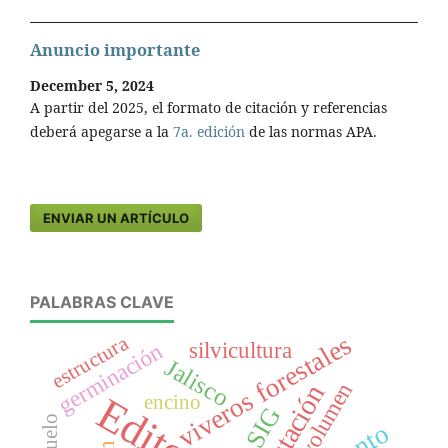
Anuncio importante
December 5, 2024
A partir del 2025, el formato de citación y referencias
deberá apegarse a la
7a. edición
de las normas APA.
ENVIAR UN ARTÍCULO
PALABRAS CLAVE
viveros forestales
estructura
silvicultura
germinación
Jalisco
volumen
encino
SIG