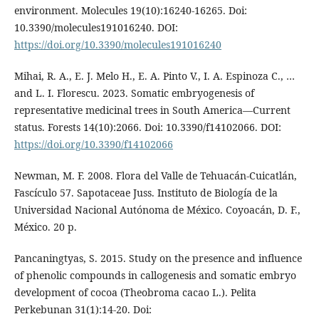
environment. Molecules 19(10):16240-16265. Doi:
10.3390/molecules191016240. DOI:
https://doi.org/10.3390/molecules191016240
Mihai, R. A., E. J. Melo H., E. A. Pinto V., I. A. Espinoza C., …
and L. I. Florescu. 2023. Somatic embryogenesis of
representative medicinal trees in South America—Current
status. Forests 14(10):2066. Doi: 10.3390/f14102066. DOI:
https://doi.org/10.3390/f14102066
Newman, M. F. 2008. Flora del Valle de Tehuacán-Cuicatlán,
Fascículo 57. Sapotaceae Juss. Instituto de Biología de la
Universidad Nacional Autónoma de México. Coyoacán, D. F.,
México. 20 p.
Pancaningtyas, S. 2015. Study on the presence and influence
of phenolic compounds in callogenesis and somatic embryo
development of cocoa (Theobroma cacao L.). Pelita
Perkebunan 31(1):14-20. Doi: