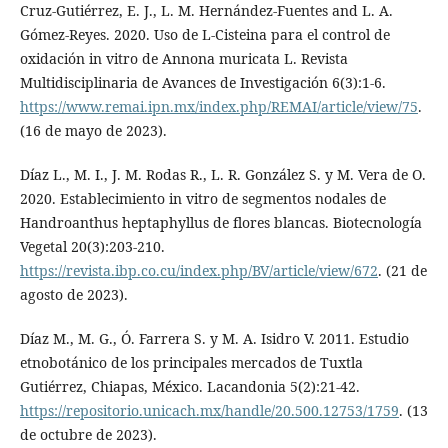
Cruz-Gutiérrez, E. J., L. M. Hernández-Fuentes and L. A.
Gómez-Reyes. 2020. Uso de L-Cisteina para el control de
oxidación in vitro de Annona muricata L. Revista
Multidisciplinaria de Avances de Investigación 6(3):1-6.
https://www.remai.ipn.mx/index.php/REMAI/article/view/75
.
(16 de mayo de 2023).
Díaz L., M. I., J. M. Rodas R., L. R. González S. y M. Vera de O.
2020. Establecimiento in vitro de segmentos nodales de
Handroanthus heptaphyllus de flores blancas. Biotecnología
Vegetal 20(3):203-210.
https://revista.ibp.co.cu/index.php/BV/article/view/672
. (21 de
agosto de 2023).
Díaz M., M. G., Ó. Farrera S. y M. A. Isidro V. 2011. Estudio
etnobotánico de los principales mercados de Tuxtla
Gutiérrez, Chiapas, México. Lacandonia 5(2):21-42.
https://repositorio.unicach.mx/handle/20.500.12753/1759
. (13
de octubre de 2023).