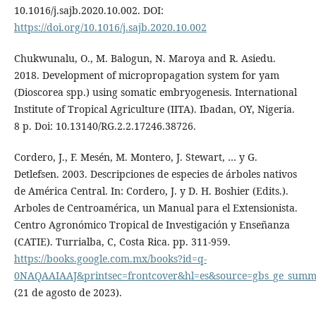
10.1016/j.sajb.2020.10.002. DOI:
https://doi.org/10.1016/j.sajb.2020.10.002
Chukwunalu, O., M. Balogun, N. Maroya and R. Asiedu.
2018. Development of micropropagation system for yam
(Dioscorea spp.) using somatic embryogenesis. International
Institute of Tropical Agriculture (IITA). Ibadan, OY, Nigeria.
8 p. Doi: 10.13140/RG.2.2.17246.38726.
Cordero, J., F. Mesén, M. Montero, J. Stewart, … y G.
Detlefsen. 2003. Descripciones de especies de árboles nativos
de América Central. In: Cordero, J. y D. H. Boshier (Edits.).
Arboles de Centroamérica, un Manual para el Extensionista.
Centro Agronómico Tropical de Investigación y Enseñanza
(CATIE). Turrialba, C, Costa Rica. pp. 311-959.
https://books.google.com.mx/books?id=q-
0NAQAAIAAJ&printsec=frontcover&hl=es&source=gbs_ge_summ
(21 de agosto de 2023).