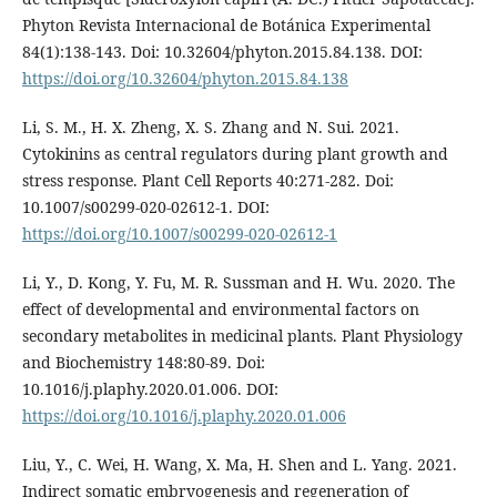
Phyton Revista Internacional de Botánica Experimental
84(1):138-143. Doi: 10.32604/phyton.2015.84.138. DOI:
https://doi.org/10.32604/phyton.2015.84.138
Li, S. M., H. X. Zheng, X. S. Zhang and N. Sui. 2021.
Cytokinins as central regulators during plant growth and
stress response. Plant Cell Reports 40:271-282. Doi:
10.1007/s00299-020-02612-1. DOI:
https://doi.org/10.1007/s00299-020-02612-1
Li, Y., D. Kong, Y. Fu, M. R. Sussman and H. Wu. 2020. The
effect of developmental and environmental factors on
secondary metabolites in medicinal plants. Plant Physiology
and Biochemistry 148:80-89. Doi:
10.1016/j.plaphy.2020.01.006. DOI:
https://doi.org/10.1016/j.plaphy.2020.01.006
Liu, Y., C. Wei, H. Wang, X. Ma, H. Shen and L. Yang. 2021.
Indirect somatic embryogenesis and regeneration of