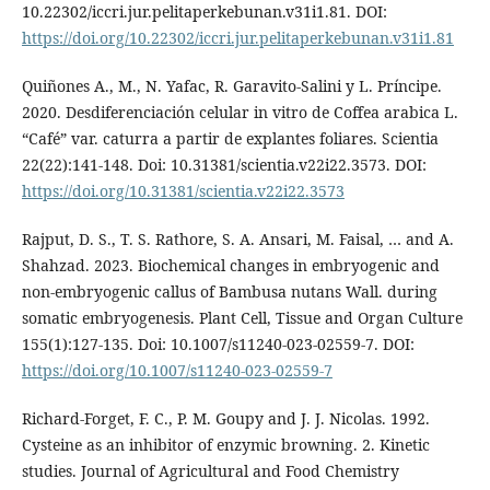
10.22302/iccri.jur.pelitaperkebunan.v31i1.81. DOI:
https://doi.org/10.22302/iccri.jur.pelitaperkebunan.v31i1.81
Quiñones A., M., N. Yafac, R. Garavito-Salini y L. Príncipe.
2020. Desdiferenciación celular in vitro de Coffea arabica L.
“Café” var. caturra a partir de explantes foliares. Scientia
22(22):141-148. Doi: 10.31381/scientia.v22i22.3573. DOI:
https://doi.org/10.31381/scientia.v22i22.3573
Rajput, D. S., T. S. Rathore, S. A. Ansari, M. Faisal, … and A.
Shahzad. 2023. Biochemical changes in embryogenic and
non-embryogenic callus of Bambusa nutans Wall. during
somatic embryogenesis. Plant Cell, Tissue and Organ Culture
155(1):127-135. Doi: 10.1007/s11240-023-02559-7. DOI:
https://doi.org/10.1007/s11240-023-02559-7
Richard-Forget, F. C., P. M. Goupy and J. J. Nicolas. 1992.
Cysteine as an inhibitor of enzymic browning. 2. Kinetic
studies. Journal of Agricultural and Food Chemistry