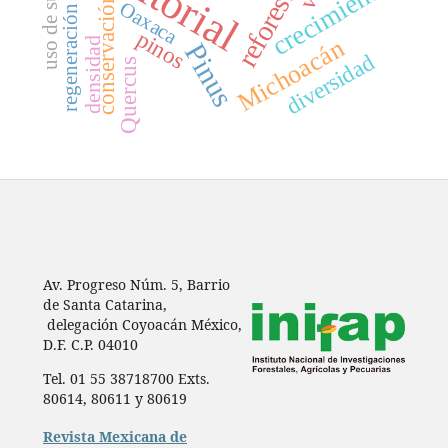
reforestación
Editorial
uso de suelo
crecimiento
conservación
Oaxaca
regeneración
pinos
Michoacán
densidad
Pinus
diversidad
Quercus
Av. Progreso Núm. 5, Barrio
de Santa Catarina,
delegación Coyoacán México,
D.F. C.P. 04010
Tel. 01 55 38718700 Exts.
80614, 80611 y 80619
Revista Mexicana de