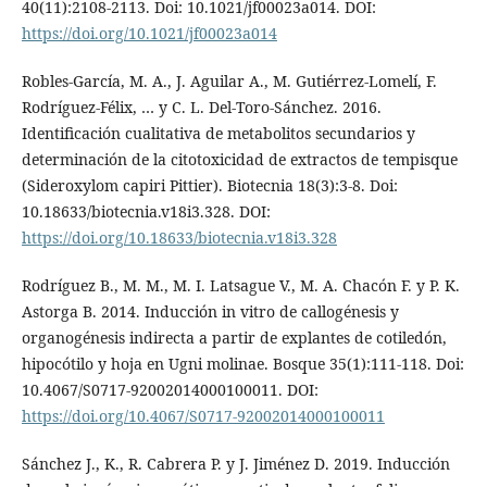
40(11):2108-2113. Doi: 10.1021/jf00023a014. DOI:
https://doi.org/10.1021/jf00023a014
Robles-García, M. A., J. Aguilar A., M. Gutiérrez-Lomelí, F.
Rodríguez-Félix, … y C. L. Del-Toro-Sánchez. 2016.
Identificación cualitativa de metabolitos secundarios y
determinación de la citotoxicidad de extractos de tempisque
(Sideroxylom capiri Pittier). Biotecnia 18(3):3-8. Doi:
10.18633/biotecnia.v18i3.328. DOI:
https://doi.org/10.18633/biotecnia.v18i3.328
Rodríguez B., M. M., M. I. Latsague V., M. A. Chacón F. y P. K.
Astorga B. 2014. Inducción in vitro de callogénesis y
organogénesis indirecta a partir de explantes de cotiledón,
hipocótilo y hoja en Ugni molinae. Bosque 35(1):111-118. Doi:
10.4067/S0717-92002014000100011. DOI:
https://doi.org/10.4067/S0717-92002014000100011
Sánchez J., K., R. Cabrera P. y J. Jiménez D. 2019. Inducción