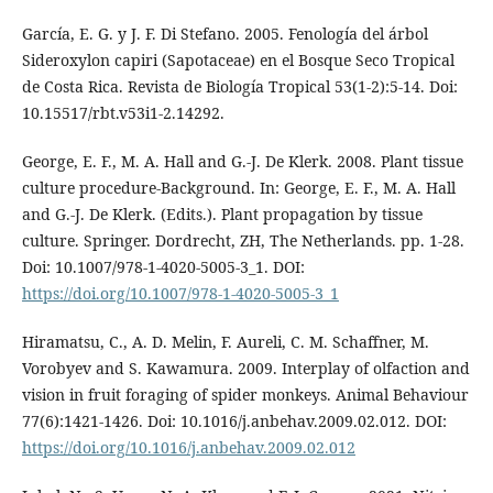
García, E. G. y J. F. Di Stefano. 2005. Fenología del árbol
Sideroxylon capiri (Sapotaceae) en el Bosque Seco Tropical
de Costa Rica. Revista de Biología Tropical 53(1-2):5-14. Doi:
10.15517/rbt.v53i1-2.14292.
George, E. F., M. A. Hall and G.-J. De Klerk. 2008. Plant tissue
culture procedure-Background. In: George, E. F., M. A. Hall
and G.-J. De Klerk. (Edits.). Plant propagation by tissue
culture. Springer. Dordrecht, ZH, The Netherlands. pp. 1-28.
Doi: 10.1007/978-1-4020-5005-3_1. DOI:
https://doi.org/10.1007/978-1-4020-5005-3_1
Hiramatsu, C., A. D. Melin, F. Aureli, C. M. Schaffner, M.
Vorobyev and S. Kawamura. 2009. Interplay of olfaction and
vision in fruit foraging of spider monkeys. Animal Behaviour
77(6):1421-1426. Doi: 10.1016/j.anbehav.2009.02.012. DOI:
https://doi.org/10.1016/j.anbehav.2009.02.012