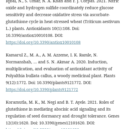
Iqbal, N., S. Umar, N. A. Khan and F. J. Corpas. 2021. Nitric
oxide and hydrogen sulfide coordinately reduce glucose
sensitivity and decrease oxidative stress via ascorbate-
glutathione cycle in heat-stressed wheat (Triticum aestivum
L.) plants. Antioxidants 10(1):108. Doi:
10.3390/antiox10010108. DOI:
https://doi.org/10.3390/antiox10010108
Kamarul Z., M. A., A. M. Azzeme, I. K. Ramle, N.
Normanshah, … and S. N. Akmar A. 2020. Induction,
multiplication, and evaluation of antioxidant activity of
Polyalthia bullata callus, a woody medicinal plant. Plants
9(12):1772. Doi: 10.3390/plants9121772. DOI:
https://doi.org/10.3390/plants9121772
Koramutla, M. K., M. Negi and B. T. Ayele. 2021. Roles of
glutathione in mediating abscisic acid signaling and its
regulation of seed dormancy and drought tolerance. Genes
12(10):1620. Doi: 10.3390/genes12101620. DOI: