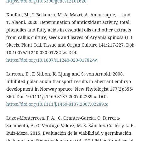
https://doi.org/10.3390/genes12101620
Koufan, M., I. Belkoura, M. A. Mazri, A. Amarraque, … and
T. Alaoui. 2020. Determination of antioxidant activity, total
phenolics and fatty acids in essential oils and other extracts
from callus culture, seeds and leaves of Argania spinosa (L.)
Skeels. Plant Cell, Tissue and Organ Culture 141:217-227. Doi:
10.1007/s11240-020-01782-w. DOI:
https://doi.org/10.1007/s11240-020-01782-w
Larsson, E., F. Sitbon, K. Ljung and S. von Arnold. 2008.
Inhibited polar auxin transport results in aberrant embryo
development in Norway spruce. New Phytologist 177(2):356-
366. Doi: 10.1111/j.1469-8137.2007.02289.x. DOI:
https://doi.org/10.1111/j.1469-8137.2007.02289.x
Lazos-Monterrosa, F. A., C. Orantes-García, O. Farrera-
Sarmiento, A. G. Verdugo-Valdez, M. S. Sánchez-Cortés y L. E.
Ruiz-Meza. 2015. Evaluación de la viabilidad y germinación
de tempisque [Sideroxylon capiri (A. DC.) Pittier Sapotaceae].