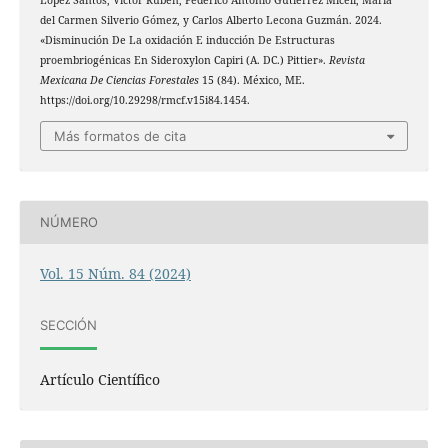
López Santos, Víctor Rubén, Federico Antonio Gutiérrez Miceli, María
del Carmen Silverio Gómez, y Carlos Alberto Lecona Guzmán. 2024.
«Disminución De La oxidación E inducción De Estructuras
proembriogénicas En Sideroxylon Capiri (A. DC.) Pittier».
Revista
Mexicana De Ciencias Forestales
15 (84). México, ME.
https://doi.org/10.29298/rmcf.v15i84.1454.
Más formatos de cita
NÚMERO
Vol. 15 Núm. 84 (2024)
SECCIÓN
Artículo Científico