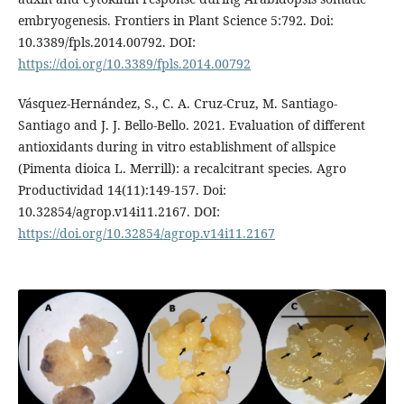
embryogenesis. Frontiers in Plant Science 5:792. Doi:
10.3389/fpls.2014.00792. DOI:
https://doi.org/10.3389/fpls.2014.00792
Vásquez-Hernández, S., C. A. Cruz-Cruz, M. Santiago-
Santiago and J. J. Bello-Bello. 2021. Evaluation of different
antioxidants during in vitro establishment of allspice
(Pimenta dioica L. Merrill): a recalcitrant species. Agro
Productividad 14(11):149-157. Doi:
10.32854/agrop.v14i11.2167. DOI:
https://doi.org/10.32854/agrop.v14i11.2167