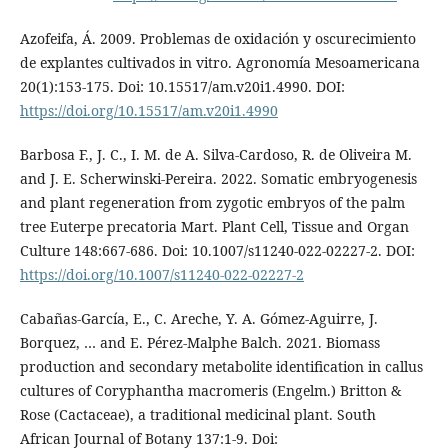
Azofeifa, Á. 2009. Problemas de oxidación y oscurecimiento
de explantes cultivados in vitro. Agronomía Mesoamericana
20(1):153-175. Doi: 10.15517/am.v20i1.4990. DOI:
https://doi.org/10.15517/am.v20i1.4990
Barbosa F., J. C., I. M. de A. Silva-Cardoso, R. de Oliveira M.
and J. E. Scherwinski-Pereira. 2022. Somatic embryogenesis
and plant regeneration from zygotic embryos of the palm
tree Euterpe precatoria Mart. Plant Cell, Tissue and Organ
Culture 148:667-686. Doi: 10.1007/s11240-022-02227-2. DOI:
https://doi.org/10.1007/s11240-022-02227-2
Cabañas-García, E., C. Areche, Y. A. Gómez-Aguirre, J.
Borquez, … and E. Pérez-Malphe Balch. 2021. Biomass
production and secondary metabolite identification in callus
cultures of Coryphantha macromeris (Engelm.) Britton &
Rose (Cactaceae), a traditional medicinal plant. South
African Journal of Botany 137:1-9. Doi: