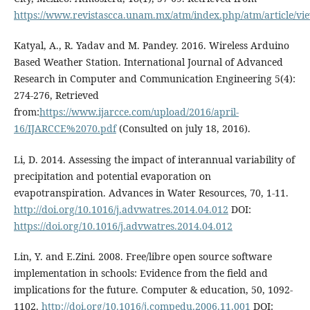
https://www.revistascca.unam.mx/atm/index.php/atm/article/vi
Katyal, A., R. Yadav and M. Pandey. 2016. Wireless Arduino
Based Weather Station. International Journal of Advanced
Research in Computer and Communication Engineering 5(4):
274-276, Retrieved
from:
https://www.ijarcce.com/upload/2016/april-
16/IJARCCE%2070.pdf
(Consulted on july 18, 2016).
Li, D. 2014. Assessing the impact of interannual variability of
precipitation and potential evaporation on
evapotranspiration. Advances in Water Resources, 70, 1-11.
http://doi.org/10.1016/j.advwatres.2014.04.012
DOI:
https://doi.org/10.1016/j.advwatres.2014.04.012
Lin, Y. and E.Zini. 2008. Free/libre open source software
implementation in schools: Evidence from the field and
implications for the future. Computer & education, 50, 1092-
1102.
http://doi.org/10.1016/j.compedu.2006.11.001
DOI: