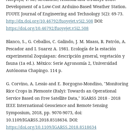
Development of a Low-Cost Arduino-Based Weather Station.
FUOYE Journal of Engineering and Technology 5(2): 69-73.
http://dx.doi.org/10.46792/fuoyejet.v5i2.508
DOI:
https://doi.org/10.46792/fuoyejet.v5i2.508
Blanco, S., G. Ceballos, C. Galindo, J. M. Maass, R. Patrón, A.
Pescador and I. Suarez A. 1981. Ecología de la estación
experimental Zoquiapan: descripción general, vegetación y
fauna (1a ed.). México: Serie Agronomía 2, Universidad
Autónoma Chapingo. 114 p.
G. Corvino, A. Lessio and E. Borgogno-Mondino, "Monitoring
Rice Crops in Piemonte (Italy): Towards an Operational
Service Based on Free Satellite Data," IGARSS 2018 - 2018
IEEE International Geoscience and Remote Sensing
Symposium, 2018, pp. 9070-9073, doi:
10.1109/IGARSS.2018.8518634. DOI:
https://doi.org/10.1109/IGARSS.2018.8518634