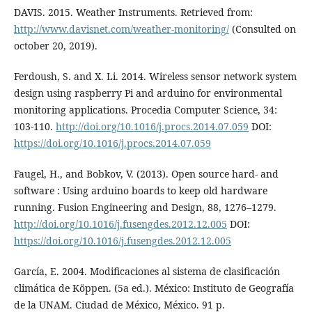
DAVIS. 2015. Weather Instruments. Retrieved from:
http://www.davisnet.com/weather-monitoring/
(Consulted on
october 20, 2019).
Ferdoush, S. and X. Li. 2014. Wireless sensor network system
design using raspberry Pi and arduino for environmental
monitoring applications. Procedia Computer Science, 34:
103-110.
http://doi.org/10.1016/j.procs.2014.07.059
DOI:
https://doi.org/10.1016/j.procs.2014.07.059
Faugel, H., and Bobkov, V. (2013). Open source hard- and
software : Using arduino boards to keep old hardware
running. Fusion Engineering and Design, 88, 1276–1279.
http://doi.org/10.1016/j.fusengdes.2012.12.005
DOI:
https://doi.org/10.1016/j.fusengdes.2012.12.005
García, E. 2004. Modificaciones al sistema de clasificación
climática de Köppen. (5a ed.). México: Instituto de Geografía
de la UNAM. Ciudad de México, México. 91 p.