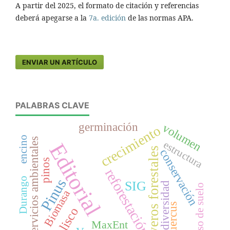
A partir del 2025, el formato de citación y referencias
deberá apegarse a la
7a. edición
de las normas APA.
ENVIAR UN ARTÍCULO
PALABRAS CLAVE
germinación
volumen
crecimiento
encino
servicios ambientales
estructura
Editorial
viveros forestales
conservación
pinos
reforestación
Durango
Pinus
SIG
diversidad
uso de suelo
Biomasa
Quercus
Jalisco
MaxEnt