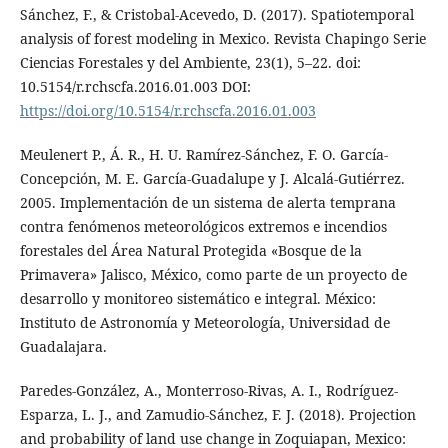
Sánchez, F., & Cristobal-Acevedo, D. (2017). Spatiotemporal
analysis of forest modeling in Mexico. Revista Chapingo Serie
Ciencias Forestales y del Ambiente, 23(1), 5–22. doi:
10.5154/r.rchscfa.2016.01.003 DOI:
https://doi.org/10.5154/r.rchscfa.2016.01.003
Meulenert P., Á. R., H. U. Ramírez-Sánchez, F. O. García-
Concepción, M. E. García-Guadalupe y J. Alcalá-Gutiérrez.
2005. Implementación de un sistema de alerta temprana
contra fenómenos meteorológicos extremos e incendios
forestales del Área Natural Protegida «Bosque de la
Primavera» Jalisco, México, como parte de un proyecto de
desarrollo y monitoreo sistemático e integral. México:
Instituto de Astronomía y Meteorología, Universidad de
Guadalajara.
Paredes-González, A., Monterroso-Rivas, A. I., Rodríguez-
Esparza, L. J., and Zamudio-Sánchez, F. J. (2018). Projection
and probability of land use change in Zoquiapan, Mexico: