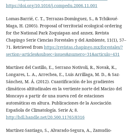
https://doi.org/10.1016/j.compedu.2006.11.001
Lomas-Barrié, C. T., Terrazas-Domínguez, S., & Tchikoué-
Maga, H. (2005). Proposal of territorial ecological ordering
for the National Park Zoquiapan and annex. Revista
Chapingo Serie Ciencias Forestales y del Ambiente, 11(1), 57–
71. Retrieved from
https://revistas.chapingo.mx/forestales/?
section=articles&subsec=issues&numero=31&articulo=431
Martínez del Castillo, E., Serrano Notivoli, R., Novak, K.,
Longares, L. A., Arrechea, E., Luis Arrillaga, M. D., & Saz-
Sánchez, M. Á. (2012). Cuantificación de los gradientes
climáticos altitudinales en la vertiente norte del Macizo del
Moncayo a partir de una nueva red de estaciones
automáticas en altura. Publicaciones de la Asociación
Española de Climatología. Serie A; 8.
http://hdl.handle.net/20.500.11765/8316
Martínez-Santiago, S., Alvarado-Segura, A., Zamudio-