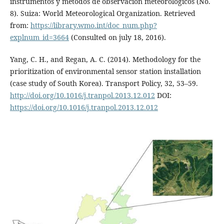
instrumentos y métodos de observación meteorológicos (No.
8). Suiza: World Meteorological Organization. Retrieved
from:
https://library.wmo.int/doc_num.php?
explnum_id=3664
(Consulted on july 18, 2016).
Yang, C. H., and Regan, A. C. (2014). Methodology for the
prioritization of environmental sensor station installation
(case study of South Korea). Transport Policy, 32, 53–59.
http://doi.org/10.1016/j.tranpol.2013.12.012
DOI:
https://doi.org/10.1016/j.tranpol.2013.12.012