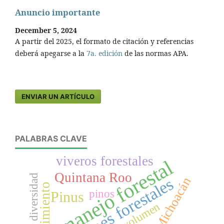
Anuncio importante
December 5, 2024
A partir del 2025, el formato de citación y referencias
deberá apegarse a la
7a. edición
de las normas APA.
ENVIAR UN ARTÍCULO
PALABRAS CLAVE
viveros forestales
manejo forestal
Quintana Roo
diversidad
Michoacán
plantaciones forestales
crecimiento
pinos
Pinus
volumen