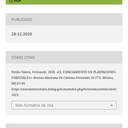
PDF
PUBLICADO
28-12-2020
CÓMO CITAR
Patiño Valera, Fernando. 2020. «EL ESPACIAMIENTO EN PLANTACIONES
FORESTALES».
Revista Mexicana De Ciencias Forestales
20 (77). México,
ME:67-99.
https://cienciasforestales.inifap.gob.mx/index.php/forestales/article/view/
1023.
Más formatos de cita