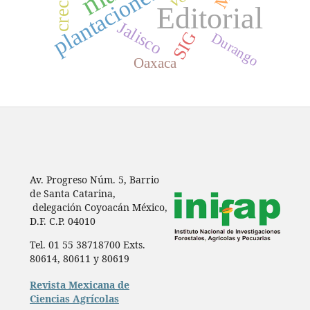
Editorial
Jalisco
SIG
Durango
Oaxaca
Av. Progreso Núm. 5, Barrio
de Santa Catarina,
delegación Coyoacán México,
D.F. C.P. 04010
Tel. 01 55 38718700 Exts.
80614, 80611 y 80619
Revista Mexicana de
Ciencias Agrícolas