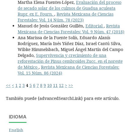
Martha Elena Fuentes-López,
Evaluación del proceso
de secado solar de los culmos de Guadua aculeata
Rupr. ex E. Fourn.
,
Revista Mexicana de Ciencias
Forestales: Vol. 14 Núm. 78 (2023)
Manuel de Jesús González Guillén,
Editorial
,
Revista
Mexicana de Ciencias Forestales: Vol. 9 Núm. 47 (2018)
Ana Marissa de la Fuente Solís, Eduardo Alanís
Rodríguez, María Inés Yáñez Díaz, Israel Cantú Silva,
Wibke Himmelsbach, Miguel Ángel Martín del Campo
Delgado,
Supervivencia y crecimiento de una
reforestación de Pinus cembroides Zucc. en el noreste
de México
,
Revista Mexicana de Ciencias Forestales:
Vol. 15 Núm. 86 (2024)
<<
<
1
2
3
4
5
6
7
8
9
10
11
12
>
>>
También puede {advancedSearchLink} para este artículo.
IDIOMA
English