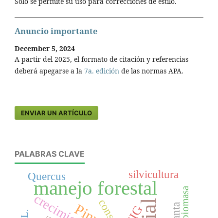
Solo se permite su uso para correcciones de estilo.
Anuncio importante
December 5, 2024
A partir del 2025, el formato de citación y referencias
deberá apegarse a la
7a. edición
de las normas APA.
ENVIAR UN ARTÍCULO
PALABRAS CLAVE
silvicultura
Quercus
manejo forestal
biomasa
crecimiento
Pinus
SIG