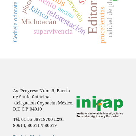
conservación
Editorial
calidad de planta
Cedrela odorata L.
pinos
Jalisco
encino
reforestación
procedencias
Michoacán
supervivencia
Av. Progreso Núm. 5, Barrio
de Santa Catarina,
delegación Coyoacán México,
D.F. C.P. 04010
Tel. 01 55 38718700 Exts.
80614, 80611 y 80619