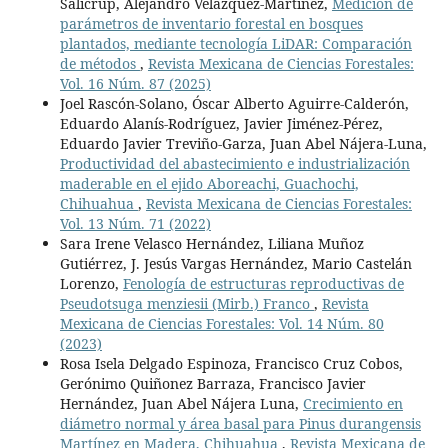
Salicrup, Alejandro Velázquez-Martínez,
Medición de
parámetros de inventario forestal en bosques
plantados, mediante tecnología LiDAR: Comparación
de métodos
,
Revista Mexicana de Ciencias Forestales:
Vol. 16 Núm. 87 (2025)
Joel Rascón-Solano, Óscar Alberto Aguirre-Calderón,
Eduardo Alanís-Rodríguez, Javier Jiménez-Pérez,
Eduardo Javier Treviño-Garza, Juan Abel Nájera-Luna,
Productividad del abastecimiento e industrialización
maderable en el ejido Aboreachi, Guachochi,
Chihuahua
,
Revista Mexicana de Ciencias Forestales:
Vol. 13 Núm. 71 (2022)
Sara Irene Velasco Hernández, Liliana Muñoz
Gutiérrez, J. Jesús Vargas Hernández, Mario Castelán
Lorenzo,
Fenología de estructuras reproductivas de
Pseudotsuga menziesii (Mirb.) Franco
,
Revista
Mexicana de Ciencias Forestales: Vol. 14 Núm. 80
(2023)
Rosa Isela Delgado Espinoza, Francisco Cruz Cobos,
Gerónimo Quiñonez Barraza, Francisco Javier
Hernández, Juan Abel Nájera Luna,
Crecimiento en
diámetro normal y área basal para Pinus durangensis
Martínez en Madera, Chihuahua
,
Revista Mexicana de