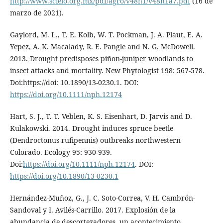
http://www.scielo.org.mx/pdf/agro/v48n1/v48n1a7.pdf
(16 de
marzo de 2021).
Gaylord, M. L., T. E. Kolb, W. T. Pockman, J. A. Plaut, E. A.
Yepez, A. K. Macalady, R. E. Pangle and N. G. McDowell.
2013. Drought predisposes piñon-juniper woodlands to
insect attacks and mortality. New Phytologist 198: 567-578.
Doi:https://doi: 10.1890/13-0230.1. DOI:
https://doi.org/10.1111/nph.12174
Hart, S. J., T. T. Veblen, K. S. Eisenhart, D. Jarvis and D.
Kulakowski. 2014. Drought induces spruce beetle
(Dendroctonus rufipennis) outbreaks northwestern
Colorado. Ecology 95: 930-939.
Doi:
https://doi.org/10.1111/nph.12174
. DOI:
https://doi.org/10.1890/13-0230.1
Hernández-Muñoz, G., J. C. Soto-Correa, V. H. Cambrón-
Sandoval y I. Avilés-Carrillo. 2017. Explosión de la
abundancia de descortezadores, un acontecimiento