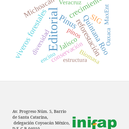
crecimiento
Michoacán
Veracruz
MaxEnt
viveros forestales
Editorial
SIG
Pinus
Quintana Roo
reforestación
pinos
Oaxaca
diversidad
Jalisco
conservación
Biomasa
encino
estructura
Av. Progreso Núm. 5, Barrio
de Santa Catarina,
delegación Coyoacán México,
D.F. C.P. 04010