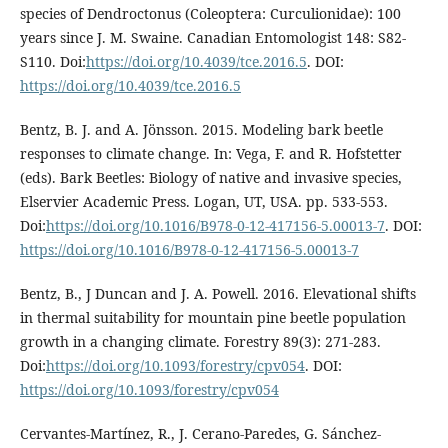
species of Dendroctonus (Coleoptera: Curculionidae): 100
years since J. M. Swaine. Canadian Entomologist 148: S82-
S110. Doi:
https://doi.org/10.4039/tce.2016.5
. DOI:
https://doi.org/10.4039/tce.2016.5
Bentz, B. J. and A. Jönsson. 2015. Modeling bark beetle
responses to climate change. In: Vega, F. and R. Hofstetter
(eds). Bark Beetles: Biology of native and invasive species,
Elservier Academic Press. Logan, UT, USA. pp. 533-553.
Doi:
https://doi.org/10.1016/B978-0-12-417156-5.00013-7
. DOI:
https://doi.org/10.1016/B978-0-12-417156-5.00013-7
Bentz, B., J Duncan and J. A. Powell. 2016. Elevational shifts
in thermal suitability for mountain pine beetle population
growth in a changing climate. Forestry 89(3): 271-283.
Doi:
https://doi.org/10.1093/forestry/cpv054
. DOI:
https://doi.org/10.1093/forestry/cpv054
Cervantes-Martínez, R., J. Cerano-Paredes, G. Sánchez-