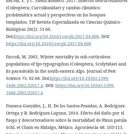
del-Val, E. y C. Sáenz-Romero. 2017. Insectos descortezadores
(Coleoptera; Curculionidae) y cambio climático:
problemática actual y perspectivas en los bosques
templados. TIP Revista Especializada en Ciencias Químico-
Biológicas 20(2): 53-60.
Doi:
https://doi.org/10.1016/j.recqb.2017.04.006
. DOI:
https://doi.org/10.1016/j.recqb.2017.04.006
Faccoli, M. 2002. Winter mortality in sub-corticolous
populations of Ips typographus (Coleoptera, Scolytidae) and
its parasitoids in the south-eastern Alps. Journal of Pest
Science 75: 62-68. Doi:
https://doi.org/10.1034/j.1399-
5448.2002.02017.x
. DOI:
https://doi.org/10.1034/j.1399-
5448.2002.02017.x
Fonseca-Gonzáles, J., H. De los Santos-Posadas, A. Rodríguez-
Ortega y R. Rodríguez-Laguna. 2014. Efecto del daño por el
fuego y descortezadores sobre la mortalidad de Pinus patula
Schl. et Cham en Hidalgo, México. Agrociencia 48: 103-113.