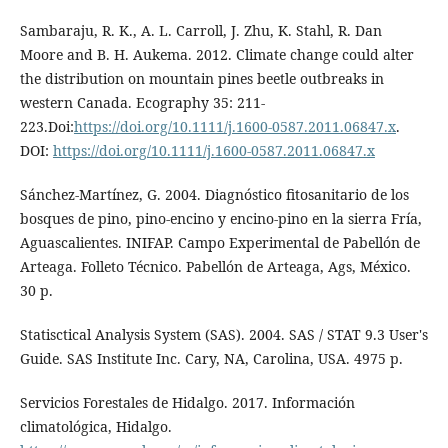
Sambaraju, R. K., A. L. Carroll, J. Zhu, K. Stahl, R. Dan
Moore and B. H. Aukema. 2012. Climate change could alter
the distribution on mountain pines beetle outbreaks in
western Canada. Ecography 35: 211-
223.Doi:
https://doi.org/10.1111/j.1600-0587.2011.06847.x
.
DOI:
https://doi.org/10.1111/j.1600-0587.2011.06847.x
Sánchez-Martínez, G. 2004. Diagnóstico fitosanitario de los
bosques de pino, pino-encino y encino-pino en la sierra Fría,
Aguascalientes. INIFAP. Campo Experimental de Pabellón de
Arteaga. Folleto Técnico. Pabellón de Arteaga, Ags, México.
30 p.
Statisctical Analysis System (SAS). 2004. SAS / STAT 9.3 User's
Guide. SAS Institute Inc. Cary, NA, Carolina, USA. 4975 p.
Servicios Forestales de Hidalgo. 2017. Información
climatológica, Hidalgo.