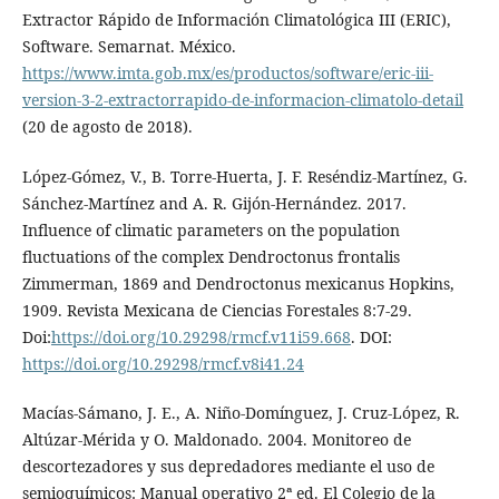
Extractor Rápido de Información Climatológica III (ERIC),
Software. Semarnat. México.
https://www.imta.gob.mx/es/productos/software/eric-iii-
version-3-2-extractorrapido-de-informacion-climatolo-detail
(20 de agosto de 2018).
López-Gómez, V., B. Torre-Huerta, J. F. Reséndiz-Martínez, G.
Sánchez-Martínez and A. R. Gijón-Hernández. 2017.
Influence of climatic parameters on the population
fluctuations of the complex Dendroctonus frontalis
Zimmerman, 1869 and Dendroctonus mexicanus Hopkins,
1909. Revista Mexicana de Ciencias Forestales 8:7-29.
Doi:
https://doi.org/10.29298/rmcf.v11i59.668
. DOI:
https://doi.org/10.29298/rmcf.v8i41.24
Macías-Sámano, J. E., A. Niño-Domínguez, J. Cruz-López, R.
Altúzar-Mérida y O. Maldonado. 2004. Monitoreo de
descortezadores y sus depredadores mediante el uso de
semioquímicos: Manual operativo 2ª ed. El Colegio de la