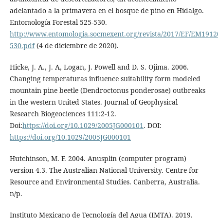
adelantado a la primavera en el bosque de pino en Hidalgo.
Entomología Forestal 525-530.
http://www.entomologia.socmexent.org/revista/2017/EF/EM1912
530.pdf
(4 de diciembre de 2020).
Hicke, J. A., J. A, Logan, J. Powell and D. S. Ojima. 2006.
Changing temperaturas influence suitability form modeled
mountain pine beetle (Dendroctonus ponderosae) outbreaks
in the western United States. Journal of Geophysical
Research Biogeociences 111:2-12.
Doi:
https://doi.org/10.1029/2005JG000101
. DOI:
https://doi.org/10.1029/2005JG000101
Hutchinson, M. F. 2004. Anusplin (computer program)
version 4.3. The Australian National University. Centre for
Resource and Environmental Studies. Canberra, Australia.
n/p.
Instituto Mexicano de Tecnología del Agua (IMTA). 2019.