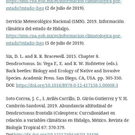
https://smn.cna.gob.mx/es/informacion-climatologica-por-
estado?estado=hgo
(2 de julio de 2019).
Servicio Meteorológico Nacional (SMN). 2019. Información
climática del estado de Hidalgo.
https://smn.cna.gob.mx/es/informacion-climatologica-por-
estado?estado=hgo
(5 de julio de 2019).
Six, D. L. and R. R. Bracewell. 2015. Chapter 8.
Dendroctonus. In: Vega F., E. and R. W. Hofstetter (eds.).
Bark beetles: Biology and Ecology of Native and Invasive
Species. Academic Press. San Diego, CA, USA. pp. 305-350.
DOI:
https://doi.org/10.1016/B978-0-12-417156-5.00008-3
Soto-Correa, J. C., I. Avilés-Carrillo, D. Girón-Gutíerrez y V. H.
Cambrón-Sandoval. 2019. Abundancia altitudinal de
Dendroctonus frontalis (Coleoptera: Curculionidae) en
relación a variables climáticas en Hidalgo, México. Revista de
Biología Tropical 67: 370-379.
Doi:
http://dx.doi.org/10.15517/rbt.v67i3.34436
.