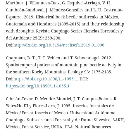
Martínez, J. Villanueva-Díaz, G. Esquivel-Arriaga, V. H.
Cambrón-Sandoval, J. Méndez-Gonzáles and L. U. Castruita-
Esparza. 2019. Historical back beetle outbreaks in México,
Guatemala and Honduras (1895-2015) and their relationship
with droughts. Revista Chapingo Series Ciencias Forestales y
del Ambiente 25(2): 269-290.
Doi:
http://dx.doi.org/10.5154/r.rchscfa.2019.01.006
.
Chapman, B. T., T. T. Veblen and T. Schoennagel. 2012.
Spatiotemporal patterns of mountain pine beetle activity in
the southern Rocky Mountains. Ecology 93: 2175-2185.
Doi:
https://doi.org/10.1890/11-1055.1
. DOI:
https://doi.org/10.1890/11-1055.1
Cibrián-Tovar, D. Méndez-Montiel, J. T. Campos-Bolans, R.
Yates-Ho III y Flores-Lara, J. 1995. Insectos forestales de
México/ Forest Insects of Mexico. Universidad Autónoma
Chapingo. Subsecretaría Forestal y de Fauna Silvestre, SARH,
México, Forest Service, USDA, USA. Natural Resources