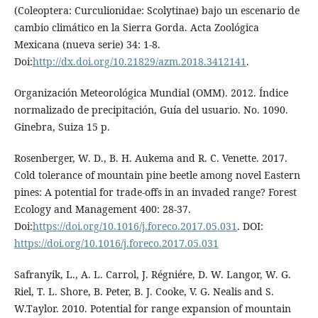
(Coleoptera: Curculionidae: Scolytinae) bajo un escenario de
cambio climático en la Sierra Gorda. Acta Zoológica
Mexicana (nueva serie) 34: 1-8.
Doi:
http://dx.doi.org/10.21829/azm.2018.3412141
.
Organización Meteorológica Mundial (OMM). 2012. Índice
normalizado de precipitación, Guía del usuario. No. 1090.
Ginebra, Suiza 15 p.
Rosenberger, W. D., B. H. Aukema and R. C. Venette. 2017.
Cold tolerance of mountain pine beetle among novel Eastern
pines: A potential for trade-offs in an invaded range? Forest
Ecology and Management 400: 28-37.
Doi:
https://doi.org/10.1016/j.foreco.2017.05.031
. DOI:
https://doi.org/10.1016/j.foreco.2017.05.031
Safranyik, L., A. L. Carrol, J. Régniére, D. W. Langor, W. G.
Riel, T. L. Shore, B. Peter, B. J. Cooke, V. G. Nealis and S.
W.Taylor. 2010. Potential for range expansion of mountain