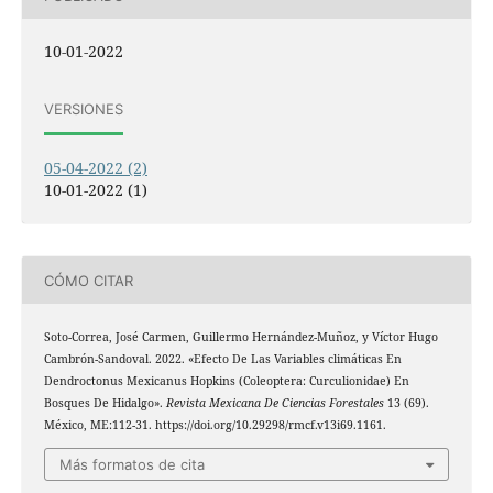
10-01-2022
VERSIONES
05-04-2022 (2)
10-01-2022 (1)
CÓMO CITAR
Soto-Correa, José Carmen, Guillermo Hernández-Muñoz, y Víctor Hugo
Cambrón-Sandoval. 2022. «Efecto De Las Variables climáticas En
Dendroctonus Mexicanus Hopkins (Coleoptera: Curculionidae) En
Bosques De Hidalgo».
Revista Mexicana De Ciencias Forestales
13 (69).
México, ME:112-31. https://doi.org/10.29298/rmcf.v13i69.1161.
Más formatos de cita