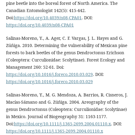
pine beetle into the boreal forest of North America. The
Canadian Entomologist 142(5): 415-442.
Doi:
https://doi.org/10.4039/n08-CPA01
. DOI:
https://doi.org/10.4039/n08-CPA01
Salinas-Moreno, Y., A. Ager, C. F. Vargas, J. L. Hayes and G.
Zúñiga. 2010. Determining the vulnerability of Mexican pine
forests to bark beetles of the genus Dendroctonus Erichson
(Coleoptera: Curculionidae: Scolytinae). Forest Ecology and
Management 260: 52-61. Doi:
https://doi.org/10.1016/j.foreco.2010.03.029
. DOI:
https://doi.org/10.1016/j.foreco.2010.03.029
Salinas-Moreno, Y., M. G. Mendoza, A. Barrios, R. Cisneros, J.
Macías-Sámano and G. Zúñiga. 2004. Areography of the
genus Dendroctonus (Coleoptera: Curculionidae: Scolytinae)
in Mexico. Journal of Biogeography 31: 1163-1177.
Doi:
https://doi.org/10.1111/j.1365-2699.2004.01110.x
. DOI:
https://doi.org/10.1111/j.1365-2699.2004.01110.x