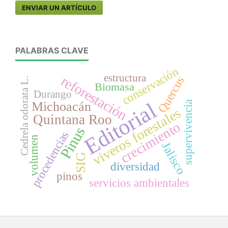
ENVIAR UN ARTÍCULO
PALABRAS CLAVE
conservación
estructura
reforestación
Quercus
Cedrela odorata L.
Biomasa
Durango
Editorial
supervivencia
Michoacán
viveros forestales
Quintana Roo
crecimiento
Pinus
procedencias
volumen
Jalisco
SIG
diversidad
pinos
servicios ambientales