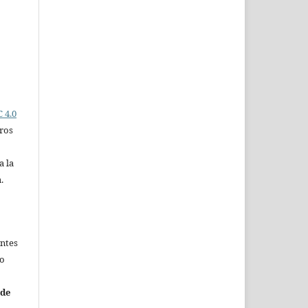
 4.0
ros
a la
.
entes
no
 de