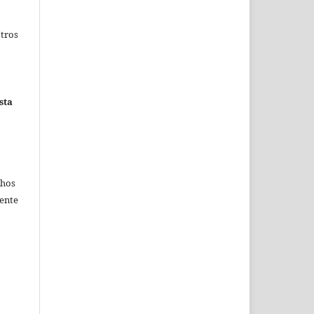
otros
sta
chos
mente