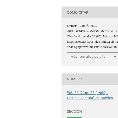
CÓMO CITAR
Editorial, Comté. 2020.
«REFERENCIAS».
Revista Mexicana De
Ciencias Forestales
24 (85). México, ME
https://cienciasforestales.inifap.gob.m
/index.php/forestales/article/view/948.
Más formatos de cita
NÚMERO
Vol. 24 Núm. 85 (1999):
Ciencia Forestal en México
SECCIÓN