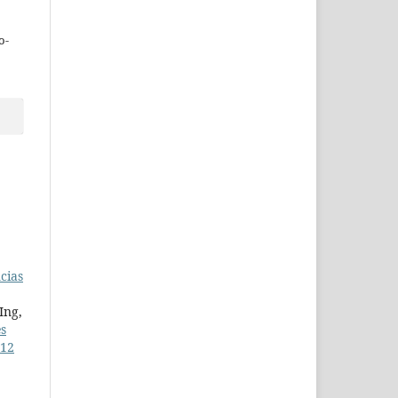
o-
cias
Ing,
es
 12