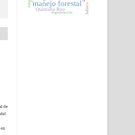
manejo forestal
Jalisco
Quintana Roo
regeneración
al de
 del
 en