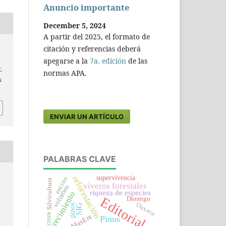
Anuncio importante
December 5, 2024
A partir del 2025, el formato de
citación y referencias deberá
apegarse a la
7a. edición
de las
.
normas APA.
x
ENVIAR UN ARTÍCULO
PALABRAS CLAVE
supervivencia
reforestación
encino
Silvicultura
viveros forestales
volumen
riqueza de especies
crecimiento
Editorial
Durango
Oaxaca
SIG
pinos
estructura
MaxEnt
Pinus