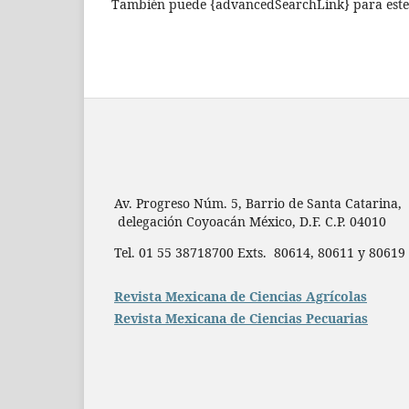
También puede {advancedSearchLink} para este 
Av. Progreso Núm. 5, Barrio de Santa Catarina,
delegación Coyoacán México, D.F. C.P. 04010
Tel. 01 55 38718700 Exts. 80614, 80611 y 806
Revista Mexicana de Ciencias Agrícolas
Revista Mexicana de Ciencias Pecuarias