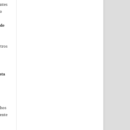
entes
no
 de
otros
sta
chos
mente