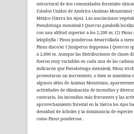
estructural de dos comunidades forestales ubicad
Estados Unidos de América (Animas Mountains) y
México (Sierra los Ajos). Las asociaciones vegeta
Pseudotsuga menziesii I Quercus gambelii localiz
con una altitud superior a los 2,200 m; (2) Pinus 
leiophylla / Pinus ponderosa desarrollada a men
Pinus disco/ar I Juniperus deppeana I Quercus sp
a 2,000 m. Aunque las distribuciones de clases d
fueron muy variables en cada una de las cadena
indicaron que Pseudotsuga menziesii, Pinus strob
presentaron un incremento, o bien se mantiene
algunos sitios de Animas Mountains, aparentem
actividades de eliminación de incendios y diversos
contrario, los incendios más frecuentes y las act
aprovechamiento forestal en la Sierra los Ajos h
densidad de árboles y la dominancia de especies 
como Pinus ponderosa .