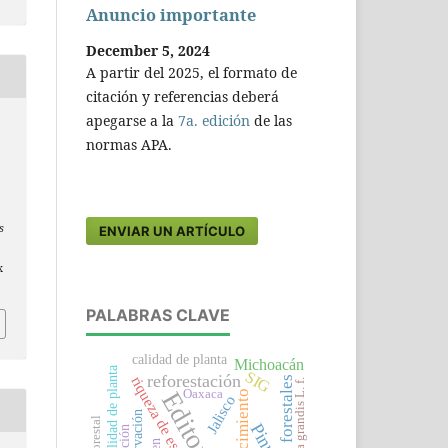
Anuncio importante
December 5, 2024
A partir del 2025, el formato de
citación y referencias deberá
apegarse a la
7a. edición
de las
normas APA.
s
ENVIAR UN ARTÍCULO
x
PALABRAS CLAVE
calidad de planta
Michoacán
Calidad de planta
SIG
reforestación
riqueza de especies
viveros forestales
Tectona grandis L. f.
Editorial
Oaxaca
crecimiento
Jalisco
conservación
Pinus