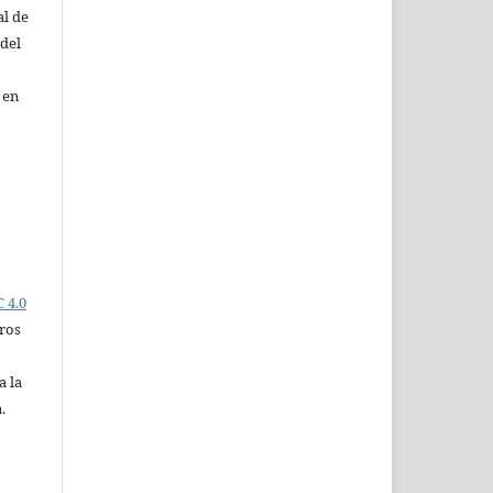
al de
 del
 en
 4.0
ros
a la
.