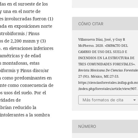
as en el suroeste de los
 una en el norte de
les involucradas fueron (1)
CÓMO CITAR
ada en exposiciones norte
strobiformis / Pinus
Villanueva Díaz, José, y Guy R
os de 2,200 msnm y (3)
McPherso. 2020. «IMPACTO DEL
. en elevaciones inferiores
CAMBIO DE USO DEL SUELO E
iamétricas y de edad
INCENDIOS EN LA ESTRUCTURA DE
s montañosas, estas
TRES COMUNIDADES FORESTALES».
iformis y Pinus disco/ar
Revista Mexicana De Ciencias Forestale
27 (91). México, ME:27-53.
.n como predominantes en
https://cienciasforestales.inifap.gob.m
ente como consecuencia de
/index.php/forestales/article/view/907.
 usos del suelo. Por el
ividades de
Más formatos de cita
abrían reducido la
intolerantes a la sombra
NÚMERO