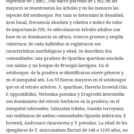
superficie de 1 km2 , con micro parcelas de 1 m2; en las
mayores se muestrearon los árboles y en las menores las
especies del sotobosque. Por taxa se determinó la densidad,
área basal, frecuencia absoluta y relativa e índice de valor
de importancia (VI). Se seleccionaron árboles adultos con
base en su dominancia en altura, troncos gruesos y amplia
cobertura; de cada individuo se registraron sus
características morfológicas y edad. Se describen dos
comunidades: una pradera de Spartina spartinae asociada
con sabino y un bosque de Prosopis laevigata. En el
sotobosque. de la pradera se identificaron nueve géneros y
en el mezquital seis. Los VI fueron mayores en el sotobosque
que en el estrato arbóreo. S. spartinae, Flaveria brownii (Sin.
F. oppositifolia), Verbesina potosina y Eragrostis intermedia
son dominantes del estrato herbáceo en la pradera; en el
mezquital sobresalen: Saluzania triloba, Suaeda torreyana;
son endémicas de ambas comunidades Opuntia imbricata, F.
brownii, Androsace cinarescens y V. potosina. La edad de los
ejemplares de T. mucronatum fluctuó de 146 a 1150 años, no