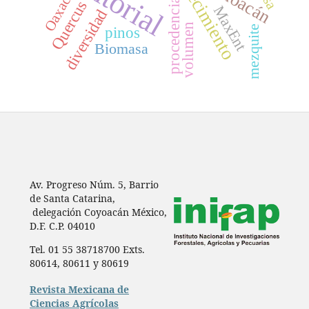
Editorial
crecimiento
Oaxaca
procedencias
Quercus
MaxEnt
diversidad
volumen
pinos
mezquite
Biomasa
Av. Progreso Núm. 5, Barrio
de Santa Catarina,
delegación Coyoacán México,
D.F. C.P. 04010
Tel. 01 55 38718700 Exts.
80614, 80611 y 80619
Revista Mexicana de
Ciencias Agrícolas