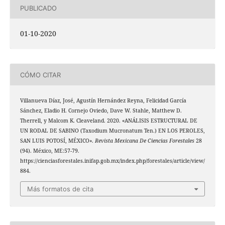
PUBLICADO
01-10-2020
CÓMO CITAR
Villanueva Díaz, José, Agustín Hernández Reyna, Felicidad García
Sánchez, Eladio H. Cornejo Oviedo, Dave W. Stahle, Matthew D.
Therrell, y Malcom K. Cleaveland. 2020. «ANÁLISIS ESTRUCTURAL DE
UN RODAL DE SABINO (Taxodium Mucronatum Ten.) EN LOS PEROLES,
SAN LUIS POTOSÍ, MÉXICO».
Revista Mexicana De Ciencias Forestales
28
(94). México, ME:57-79.
https://cienciasforestales.inifap.gob.mx/index.php/forestales/article/view/
884.
Más formatos de cita