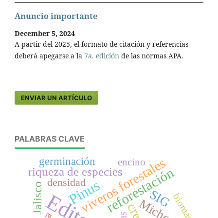
Anuncio importante
December 5, 2024
A partir del 2025, el formato de citación y referencias
deberá apegarse a la
7a. edición
de las normas APA.
ENVIAR UN ARTÍCULO
PALABRAS CLAVE
germinación
viveros forestales
encino
reforestación
riqueza de especies
densidad
Pinus
Jalisco
SIG
biomasa
Michoacán