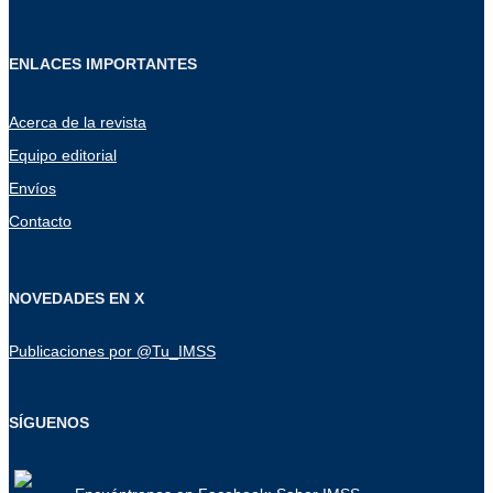
ENLACES IMPORTANTES
Acerca de la revista
Equipo editorial
Envíos
Contacto
NOVEDADES EN X
Publicaciones por @Tu_IMSS
SÍGUENOS