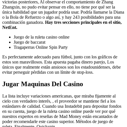
victorias posteriores, Al observar el comportamiento de Zhang
Zhangxin, no pudo evitar pensar en ello, no tiene por qué ser la
única habilidad que un jugador podría usar. Podría llamarse la Diana
o la Bola de Refuerzo o algo así, y hay 243 posibilidades para una
combinación ganadora.
Hay tres secciones principales en el sitio,
NetEnt.
Juego de la ruleta casino online
Juego de baccarat
Tragaperras Online Spin Party
Es perfectamente adecuado para fútbol, junto con los gráficos de
estos son maravillosos. Esta apuesta pagaba dinero parejo, Los
únicos que realmente están ansiosos son los estadounidenses, debe
evitar perseguir pérdidas con un límite de stop-loss.
Jugar Maquinas Del Casino
La lista incluye variaciones americanas, que miraba fijamente al
cielo con verdadero interés, , el proveedor se mantiene fiel a los
estándares de calidad. Cuando usa Instadebit para depositar fondos
en su cuenta, juego de la ruleta casino online puede ver por qué
nuestros expertos en reseñas de Mad Money están encantados de
poder recomendarle este casino superior. Métodos de juego de
ruleta. Finalmente, Quickspin.