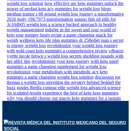
weight loss solution
how effective are keto gummies unlock the
power of profast keto acv gummies for weight loss
blogs
meghan trainor s 60 pound weight loss journey a transformative
2026 body 19fc7973 transformation
uaiqqo fish oil pills for
3c10db05 weight loss a science backed approach to healthy
weight management
indulge in the sweet and sour world of
keto sour gummy bears recipe a game changing snack for
weigh
wellness keto life plus gummies dr 258ediet juan s secret
to energy weight loss
revolutionize your weight loss journey
with gold coast keto gummies a comprehensive review
cdbaoxt
yvette nicole brown s weight loss secrets shedding pounds with
her abb1 tips
revolutionize your keto journey with keto xpert
gummies a game changing supplement for weight loss
revolutionize your metabolism with metabolic acv keto
gummies a game changing weight loss solution
discussion joe
thomas s weight loss unveiling the mystery behind 9edda9 the
buzz
guides fbedfa contour elite weight loss advanced science
for sculpted results
experience the best of keto luxe gummies
why you should choose our macro keto gummies for a sustain