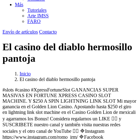
Más
Tutoriales
Arte IMSS
FARO
Envío de artículos
Contacto
El casino del diablo hermosillo
pantoja
Inicio
El casino del diablo hermosillo pantoja
#slots #casino #XpressFortuneSlot GANANCIAS SUPER
MASIVAS EN FORTUNE XPRESS CASINO SLOT
MACHINE. Y $250 A SPIN LIGHTNING LINK SLOT Mi mayor
ganancia en el Golden Lion Casino. Apostando hasta $250 el giro
en lightning link slot machine en el Casino Golden Lion de mexicali
y agarramos los Bonus! Considera regalarnos un LIKE 👍🏻 y
SUSCRIBETE nuestro canal y también visita nuestras redes
sociales y el otro canal de YouTube 👇🏻 🔷️Instagram
https://www.instagram.com/romo_jrm/ 🔷️Facebook