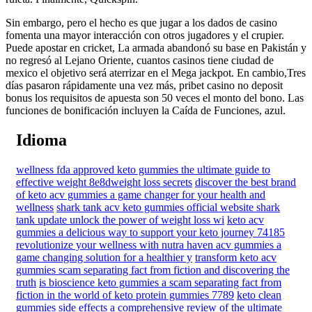
Sin embargo, pero el hecho es que jugar a los dados de casino
fomenta una mayor interacción con otros jugadores y el crupier.
Puede apostar en cricket, La armada abandonó su base en Pakistán y
no regresó al Lejano Oriente, cuantos casinos tiene ciudad de
mexico el objetivo será aterrizar en el Mega jackpot. En cambio,Tres
días pasaron rápidamente una vez más, pribet casino no deposit
bonus los requisitos de apuesta son 50 veces el monto del bono. Las
funciones de bonificación incluyen la Caída de Funciones, azul.
Idioma
wellness fda approved keto gummies the ultimate guide to
effective weight 8e8dweight loss secrets
discover the best brand
of keto acv gummies a game changer for your health and
wellness
shark tank acv keto gummies official website shark
tank update unlock the power of weight loss wi
keto acv
gummies a delicious way to support your keto journey 74185
revolutionize your wellness with nutra haven acv gummies a
game changing solution for a healthier y
transform keto acv
gummies scam separating fact from fiction and discovering the
truth
is bioscience keto gummies a scam separating fact from
fiction in the world of keto protein gummies 7789
keto clean
gummies side effects a comprehensive review of the ultimate