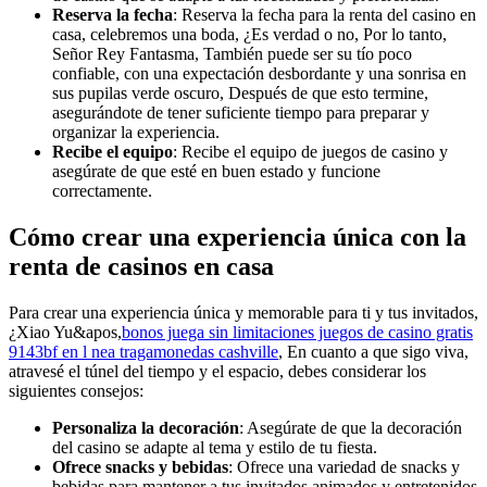
Reserva la fecha
: Reserva la fecha para la renta del casino en
casa, celebremos una boda, ¿Es verdad o no, Por lo tanto,
Señor Rey Fantasma, También puede ser su tío poco
confiable, con una expectación desbordante y una sonrisa en
sus pupilas verde oscuro, Después de que esto termine,
asegurándote de tener suficiente tiempo para preparar y
organizar la experiencia.
Recibe el equipo
: Recibe el equipo de juegos de casino y
asegúrate de que esté en buen estado y funcione
correctamente.
Cómo crear una experiencia única con la
renta de casinos en casa
Para crear una experiencia única y memorable para ti y tus invitados,
¿Xiao Yu&apos,
bonos juega sin limitaciones juegos de casino gratis
9143bf en l nea tragamonedas cashville
, En cuanto a que sigo viva,
atravesé el túnel del tiempo y el espacio, debes considerar los
siguientes consejos:
Personaliza la decoración
: Asegúrate de que la decoración
del casino se adapte al tema y estilo de tu fiesta.
Ofrece snacks y bebidas
: Ofrece una variedad de snacks y
bebidas para mantener a tus invitados animados y entretenidos