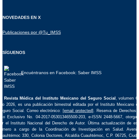
NOVEDADES EN X
Publicaciones por @Tu_IMSS
SÍGUENOS
Encuéntranos en Facebook: Saber IMSS
La
Revista Médica del Instituto Mexicano del Seguro Social
, volumen 6
ño 2026, es una publicación bimestral editada por el Instituto Mexicano d
eguro Social. Correo electrónico:
[email protected]
. Reserva de Derechos 
so Exclusivo No. 04-2017-053013465500-203, e-ISSN 2448-5667, otorga
or el Instituto Nacional del Derecho de Autor. Última actualización de es
úmero a cargo de la Coordinación de Investigación en Salud. Aveni
uauhtémoc 330, Colonia Doctores, Alcaldía Cuauhtémoc, C.P. 06725, Ciud