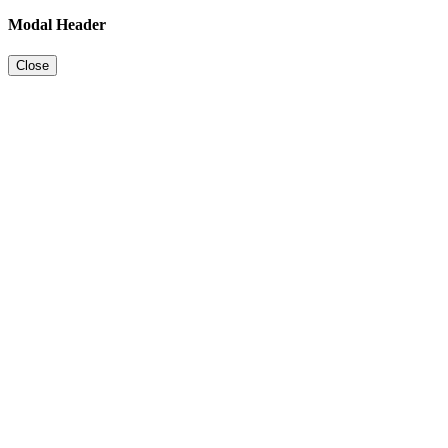
Modal Header
Close