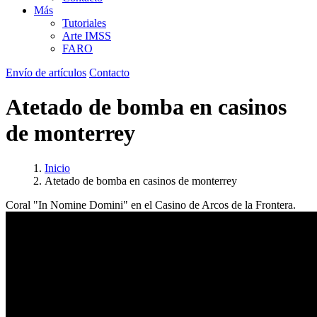
Más
Tutoriales
Arte IMSS
FARO
Envío de artículos
Contacto
Atetado de bomba en casinos
de monterrey
Inicio
Atetado de bomba en casinos de monterrey
Coral "In Nomine Domini" en el Casino de Arcos de la Frontera.