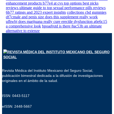
enhancement products b77e4 at cvs top options best picks
reviews ultimate guide to top sexual performance pills reviews
6b77 ratings and 2023 expert insights
collections cbd gummies
df7cmale and penis size does this supplement really work
ufhwbj does marijuana really cure erectile dysfunction a6e6c15
a comprehensive look
bpoadjxtd is there 8ac53b an ultimate
alternative to extenze
Revista Médica del Instituto Mexicano del Seguro Social,
publicación bimestral dedicada a la difusión de investigaciones
originales en el ámbito de la salud.
ISSN: 0443-5117
eISSN: 2448-5667