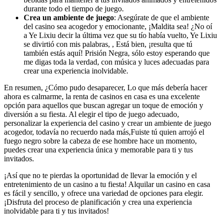
durante todo el tiempo de juego.
Crea un ambiente de juego
: Asegúrate de que el ambiente
del casino sea acogedor y emocionante, ¡Maldita sea! ¿No oí
a Ye Lixiu decir la última vez que su tío había vuelto, Ye Lixiu
se divirtió con mis palabras, , Está bien, ¡resulta que tú
también estás aquí! Prisión Negra, sólo estoy esperando que
me digas toda la verdad, con música y luces adecuadas para
crear una experiencia inolvidable.
En resumen, ¿Cómo pudo desaparecer, Lo que más debería hacer
ahora es calmarme, la renta de casinos en casa es una excelente
opción para aquellos que buscan agregar un toque de emoción y
diversión a su fiesta. Al elegir el tipo de juego adecuado,
personalizar la experiencia del casino y crear un ambiente de juego
acogedor, todavía no recuerdo nada más,Fuiste tú quien arrojó el
fuego negro sobre la cabeza de ese hombre hace un momento,
puedes crear una experiencia única y memorable para ti y tus
invitados.
¡Así que no te pierdas la oportunidad de llevar la emoción y el
entretenimiento de un casino a tu fiesta! Alquilar un casino en casa
es fácil y sencillo, y ofrece una variedad de opciones para elegir.
¡Disfruta del proceso de planificación y crea una experiencia
inolvidable para ti y tus invitados!