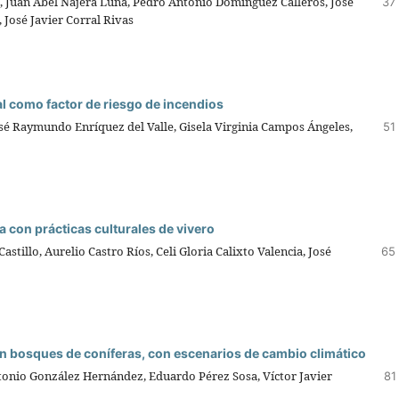
, Juan Abel Nájera Luna, Pedro Antonio Domínguez Calleros, José
37
José Javier Corral Rivas
al como factor de riesgo de incendios
osé Raymundo Enríquez del Valle, Gisela Virginia Campos Ángeles,
51
 con prácticas culturales de vivero
astillo, Aurelio Castro Ríos, Celi Gloria Calixto Valencia, José
65 
n bosques de coníferas, con escenarios de cambio climático
nio González Hernández, Eduardo Pérez Sosa, Víctor Javier
81