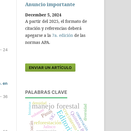
Anuncio importante
December 5, 2024
A partir del 2025, el formato de
citación y referencias deberá
apegarse a la
7a. edición
de las
normas APA.
- 24
ENVIAR UN ARTÍCULO
. en
PALABRAS CLAVE
- 36
densidad
biomasa
manejo forestal
diversidad
crecimiento
volumen
Pinus
Editorial
Quintana Roo
conservación
SIG
reforestación
Jalisco