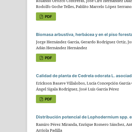
Rolando Orozco Contreras, José Ciro Hernández Díaz
Rodolfo Goche Telles, Pablito Marcelo López Serrano, 
PDF
Biomasa arbustiva, herbácea y en el piso forest
Jorge Hernández García, Gerardo Rodríguez Ortíz, J
Adán Hernández Hernández
PDF
Calidad de planta de Cedrela odorata L. asociada
Erickson Basave Villalobos, Lucía Concepción García C
Ángel Sigala Rodríguez, José Luis García Pérez
PDF
Distribución potencial de Lophodermium spp. e
Ramiro Pérez Miranda, Enrique Romero Sánchez, Anto
Arriola Padilla