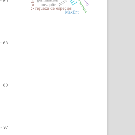
Michoacán
germinación
pinos
 - 50
Biomasa
mezquite
riqueza de especies
MaxEnt
 - 63
- 80
 - 97