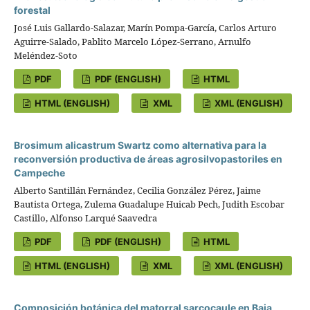
forestal
José Luis Gallardo-Salazar, Marín Pompa-García, Carlos Arturo
Aguirre-Salado, Pablito Marcelo López-Serrano, Arnulfo
Meléndez-Soto
PDF
PDF (ENGLISH)
HTML
HTML (ENGLISH)
XML
XML (ENGLISH)
Brosimum alicastrum Swartz como alternativa para la
reconversión productiva de áreas agrosilvopastoriles en
Campeche
Alberto Santillán Fernández, Cecilia González Pérez, Jaime
Bautista Ortega, Zulema Guadalupe Huicab Pech, Judith Escobar
Castillo, Alfonso Larqué Saavedra
PDF
PDF (ENGLISH)
HTML
HTML (ENGLISH)
XML
XML (ENGLISH)
Composición botánica del matorral sarcocaule en Baja