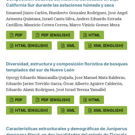
California Sur durante las estaciones húmeda y seca
Emanuel Junco Carlón, Humberto Gonzalez Rodriguez, Jose Angel
Armenta Quintana, Israel Cantu Silva, Andres Eduardo Estrada
Castillon, Mauricio Cotera Correa, Marco Vinicio Gomez Meza
PDF
PDF (ENGLISH)
HTML
HTML (ENGLISH)
XML
XML (ENGLISH)
Diversidad, estructura y composición florística de bosques
templados del sur de Nuevo León
Gyorgy Eduardo Manzanilla Quijada, Jose Manuel Mata Balderas,
Eduardo Javier Treviño Garza, Óscar Alberto Aguirre Calderón,
Eduardo Alanís Rodríguez, José Israel Yerena Yamallel
PDF
PDF (ENGLISH)
HTML
HTML (ENGLISH)
XML
XML (ENGLISH)
Características estructurales y demográficas de Juniperus
deppeana Steud. en dos localidades del estado de Tlaxcala