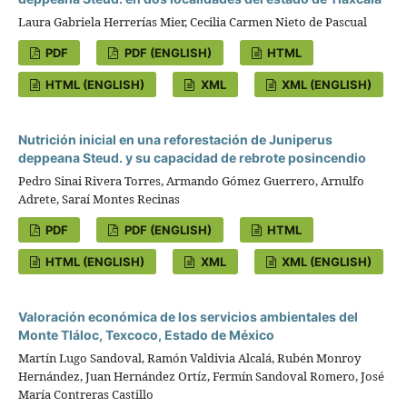
Laura Gabriela Herrerías Mier, Cecilia Carmen Nieto de Pascual
PDF
PDF (ENGLISH)
HTML
HTML (ENGLISH)
XML
XML (ENGLISH)
Nutrición inicial en una reforestación de Juniperus
deppeana Steud. y su capacidad de rebrote posincendio
Pedro Sinai Rivera Torres, Armando Gómez Guerrero, Arnulfo
Adrete, Saraí Montes Recinas
PDF
PDF (ENGLISH)
HTML
HTML (ENGLISH)
XML
XML (ENGLISH)
Valoración económica de los servicios ambientales del
Monte Tláloc, Texcoco, Estado de México
Martín Lugo Sandoval, Ramón Valdivia Alcalá, Rubén Monroy
Hernández, Juan Hernández Ortíz, Fermín Sandoval Romero, José
María Contreras Castillo