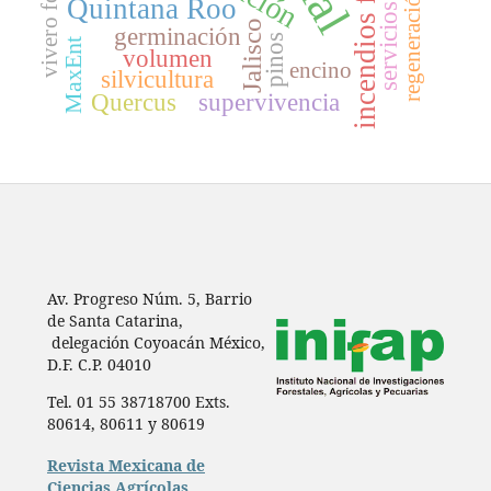
incendios forestales
vivero forestal
regeneración
Quintana Roo
Jalisco
germinación
pinos
MaxEnt
volumen
encino
silvicultura
Quercus
supervivencia
Av. Progreso Núm. 5, Barrio
de Santa Catarina,
delegación Coyoacán México,
D.F. C.P. 04010
Tel. 01 55 38718700 Exts.
80614, 80611 y 80619
Revista Mexicana de
Ciencias Agrícolas