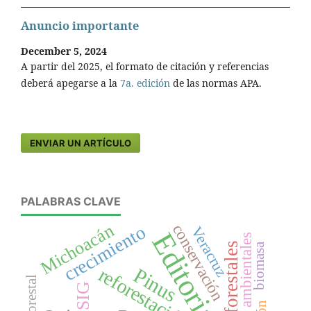
Anuncio importante
December 5, 2024
A partir del 2025, el formato de citación y referencias
deberá apegarse a la
7a. edición
de las normas APA.
ENVIAR UN ARTÍCULO
PALABRAS CLAVE
Michoacán
conservación
crecimiento
Veracruz
Editorial
servicios ambientales
biomasa
Pinus
reforestación
SIG