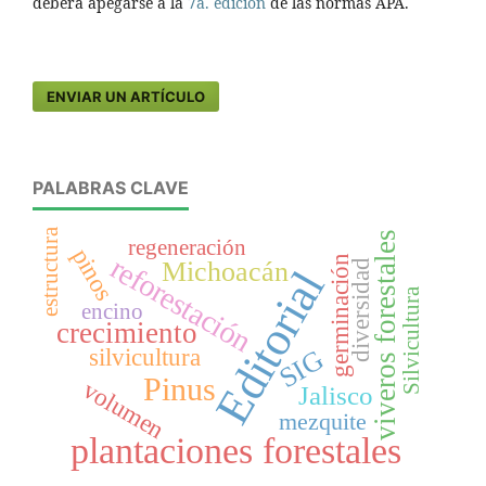
deberá apegarse a la
7a. edición
de las normas APA.
ENVIAR UN ARTÍCULO
PALABRAS CLAVE
estructura
viveros forestales
regeneración
pinos
reforestación
germinación
Michoacán
diversidad
Editorial
Silvicultura
encino
crecimiento
silvicultura
SIG
Pinus
volumen
Jalisco
mezquite
plantaciones forestales