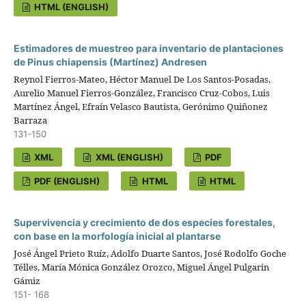
HTML (ENGLISH)
Estimadores de muestreo para inventario de plantaciones
de Pinus chiapensis (Martínez) Andresen
Reynol Fierros-Mateo, Héctor Manuel De Los Santos-Posadas,
Aurelio Manuel Fierros-González, Francisco Cruz-Cobos, Luis
Martínez Ángel, Efraín Velasco Bautista, Gerónimo Quiñonez
Barraza
131-150
XML
XML (ENGLISH)
PDF
PDF (ENGLISH)
HTML
HTML
Supervivencia y crecimiento de dos especies forestales,
con base en la morfología inicial al plantarse
José Ángel Prieto Ruíz, Adolfo Duarte Santos, José Rodolfo Goche
Télles, María Mónica González Orozco, Miguel Ángel Pulgarin
Gámiz
151- 168