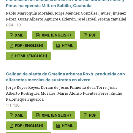
Pinus halepensis Mill. en Saltillo, Coahuila
Pablo Marroquín Morales, Jorge Méndez González, Javier Jiménez
Pérez, Oscar Alberto Aguirre Calderón, José Israel Yerena Yamallel
094-110
XML
XML (ENGLISH)
PDF
PDF (ENGLISH)
HTML
HTML (ENGLISH)
Calidad de planta de Gmelina arborea Roxb. producida con
diferentes mezclas de sustratos en vivero
Jorge Reyes Reyes, Dorian de Jesús Pimienta de la Torre, Juan
Alberto Rodríguez Morales, Mario Alonso Fuentes Pérez, Emilio
Palomeque Figueroa
111-130
XML
XML (ENGLISH)
PDF
PDF (ENGLISH)
HTML