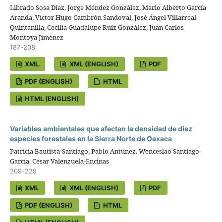
Librado Sosa Díaz, Jorge Méndez González, Mario Alberto García
Aranda, Víctor Hugo Cambrón Sandoval, José Ángel Villarreal
Quintanilla, Cecilia Guadalupe Ruiz González, Juan Carlos
Montoya Jiménez
187-208
XML
XML (ENGLISH)
PDF
PDF (ENGLISH)
HTML
HTML (ENGLISH)
Variables ambientales que afectan la densidad de diez
especies forestales en la Sierra Norte de Oaxaca
Patricia Bautista-Santiago, Pablo Antúnez, Wenceslao Santiago-
García, César Valenzuela-Encinas
209-229
XML
XML (ENGLISH)
PDF
PDF (ENGLISH)
HTML