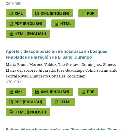
050-069
XML
XML (ENGLISH)
PDF
PDF (ENGLISH)
HTML
HTML (ENGLISH)
Aporte y descomposición de hojarasca en bosques
templados de la región de El Salto, Durango
María Emma Moreno Valdez, Tilo Gustavo Domínguez Gómez,
María del Socorro Alvarado, José Guadalupe Colín, Sacramento
Corral Rivas, Humberto González Rodríguez
070-093
XML
XML (ENGLISH)
PDF
PDF (ENGLISH)
HTML
HTML (ENGLISH)
Estimación de biomasa aérea en Pinus cembroides Zucc. y