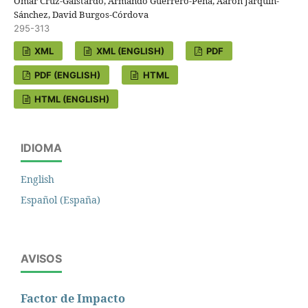
Omar Cruz-Gaistardo, Armando Guerrero-Peña, Aaron Jarquín-
Sánchez, David Burgos-Córdova
295-313
XML
XML (ENGLISH)
PDF
PDF (ENGLISH)
HTML
HTML (ENGLISH)
IDIOMA
English
Español (España)
AVISOS
Factor de Impacto