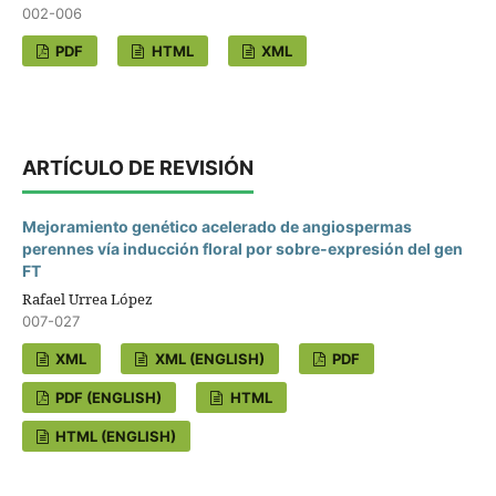
002-006
PDF
HTML
XML
ARTÍCULO DE REVISIÓN
Mejoramiento genético acelerado de angiospermas
perennes vía inducción floral por sobre-expresión del gen
FT
Rafael Urrea López
007-027
XML
XML (ENGLISH)
PDF
PDF (ENGLISH)
HTML
HTML (ENGLISH)