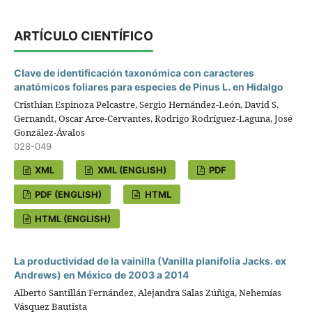
ARTÍCULO CIENTÍFICO
Clave de identificación taxonómica con caracteres
anatómicos foliares para especies de Pinus L. en Hidalgo
Cristhian Espinoza Pelcastre, Sergio Hernández-León, David S.
Gernandt, Oscar Arce-Cervantes, Rodrigo Rodríguez-Laguna, José
González-Ávalos
028-049
XML
XML (ENGLISH)
PDF
PDF (ENGLISH)
HTML
HTML (ENGLISH)
La productividad de la vainilla (Vanilla planifolia Jacks. ex
Andrews) en México de 2003 a 2014
Alberto Santillán Fernández, Alejandra Salas Zúñiga, Nehemías
Vásquez Bautista