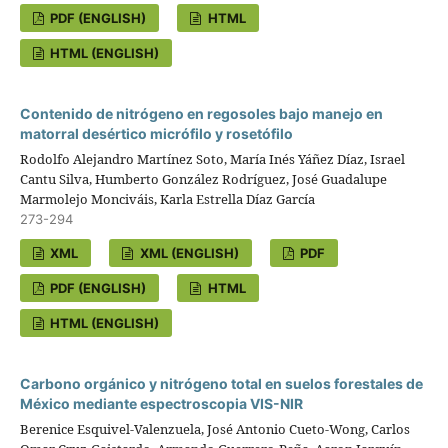
PDF (ENGLISH)
HTML
HTML (ENGLISH)
Contenido de nitrógeno en regosoles bajo manejo en
matorral desértico micrófilo y rosetófilo
Rodolfo Alejandro Martínez Soto, María Inés Yáñez Díaz, Israel
Cantu Silva, Humberto González Rodríguez, José Guadalupe
Marmolejo Monciváis, Karla Estrella Díaz García
273-294
XML
XML (ENGLISH)
PDF
PDF (ENGLISH)
HTML
HTML (ENGLISH)
Carbono orgánico y nitrógeno total en suelos forestales de
México mediante espectroscopia VIS-NIR
Berenice Esquivel-Valenzuela, José Antonio Cueto-Wong, Carlos