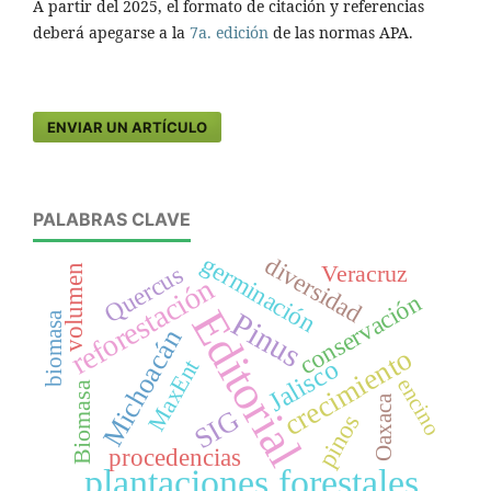
A partir del 2025, el formato de citación y referencias
deberá apegarse a la
7a. edición
de las normas APA.
ENVIAR UN ARTÍCULO
PALABRAS CLAVE
germinación
diversidad
Veracruz
Quercus
volumen
reforestación
conservación
Editorial
Pinus
biomasa
Michoacán
crecimiento
Jalisco
MaxEnt
encino
Biomasa
Oaxaca
SIG
pinos
procedencias
plantaciones forestales