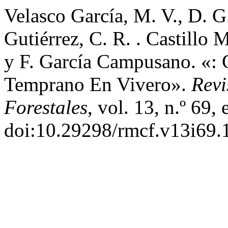
Velasco García, M. V., D. 
Gutiérrez, C. R. . Castillo
y F. García Campusano. «: 
Temprano En Vivero».
Revi
Forestales
, vol. 13, n.º 69,
doi:10.29298/rmcf.v13i69.