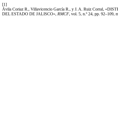
[1]
Ávila Coriaz R., Villavicencio García R., y J. A. Ruiz Corra
DEL ESTADO DE JALISCO»,
RMCF
, vol. 5, n.º 24, pp. 92–109,