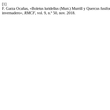
[1]
F. Garza Ocañas, «Boletus luridellus (Murr.) Murrill y Quercus fusifo
invernadero»,
RMCF
, vol. 9, n.º 50, nov. 2018.