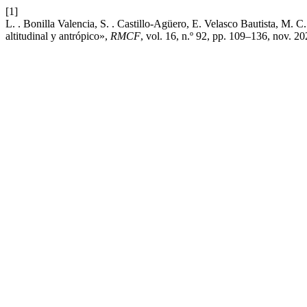
[1]
L. . Bonilla Valencia, S. . Castillo-Agüero, E. Velasco Bautista, M. 
altitudinal y antrópico»,
RMCF
, vol. 16, n.º 92, pp. 109–136, nov. 20