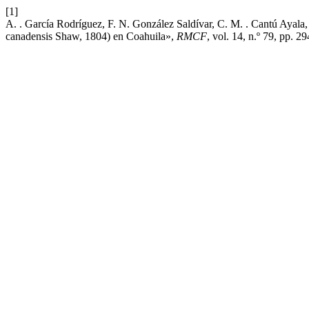
[1]
A. . García Rodríguez, F. N. González Saldívar, C. M. . Cantú Ayala, 
canadensis Shaw, 1804) en Coahuila»,
RMCF
, vol. 14, n.º 79, pp. 