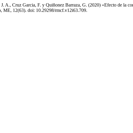
 J. A., Cruz Garcia, F. y Quiñonez Barraza, G. (2020) «Efecto de la cor
o, ME, 12(63). doi: 10.29298/rmcf.v12i63.709.