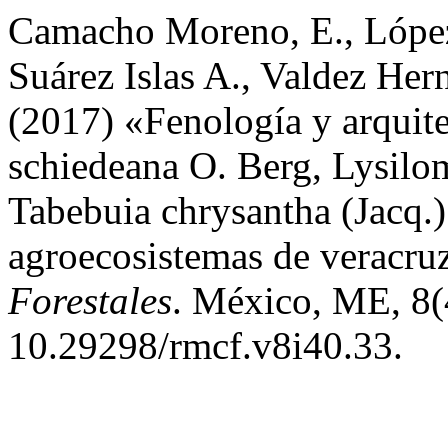
Camacho Moreno, E., López 
Suárez Islas A., Valdez Hern
(2017) «Fenología y arquite
schiedeana O. Berg, Lysilo
Tabebuia chrysantha (Jacq.
agroecosistemas de veracru
Forestales
. México, ME, 8(
10.29298/rmcf.v8i40.33.