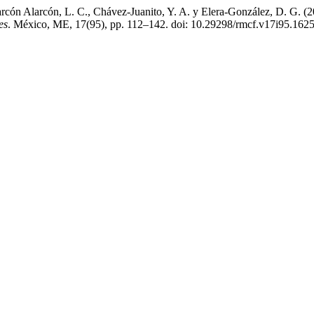
Alarcón Alarcón, L. C., Chávez-Juanito, Y. A. y Elera-González, D. G. 
es
. México, ME, 17(95), pp. 112–142. doi: 10.29298/rmcf.v17i95.1625