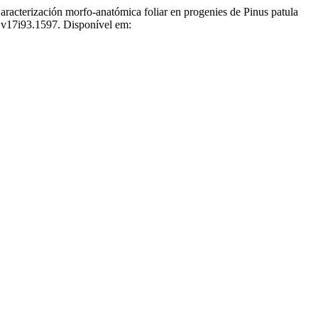
ón morfo-anatómica foliar en progenies de Pinus patula
.v17i93.1597. Disponível em: