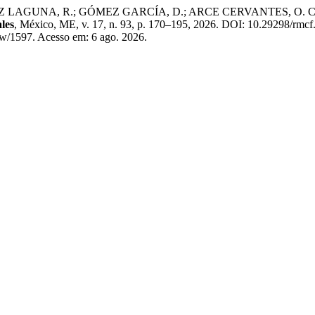
A, R.; GÓMEZ GARCÍA, D.; ARCE CERVANTES, O. Caracterizaci
les
, México, ME, v. 17, n. 93, p. 170–195, 2026. DOI: 10.29298/rmcf
view/1597. Acesso em: 6 ago. 2026.