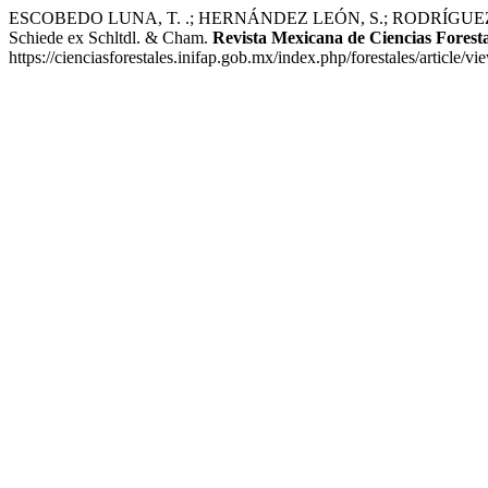
ESCOBEDO LUNA, T. .; HERNÁNDEZ LEÓN, S.; RODRÍGUEZ LAGUN
Schiede ex Schltdl. & Cham.
Revista Mexicana de Ciencias Foresta
https://cienciasforestales.inifap.gob.mx/index.php/forestales/article/