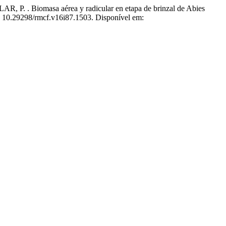
iomasa aérea y radicular en etapa de brinzal de Abies
: 10.29298/rmcf.v16i87.1503. Disponível em: