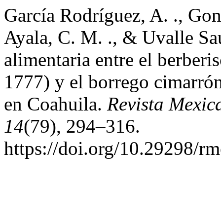
García Rodríguez, A. ., Gon
Ayala, C. M. ., & Uvalle Sa
alimentaria entre el berber
1777) y el borrego cimarró
en Coahuila.
Revista Mexic
14
(79), 294–316.
https://doi.org/10.29298/r