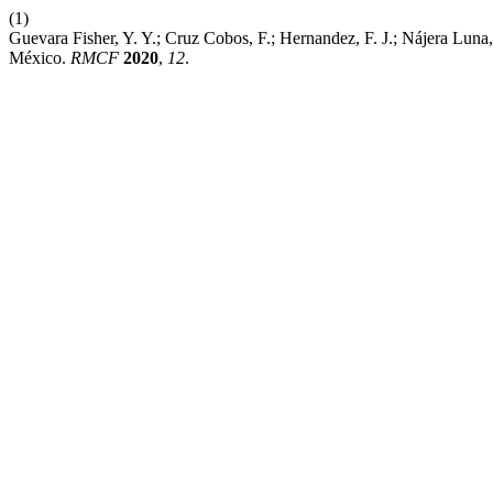
(1)
Guevara Fisher, Y. Y.; Cruz Cobos, F.; Hernandez, F. J.; Nájera Lun
México.
RMCF
2020
,
12
.