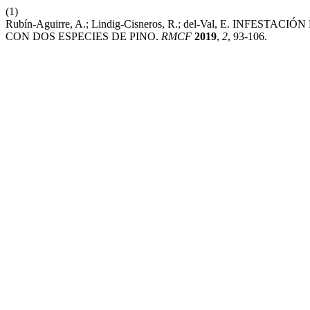
(1)
Rubín-Aguirre, A.; Lindig-Cisneros, R.; del-Val, E. INFESTAC
CON DOS ESPECIES DE PINO.
RMCF
2019
,
2
, 93-106.