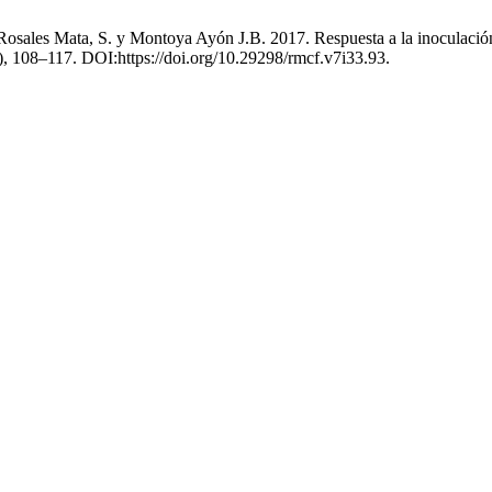
 Rosales Mata, S. y Montoya Ayón J.B. 2017. Respuesta a la inoculació
7), 108–117. DOI:https://doi.org/10.29298/rmcf.v7i33.93.