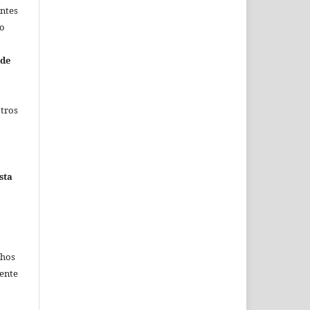
entes
no
 de
otros
sta
chos
mente