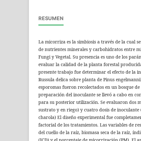
RESUMEN
La micorriza es la simbiosis a través de la cual 
de nutrientes minerales y carbohidratos entre m
Fungi y Vegetal. Su presencia es uno de los pará
evaluar la calidad de la planta forestal producida
presente trabajo fue determinar el efecto de la i
Russula delica sobre planta de Pinus engelmanni
esporomas fueron recolectados en un bosque de 
preparación del inoculante se llevó a cabo en c
para su posterior utilización. Se evaluaron dos m
sustrato y en riego) y cuatro dosis de inoculante 
charola) El diseño experimental fue completamen
factorial de los tratamientos. Las variables de re
del cuello de la raíz, biomasa seca de la raíz, í
(ICD) y el porcentaje de micorrización (PM). El an