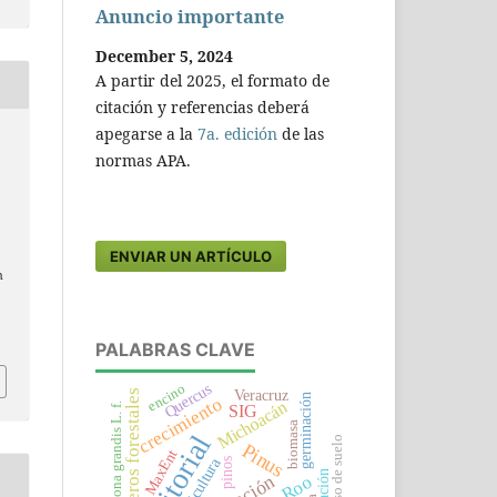
Anuncio importante
December 5, 2024
A partir del 2025, el formato de
citación y referencias deberá
apegarse a la
7a. edición
de las
normas APA.
ENVIAR UN ARTÍCULO
n
PALABRAS CLAVE
Quercus
encino
Veracruz
viveros forestales
germinación
crecimiento
Michoacán
Tectona grandis L. f.
SIG
biomasa
Editorial
uso de suelo
Pinus
MaxEnt
silvicultura
pinos