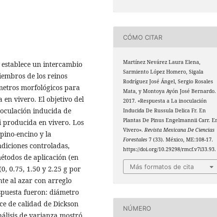
CÓMO CITAR
Martínez Nevárez Laura Elena,
se establece un intercambio
Sarmiento López Homero, Sigala
iembros de los reinos
Rodríguez José Ángel, Sergio Rosales
metros morfológicos para
Mata, y Montoya Ayón José Bernardo.
 en vivero. El objetivo del
2017. «Respuesta a La inoculación
noculación inducida de
Inducida De Russula Delica Fr. En
Plantas De Pinus Engelmannii Carr. E
i producida en vivero. Los
Vivero».
Revista Mexicana De Ciencias
pino-encino y la
Forestales
7 (33). México, ME:108-17.
ondiciones controladas,
https://doi.org/10.29298/rmcf.v7i33.93.
étodos de aplicación (en
Más formatos de cita
(0, 0.75, 1.50 y 2.25 g por
te al azar con arreglo
spuesta fueron: diámetro
ndice de calidad de Dickson
NÚMERO
álisis de varianza mostró