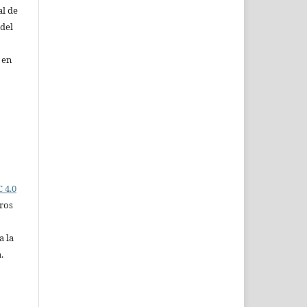
al de
 del
 en
 4.0
ros
a la
.