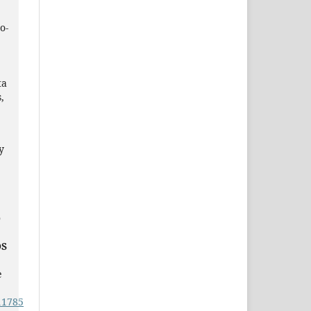
o-
ta
,
y
O
OS
e
11785