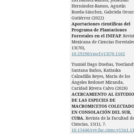
Hernández-Ramos, Agustín
Rueda-Sánchez, Gabriela Orozc
Gutiérrez (2022)
Aportaciones científicas del
Programa de Plantaciones
Forestales en el INIFAP.
Revis
Mexicana de Ciencias Forestales
13
(70),
10.29298/rmcf.v13i70.1162
Yusniel Dago Dueñas, Yoerland
Santana Baños, Katiuska
Calzadilla Reyes, María de los
Ángeles Redonet Miranda,
Caridad Rivera Calvo (2026)
ACERCAMIENTO AL ESTUDI
DE LAS ESPECIES DE
MACROMICETOS COLECTAD
EN CONSOLACIÓN DEL SUR,
CUBA.
Revista de la Facultad d
Ciencias,
15
(1),
7.
10.15446/rev.fac.cienc.v15n1.1