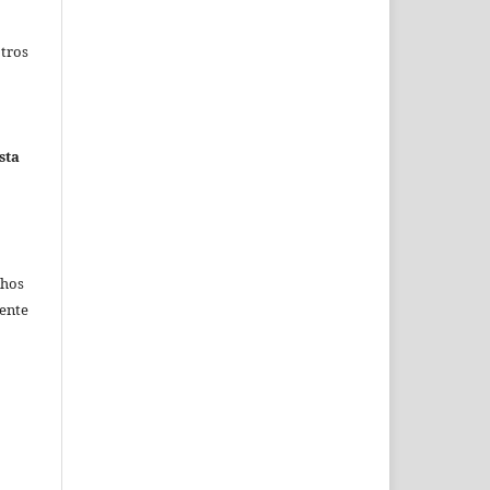
otros
sta
chos
mente