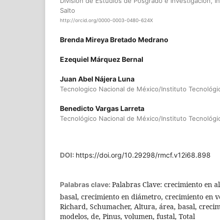
División de Estudios de Posgrado e Investigación, In
Salto
http://orcid.org/0000-0003-0480-624X
Brenda Mireya Bretado Medrano
Ezequiel Márquez Bernal
Juan Abel Nájera Luna
Tecnologico Nacional de México/Instituto Tecnológic
Benedicto Vargas Larreta
Tecnológico Nacional de México/Instituto Tecnológic
DOI:
https://doi.org/10.29298/rmcf.v12i68.898
Palabras Clave: crecimiento en a
Palabras clave:
basal, crecimiento en diámetro, crecimiento en
Richard, Schumacher, Altura, área, basal, crecim
modelos, de, Pinus, volumen, fustal, Total