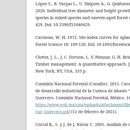
López S., B. Vargas L., U. Diéguez A., G. Quiñone
2020. Individual tree diameter and height growt
species in mixed-species and uneven-aged forest o
429. Doi: 10.3390/f11040429.
Carmean, W. H. 1972. Site index curves for uplan
Forest Science 18: 109-120. Doi: 10.1093/forestsci
Clutter, J. L., J. C. Fortson, L. V. Piennar, G. H. Br
Timber management: A quantitative approach. J
New York, NY, USA. 333 p.
Comisión Nacional Forestal (Conafor). 2015. Cara
de desarrollo industrial de la Cuenca de Abasto 
Guerrero. Comisión Nacional Forestal, México. 1
https://www.gob.mx/cms/uploads/attachment/fil
Sur_Guerrero.pdf
(11 de febrero de 2021).
Corral R., S. y J. de J. Návar C. 2005. Análisis d