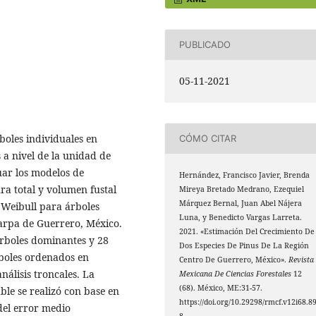
PUBLICADO
05-11-2021
boles individuales en
CÓMO CITAR
 a nivel de la unidad de
uar los modelos de
Hernández, Francisco Javier, Brenda
ra total y volumen fustal
Mireya Bretado Medrano, Ezequiel
Márquez Bernal, Juan Abel Nájera
Weibull para árboles
Luna, y Benedicto Vargas Larreta.
arpa de Guerrero, México.
2021. «Estimación Del Crecimiento De
árboles dominantes y 28
Dos Especies De Pinus De La Región
rboles ordenados en
Centro De Guerrero, México».
Revista
nálisis troncales. La
Mexicana De Ciencias Forestales
12
(68). México, ME:31-57.
ble se realizó con base en
https://doi.org/10.29298/rmcf.v12i68.8
 del error medio
8.