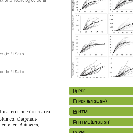
stituto Tecnológico de El
o de El Salto
o de El Salto
PDF
PDF (ENGLISH)
ltura, crecimiento en área
HTML
 volumen, Chapman-
HTML (ENGLISH)
iento, en, diámetro,
XML