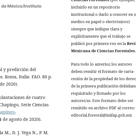
 de México/Instituto
incluirlo en un repositorio
institucional o darlo a conocer en 
medios en papel o electrónicos)
siempre que indique clara y
explícitamente que el trabajo se
publicó por primera vez en la
Revi
Mexicana de Ciencias Forestales
.
Para todo lo anterior, los autores
l y predicción del
deben remitir el formato de carta-
s. Roma, Italia: FAO. 80 p.
cesión de la propiedad de los dere
de 2020).
de la primera publicación debida
requisitado y firmado por los
plantaciones de cuatro
autores/as. Este formato debe ser
 Chapingo, Serie Ciencias
remitido en archivo PDF al correo:
chapingo-
editorial.forestal@inifap.gob.mx
4 de agosto de 2020).
lla M., D. J. Vega N., P. M.