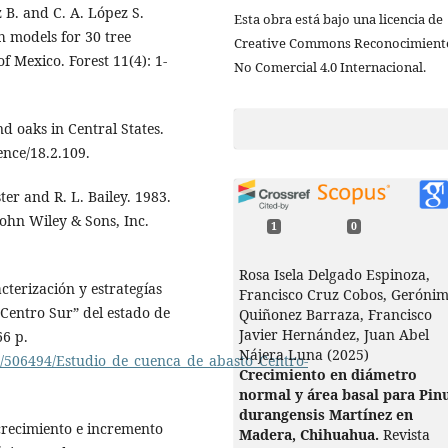
z B. and C. A. López S.
Esta obra está bajo una licencia de
h models for 30 tree
Creative Commons Reconocimient
f Mexico. Forest 11(4): 1-
No Comercial 4.0 Internacional.
d oaks in Central States.
ence/18.2.109.
ister and R. L. Bailey. 1983.
ohn Wiley & Sons, Inc.
1
0
Rosa Isela Delgado Espinoza,
cterización y estrategías
Francisco Cruz Cobos, Geróni
“Centro Sur” del estado de
Quiñonez Barraza, Francisco
Javier Hernández, Juan Abel
66 p.
Nájera Luna (2025)
e/506494/Estudio_de_cuenca_de_abasto_Centro-
Crecimiento en diámetro
normal y área basal para Pin
durangensis Martínez en
e crecimiento e incremento
Madera, Chihuahua.
Revista