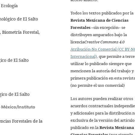
 Ecología
Todos los textos publicados por la
nológico de El Salto
Revista Mexicana de Ciencias
Forestales
–
sin excepción– se
, Biometría Forestal,
distribuyen amparados bajo la
licencia
Creative Commons 4.0
Atribución-No Comercial (CC BY-NC
Internacional),
que permite a terce
ico de El Salto
utilizar lo publicado siempre que
mencionen la autoría del trabajo y 
primera publicación en esta revista
(no permite el uso comercial)
gico de El Salto
Los autores pueden realizar otros
acuerdos contractuales independi
 México/Instituto
y adicionales para la distribución 
exclusiva de la versión del artículo
ncias Forestales de la
publicado en la
Revista Mexicana
Ciencias Forestales
(por ejemplo,