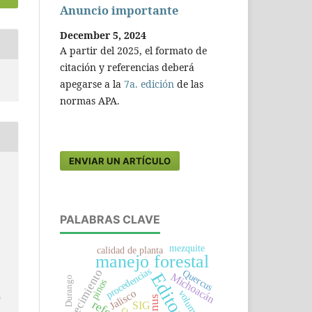
Anuncio importante
December 5, 2024
A partir del 2025, el formato de
citación y referencias deberá
apegarse a la
7a. edición
de las
normas APA.
ENVIAR UN ARTÍCULO
PALABRAS CLAVE
mezquite
calidad de planta
manejo forestal
procedencias
crecimiento
Quercus
Editorial
Michoacán
Durango
pinos
Jalisco
volumen
9
Pinus
SIG