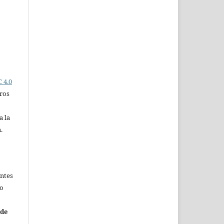
 4.0
ros
a la
.
entes
no
 de