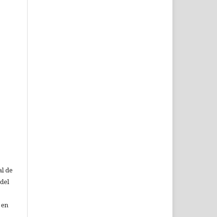
al de
 del
 en