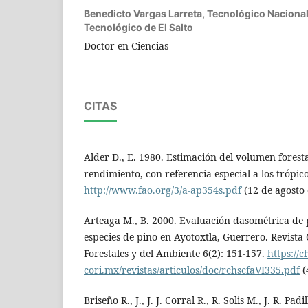
Benedicto Vargas Larreta,
Tecnológico Nacional
Tecnológico de El Salto
Doctor en Ciencias
CITAS
Alder D., E. 1980. Estimación del volumen foresta
rendimiento, con referencia especial a los trópico
http://www.fao.org/3/a-ap354s.pdf
(12 de agosto 
Arteaga M., B. 2000. Evaluación dasométrica de 
especies de pino en Ayotoxtla, Guerrero. Revista
Forestales y del Ambiente 6(2): 151-157.
https://
cori.mx/revistas/articulos/doc/rchscfaVI335.pdf
(
Briseño R., J., J. J. Corral R., R. Solis M., J. R. Padi