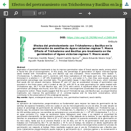
Efectos del pretratamiento con Trichoderma y Bacillus en la germinación de semillas de Agave victoriae-reginae T. Moore